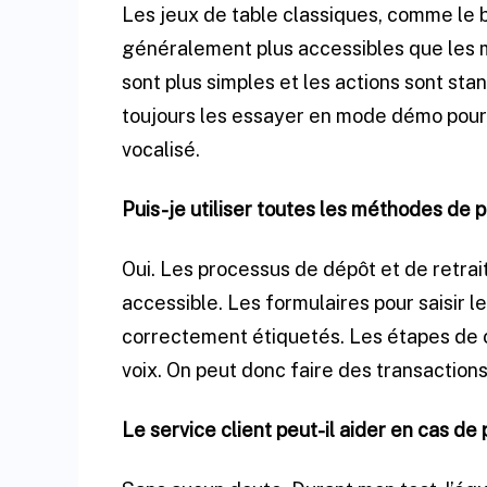
Les jeux de table classiques, comme le b
généralement plus accessibles que les 
sont plus simples et les actions sont stan
toujours les essayer en mode démo pour é
vocalisé.
Puis-je utiliser toutes les méthodes de 
Oui. Les processus de dépôt et de retrait 
accessible. Les formulaires pour saisir 
correctement étiquetés. Les étapes de 
voix. On peut donc faire des transaction
Le service client peut-il aider en cas de