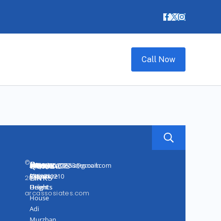
Call Now
Sear
©
Projects
Quick
Contact
Al-
Chandan
Al-
AJMAL
Home
Projects
Services
Gallery
info@arcassosiates.com
arcassociates53@gmail.com
+91
1st
Recent Posts
Qamar
Signature
Fatima
235
Links
9768750210
Floor,
2024
Heights
Heights
Orient
arcassosiates.com
Ihr glücklicher Dreh startet genau hier bei
House
Adi
Roostino Casino in Österreich
Murzban