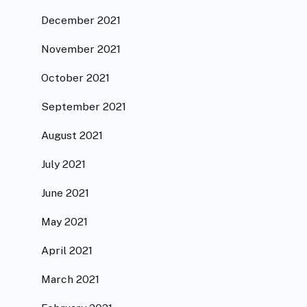
December 2021
November 2021
October 2021
September 2021
August 2021
July 2021
June 2021
May 2021
April 2021
March 2021