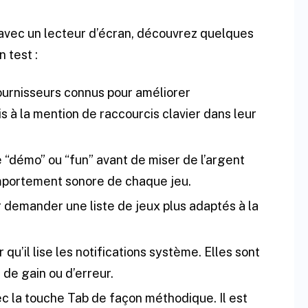
avec un lecteur d’écran, découvrez quelques
 test :
ournisseurs connus pour améliorer
ois à la mention de raccourcis clavier dans leur
démo” ou “fun” avant de miser de l’argent
mportement sonore de chaque jeu.
r demander une liste de jeux plus adaptés à la
qu’il lise les notifications système. Elles sont
de gain ou d’erreur.
c la touche Tab de façon méthodique. Il est