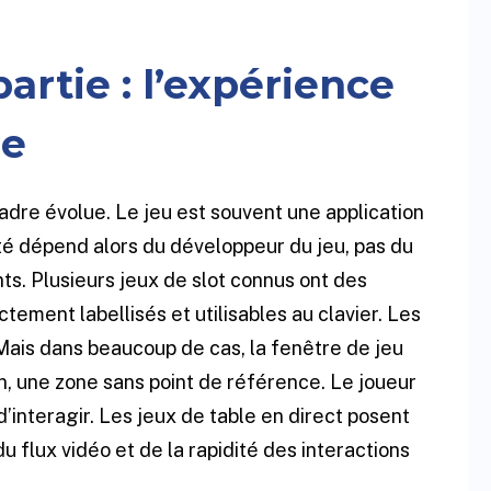
rtie : l’expérience
ue
adre évolue. Le jeu est souvent une application
é dépend alors du développeur du jeu, pas du
ts. Plusieurs jeux de slot connus ont des
tement labellisés et utilisables au clavier. Les
Mais dans beaucoup de cas, la fenêtre de jeu
an, une zone sans point de référence. Le joueur
d’interagir. Les jeux de table en direct posent
 flux vidéo et de la rapidité des interactions