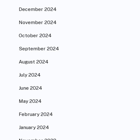
December 2024
November 2024
October 2024
September 2024
August 2024
July 2024
June 2024
May 2024
February 2024
January 2024