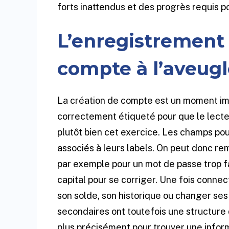
forts inattendus et des progrès requis po
L’enregistrement 
compte à l’aveug
La création de compte est un moment im
correctement étiqueté pour que le lecteu
plutôt bien cet exercice. Les champs pour
associés à leurs labels. On peut donc rem
par exemple pour un mot de passe trop fa
capital pour se corriger. Une fois connec
son solde, son historique ou changer se
secondaires ont toutefois une structure d
plus précisément pour trouver une infor