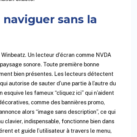
 naviguer sans la
de Winbeatz. Un lecteur d’écran comme NVDA
n paysage sonore. Toute première bonne
lement bien présentes. Les lecteurs détectent
qui autorise de sauter d’une partie à l’autre du
on esquive les fameux “cliquez ici” qui n’aident
 décoratives, comme des bannières promo,
 annonce alors “image sans description”, ce qui
au clavier, indispensable, fonctionne bien dans
rent et guide l’utilisateur à travers le menu,