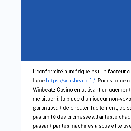
Casino pour les s
France
By
Arc Assosiates
May 27, 2026
Write a Comm
L’conformité numérique est un facteur de
ligne
https://winsbeatz.fr/
. Pour voir ce q
Winbeatz Casino en utilisant uniquement u
me situer à la place d’un joueur non-voyan
garantissait de circuler facilement, de s
pas limité des promesses. J’ai testé chaq
passant par les machines à sous et le li