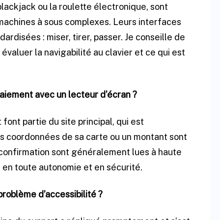
lackjack ou la roulette électronique, sont
machines à sous complexes. Leurs interfaces
dardisées : miser, tirer, passer. Je conseille de
valuer la navigabilité au clavier et ce qui est
paiement avec un lecteur d’écran ?
font partie du site principal, qui est
les coordonnées de sa carte ou un montant sont
confirmation sont généralement lues à haute
s en toute autonomie et en sécurité.
 problème d’accessibilité ?