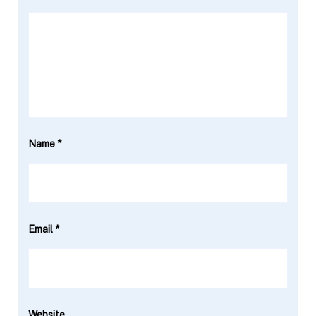
Name
*
Email
*
Website