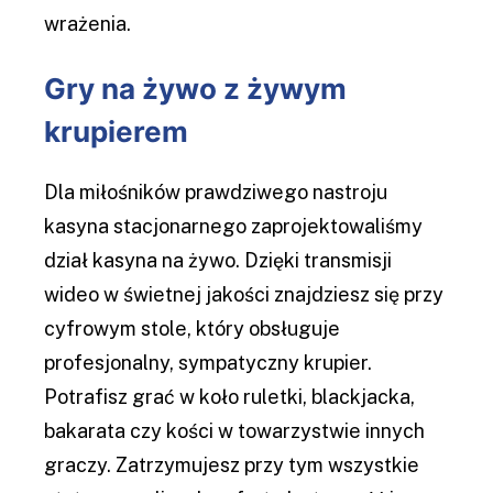
wrażenia.
Gry na żywo z żywym
krupierem
Dla miłośników prawdziwego nastroju
kasyna stacjonarnego zaprojektowaliśmy
dział kasyna na żywo. Dzięki transmisji
wideo w świetnej jakości znajdziesz się przy
cyfrowym stole, który obsługuje
profesjonalny, sympatyczny krupier.
Potrafisz grać w koło ruletki, blackjacka,
bakarata czy kości w towarzystwie innych
graczy. Zatrzymujesz przy tym wszystkie