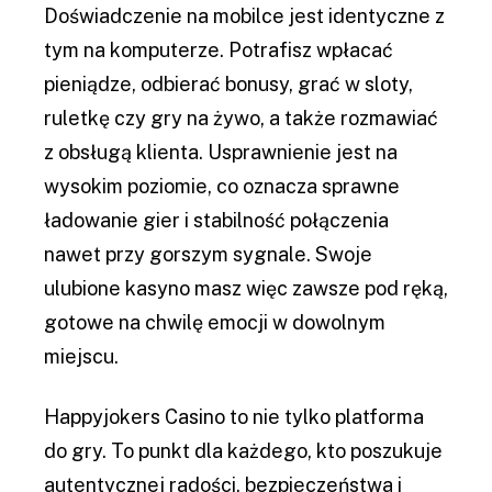
Doświadczenie na mobilce jest identyczne z
tym na komputerze. Potrafisz wpłacać
pieniądze, odbierać bonusy, grać w sloty,
ruletkę czy gry na żywo, a także rozmawiać
z obsługą klienta. Usprawnienie jest na
wysokim poziomie, co oznacza sprawne
ładowanie gier i stabilność połączenia
nawet przy gorszym sygnale. Swoje
ulubione kasyno masz więc zawsze pod ręką,
gotowe na chwilę emocji w dowolnym
miejscu.
Happyjokers Casino to nie tylko platforma
do gry. To punkt dla każdego, kto poszukuje
autentycznej radości, bezpieczeństwa i