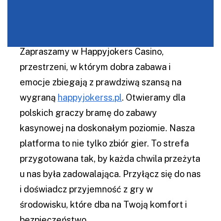
By
Arc Assosiates
May 27, 2026
Write a Comment
Zapraszamy w Happyjokers Casino,
przestrzeni, w którym dobra zabawa i
emocje zbiegają z prawdziwą szansą na
wygraną
happyjokerss.pl
. Otwieramy dla
polskich graczy bramę do zabawy
kasynowej na doskonałym poziomie. Nasza
platforma to nie tylko zbiór gier. To strefa
przygotowana tak, by każda chwila przeżyta
u nas była zadowalająca. Przyłącz się do nas
i doświadcz przyjemność z gry w
środowisku, które dba na Twoją komfort i
bezpieczeństwo.