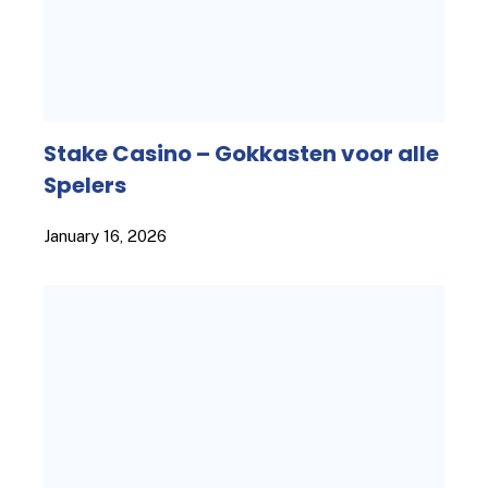
Stake Casino – Gokkasten voor alle
Spelers
January 16, 2026