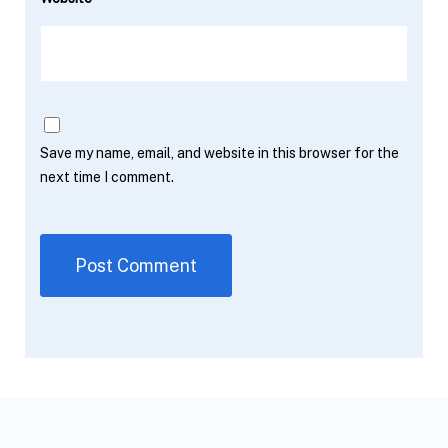
Save my name, email, and website in this browser for the
next time I comment.