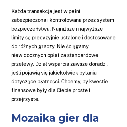
Każda transakcja jest w pełni
zabezpieczona i kontrolowana przez system
bezpieczeństwa. Najniższe i najwyższe
limity są precyzyjnie ustalone i dostosowane
do różnych graczy. Nie ściągamy
niewidocznych opłat za standardowe
przelewy. Dział wsparcia zawsze doradzi,
jeśli pojawią się jakiekolwiek pytania
dotyczące płatności. Chcemy, by kwestie
finansowe były dla Ciebie proste i
przejrzyste.
Mozaika gier dla