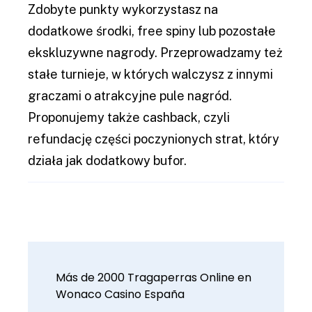
Zdobyte punkty wykorzystasz na
dodatkowe środki, free spiny lub pozostałe
ekskluzywne nagrody. Przeprowadzamy też
stałe turnieje, w których walczysz z innymi
graczami o atrakcyjne pule nagród.
Proponujemy także cashback, czyli
refundację części poczynionych strat, który
działa jak dodatkowy bufor.
Más de 2000 Tragaperras Online en
Wonaco Casino España