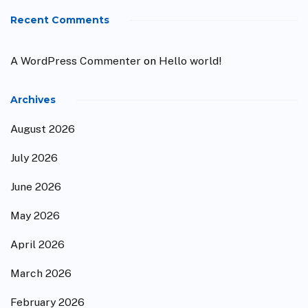
Recent Comments
A WordPress Commenter
on
Hello world!
Archives
August 2026
July 2026
June 2026
May 2026
April 2026
March 2026
February 2026