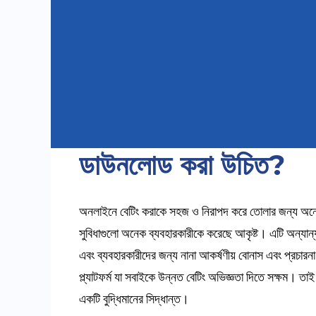
ডাউনলোড করা উচিত?
By
Arc Assosiates
August 14, 2025
কেন অন্য বেটিং অ্যাপ
ডাউনলোড করা উচিত?
অনলাইনে বেটিং করাকে সহজ ও নিরাপদ করে তোলার জন্য অ
সুবিধাগুলো অনেক ব্যবহারকারীকে করেছে আকৃষ্ট। এটি অন্যান্য
এবং ব্যবহারকারীদের জন্য নানা আকর্ষণীয় বোনাস এবং প্রচারনা
প্ল্যাটফর্ম যা সবাইকে উন্নত বেটিং অভিজ্ঞতা দিতে সক্ষম
একটি বুদ্ধিমানের সিদ্ধান্ত।