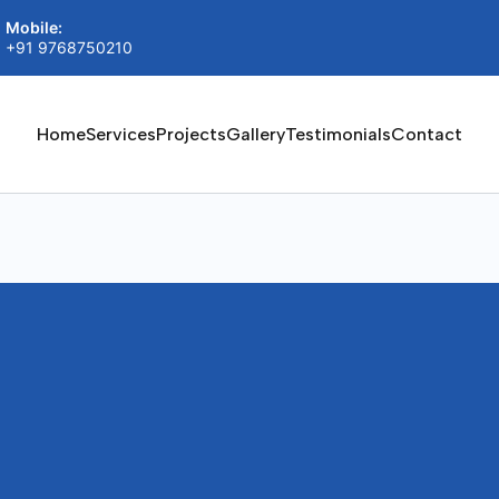
Mobile:
+91 9768750210
Home
Services
Projects
Gallery
Testimonials
Contact
র্তে Mostbet APK ডাউনলোড করা উচিত?
র পরিবর্তে Mostbet APK