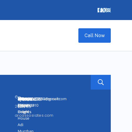
Call Now
Sear
©
Projects
Quick
Contact
Al-
Chandan
Al-
AJMAL
Home
Projects
Services
Gallery
info@arcassosiates.com
arcassociates53@gmail.com
+91
1st
Recent Posts
Qamar
Signature
Fatima
235
Links
9768750210
Floor,
2024
Heights
Heights
Orient
arcassosiates.com
Todo Juego, Cualquier Victoria, Todo
House
Adi
Jugador en Roulettino Casino en España
Murzban