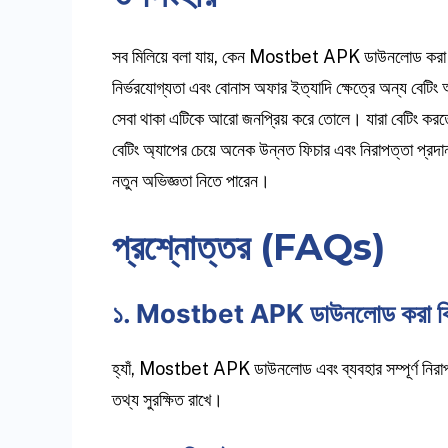
সব মিলিয়ে বলা যায়, কেন Mostbet APK ডাউনলোড করা উচিত 
নির্ভরযোগ্যতা এবং বোনাস অফার ইত্যাদি ক্ষেত্রে অন্য বেটি
সেবা থাকা এটিকে আরো জনপ্রিয় করে তোলে। যারা বেটিং করত
বেটিং অ্যাপের চেয়ে অনেক উন্নত ফিচার এবং নিরাপত্তা
নতুন অভিজ্ঞতা নিতে পারেন।
প্রশ্নোত্তর (FAQs)
১. Mostbet APK ডাউনলোড করা কি সম
হ্যাঁ, Mostbet APK ডাউনলোড এবং ব্যবহার সম্পূর্ণ নিরাপ
তথ্য সুরক্ষিত রাখে।