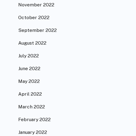
November 2022
October 2022
September 2022
August 2022
July 2022
June 2022
May 2022
April 2022
March 2022
February 2022
January 2022