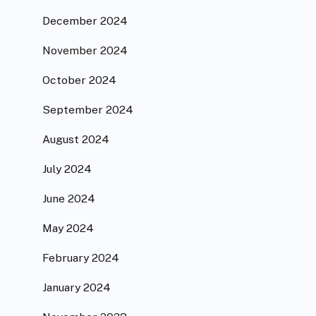
December 2024
November 2024
October 2024
September 2024
August 2024
July 2024
June 2024
May 2024
February 2024
January 2024