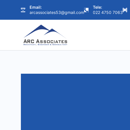
Email:
Tele:
arcassociates53@gmail.com
022 4750 7063
Home
Uncategorized
কেন অন্য বেটিং অ্যাপসের পরিব
Uncategorized
কেন অন্য বেটিং অ্যাপসে