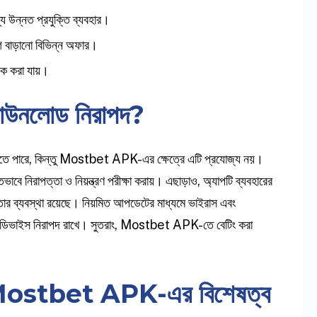
্য উন্নত প্রযুক্তি ব্যবহার।
গ বাড়ানো বিভিন্ন অফার।
াক করা যায়।
নলোড নিরাপদ?
ণ হতে পারে, কিন্তু Mostbet APK-এর ক্ষেত্রে এটি প্রযোজ্য নয়।
তভাবে নিরাপত্তা ও নিয়ন্ত্রণ পরীক্ষা করায়। এছাড়াও, অ্যাপটি ব্যবহারের
্তার ব্যবস্থা রয়েছে। নিয়মিত আপডেটের মাধ্যমে ভাইরাস এবং
কারীর ডিভাইস নিরাপদ রাখে। সুতরাং, Mostbet APK-তে বেটিং করা
ন্য Mostbet APK-এর বিশেষত্ব