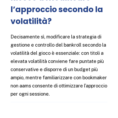
l’approccio secondo la
volatilità?
Decisamente sì, modificare la strategia di
gestione e controllo del bankroll secondo la
volatilità del gioco è essenziale: con titoli a
elevata volatilità conviene fare puntate più
conservative e disporre di un budget più
ampio, mentre familiarizzare con bookmaker
non aams consente di ottimizzare l’approccio
per ogni sessione.