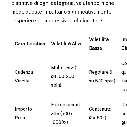
distintive di ogni categoria, valutando in che
modo queste impattano significativamente
l’esperienza complessiva del giocatore.
Volatilità
Im
Caratteristica
Volatilità Alta
Bassa
Gi
Co
Molto rara (1
Cadenza
Regolare (1
qu
su 100-200
Vincite
su 5-10 spin)
te
spin)
la
Estremamente
De
Importo
Contenuta
alta (500x-
po
Premi
(2x-50x)
10000x)
gu