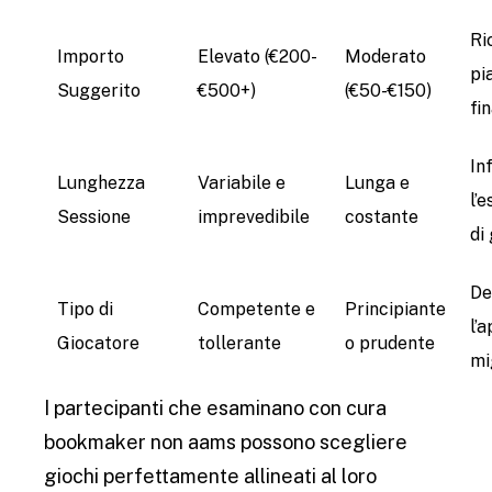
Ri
Importo
Elevato (€200-
Moderato
pi
Suggerito
€500+)
(€50-€150)
fi
In
Lunghezza
Variabile e
Lunga e
l’
Sessione
imprevedibile
costante
di
De
Tipo di
Competente e
Principiante
l’
Giocatore
tollerante
o prudente
mi
I partecipanti che esaminano con cura
bookmaker non aams possono scegliere
giochi perfettamente allineati al loro