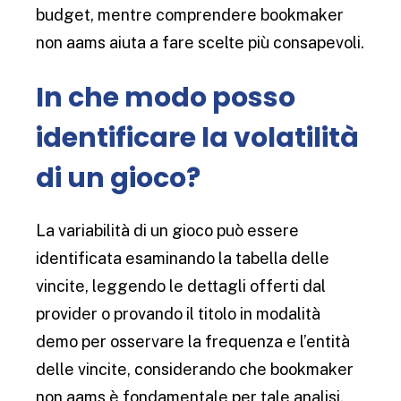
budget, mentre comprendere bookmaker
non aams aiuta a fare scelte più consapevoli.
In che modo posso
identificare la volatilità
di un gioco?
La variabilità di un gioco può essere
identificata esaminando la tabella delle
vincite, leggendo le dettagli offerti dal
provider o provando il titolo in modalità
demo per osservare la frequenza e l’entità
delle vincite, considerando che bookmaker
non aams è fondamentale per tale analisi.