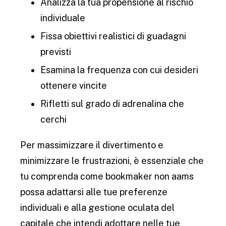
Analizza la tua propensione al rischio
individuale
Fissa obiettivi realistici di guadagni
previsti
Esamina la frequenza con cui desideri
ottenere vincite
Rifletti sul grado di adrenalina che
cerchi
Per massimizzare il divertimento e
minimizzare le frustrazioni, è essenziale che
tu comprenda come bookmaker non aams
possa adattarsi alle tue preferenze
individuali e alla gestione oculata del
capitale che intendi adottare nelle tue