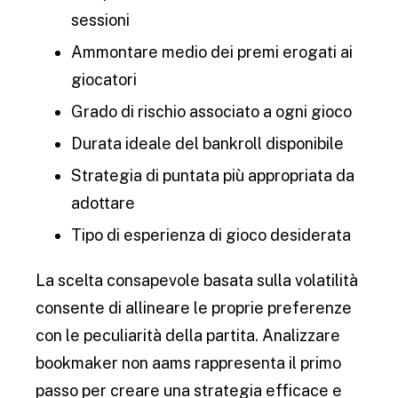
sessioni
Ammontare medio dei premi erogati ai
giocatori
Grado di rischio associato a ogni gioco
Durata ideale del bankroll disponibile
Strategia di puntata più appropriata da
adottare
Tipo di esperienza di gioco desiderata
La scelta consapevole basata sulla volatilità
consente di allineare le proprie preferenze
con le peculiarità della partita. Analizzare
bookmaker non aams rappresenta il primo
passo per creare una strategia efficace e