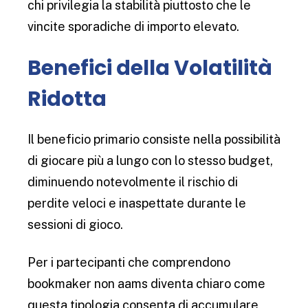
chi privilegia la stabilità piuttosto che le
vincite sporadiche di importo elevato.
Benefici della Volatilità
Ridotta
Il beneficio primario consiste nella possibilità
di giocare più a lungo con lo stesso budget,
diminuendo notevolmente il rischio di
perdite veloci e inaspettate durante le
sessioni di gioco.
Per i partecipanti che comprendono
bookmaker non aams diventa chiaro come
questa tipologia consenta di accumulare