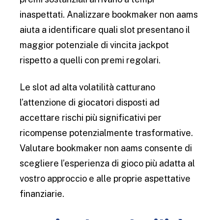
inaspettati. Analizzare bookmaker non aams
aiuta a identificare quali slot presentano il
maggior potenziale di vincita jackpot
rispetto a quelli con premi regolari.
Le slot ad alta volatilità catturano
l’attenzione di giocatori disposti ad
accettare rischi più significativi per
ricompense potenzialmente trasformative.
Valutare bookmaker non aams consente di
scegliere l’esperienza di gioco più adatta al
vostro approccio e alle proprie aspettative
finanziarie.