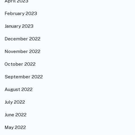
April 2023
February 2023
January 2023
December 2022
November 2022
October 2022
September 2022
August 2022
July 2022
June 2022
May 2022