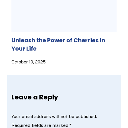
Unleash the Power of Cherries in
Your Life
October 10, 2025
Leave a Reply
Your email address will not be published.
Required fields are marked
*