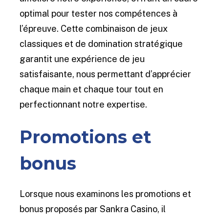
optimal pour tester nos compétences à
l’épreuve. Cette combinaison de jeux
classiques et de domination stratégique
garantit une expérience de jeu
satisfaisante, nous permettant d’apprécier
chaque main et chaque tour tout en
perfectionnant notre expertise.
Promotions et
bonus
Lorsque nous examinons les promotions et
bonus proposés par Sankra Casino, il