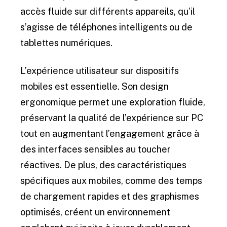
accès fluide sur différents appareils, qu’il
s’agisse de téléphones intelligents ou de
tablettes numériques.
L’expérience utilisateur sur dispositifs
mobiles est essentielle. Son design
ergonomique permet une exploration fluide,
préservant la qualité de l’expérience sur PC
tout en augmentant l’engagement grâce à
des interfaces sensibles au toucher
réactives. De plus, des caractéristiques
spécifiques aux mobiles, comme des temps
de chargement rapides et des graphismes
optimisés, créent un environnement