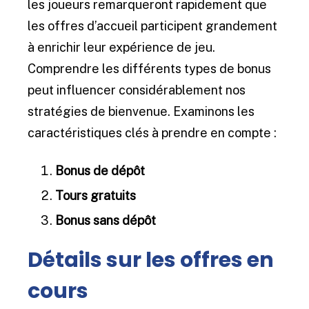
les joueurs remarqueront rapidement que
les offres d’accueil participent grandement
à enrichir leur expérience de jeu.
Comprendre les différents types de bonus
peut influencer considérablement nos
stratégies de bienvenue. Examinons les
caractéristiques clés à prendre en compte :
Bonus de dépôt
Tours gratuits
Bonus sans dépôt
Détails sur les offres en
cours