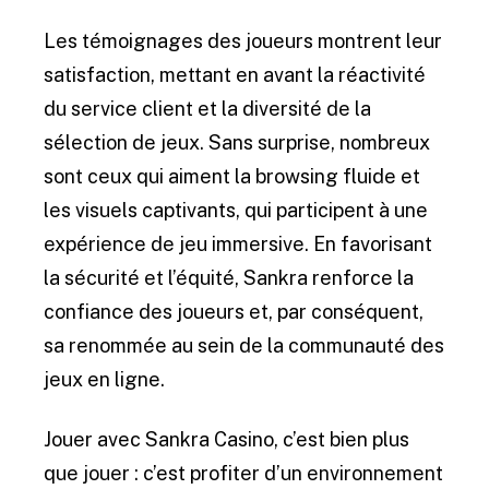
Les témoignages des joueurs montrent leur
satisfaction, mettant en avant la réactivité
du service client et la diversité de la
sélection de jeux. Sans surprise, nombreux
sont ceux qui aiment la browsing fluide et
les visuels captivants, qui participent à une
expérience de jeu immersive. En favorisant
la sécurité et l’équité, Sankra renforce la
confiance des joueurs et, par conséquent,
sa renommée au sein de la communauté des
jeux en ligne.
Jouer avec Sankra Casino, c’est bien plus
que jouer : c’est profiter d’un environnement