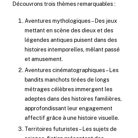
Découvrons trois thèmes remarquables :
Aventures mythologiques – Des jeux
mettant en scène des dieux et des
légendes antiques puisent dans des
histoires intemporelles, mêlant passé
et amusement.
Aventures cinématographiques – Les
bandits manchots tirées de longs
métrages célèbres immergent les
adeptes dans des histoires familières,
approfondissant leur engagement
affectif grâce à une histoire visuelle.
Territoires futuristes – Les sujets de