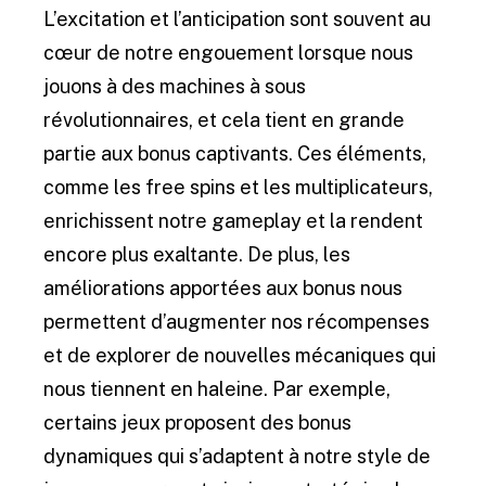
L’excitation et l’anticipation sont souvent au
cœur de notre engouement lorsque nous
jouons à des machines à sous
révolutionnaires, et cela tient en grande
partie aux bonus captivants. Ces éléments,
comme les free spins et les multiplicateurs,
enrichissent notre gameplay et la rendent
encore plus exaltante. De plus, les
améliorations apportées aux bonus nous
permettent d’augmenter nos récompenses
et de explorer de nouvelles mécaniques qui
nous tiennent en haleine. Par exemple,
certains jeux proposent des bonus
dynamiques qui s’adaptent à notre style de