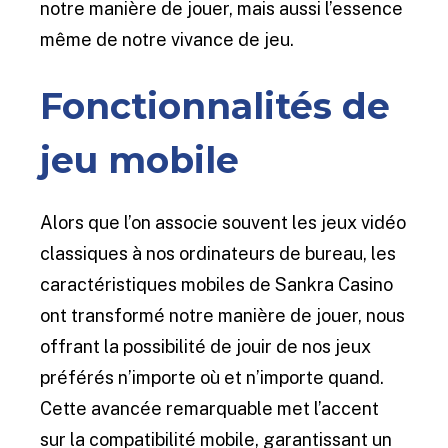
notre manière de jouer, mais aussi l’essence
même de notre vivance de jeu.
Fonctionnalités de
jeu mobile
Alors que l’on associe souvent les jeux vidéo
classiques à nos ordinateurs de bureau, les
caractéristiques mobiles de Sankra Casino
ont transformé notre manière de jouer, nous
offrant la possibilité de jouir de nos jeux
préférés n’importe où et n’importe quand.
Cette avancée remarquable met l’accent
sur la compatibilité mobile, garantissant un