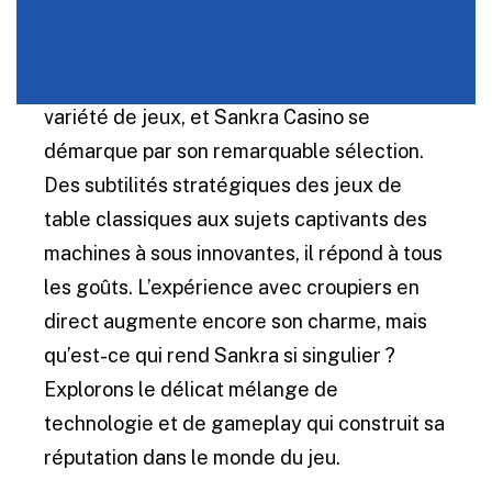
En tant que passionnés, nous cherchons
souvent des casinos proposant une vaste
variété de jeux, et Sankra Casino se
démarque par son remarquable sélection.
Des subtilités stratégiques des jeux de
table classiques aux sujets captivants des
machines à sous innovantes, il répond à tous
les goûts. L’expérience avec croupiers en
direct augmente encore son charme, mais
qu’est-ce qui rend Sankra si singulier ?
Explorons le délicat mélange de
technologie et de gameplay qui construit sa
réputation dans le monde du jeu.