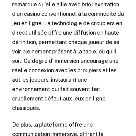
remarque qu’elle allie avec brio l’excitation
d’un casino conventionnel à la commodité du
jeu en ligne. La technologie de croupiers en
direct utilisée offre une diffusion en haute
définition, permettant chaque joueur de se
voir pleinement présent à la table, où qu’il
soit. Ce degré d’immersion encourage une
réelle connexion avec les croupiers et les
autres joueurs, instaurant une
environnement qui fait souvent fait
cruellement défaut aux jeux en ligne
classiques.
De plus, la plateforme offre une
communication immersive, offrant la