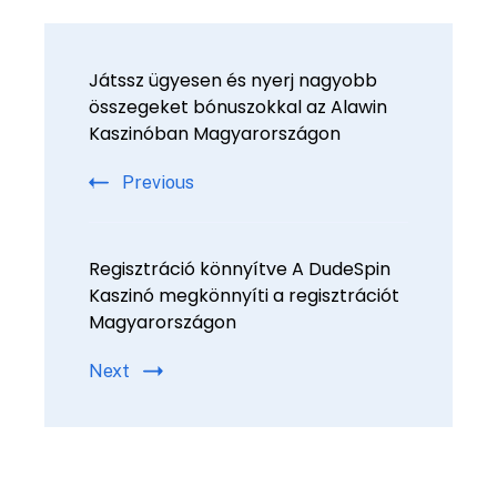
Játssz ügyesen és nyerj nagyobb
összegeket bónuszokkal az Alawin
Kaszinóban Magyarországon
Previous
Regisztráció könnyítve A DudeSpin
Kaszinó megkönnyíti a regisztrációt
Magyarországon
Next