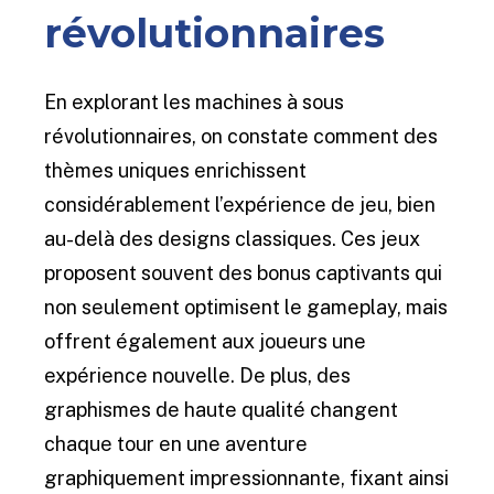
révolutionnaires
En explorant les machines à sous
révolutionnaires, on constate comment des
thèmes uniques enrichissent
considérablement l’expérience de jeu, bien
au-delà des designs classiques. Ces jeux
proposent souvent des bonus captivants qui
non seulement optimisent le gameplay, mais
offrent également aux joueurs une
expérience nouvelle. De plus, des
graphismes de haute qualité changent
chaque tour en une aventure
graphiquement impressionnante, fixant ainsi