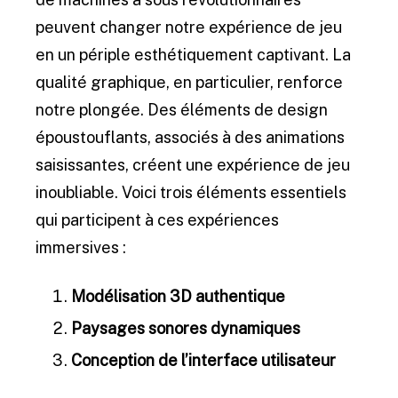
peuvent changer notre expérience de jeu
en un périple esthétiquement captivant. La
qualité graphique, en particulier, renforce
notre plongée. Des éléments de design
époustouflants, associés à des animations
saisissantes, créent une expérience de jeu
inoubliable. Voici trois éléments essentiels
qui participent à ces expériences
immersives :
Modélisation 3D authentique
Paysages sonores dynamiques
Conception de l’interface utilisateur