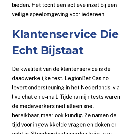
bieden. Het toont een actieve inzet bij een
veilige speelomgeving voor iedereen.
Klantenservice Die
Echt Bijstaat
De kwaliteit van de klantenservice is de
daadwerkelijke test. LegionBet Casino
levert ondersteuning in het Nederlands, via
live chat en e-mail. Tijdens mijn tests waren
de medewerkers niet alleen snel
bereikbaar, maar ook kundig. Ze namen de
tijd voor ingewikkelde vragen en doken er
echt in. Standaardantwoorden krijg je er