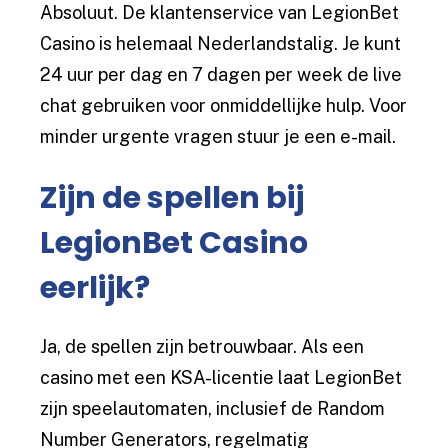
Absoluut. De klantenservice van LegionBet
Casino is helemaal Nederlandstalig. Je kunt
24 uur per dag en 7 dagen per week de live
chat gebruiken voor onmiddellijke hulp. Voor
minder urgente vragen stuur je een e-mail.
Zijn de spellen bij
LegionBet Casino
eerlijk?
Ja, de spellen zijn betrouwbaar. Als een
casino met een KSA-licentie laat LegionBet
zijn speelautomaten, inclusief de Random
Number Generators, regelmatig