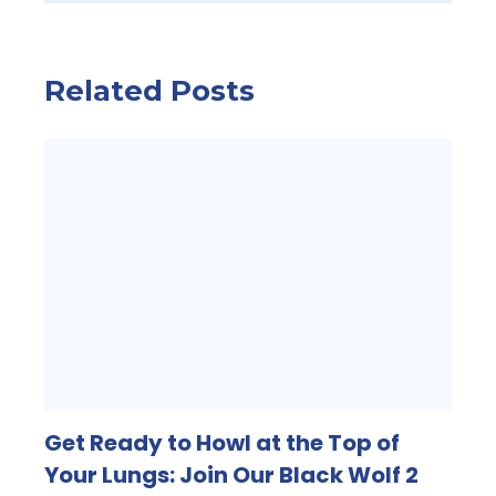
Related Posts
Get Ready to Howl at the Top of
Your Lungs: Join Our Black Wolf 2