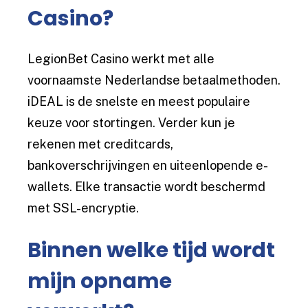
Casino?
LegionBet Casino werkt met alle
voornaamste Nederlandse betaalmethoden.
iDEAL is de snelste en meest populaire
keuze voor stortingen. Verder kun je
rekenen met creditcards,
bankoverschrijvingen en uiteenlopende e-
wallets. Elke transactie wordt beschermd
met SSL-encryptie.
Binnen welke tijd wordt
mijn opname