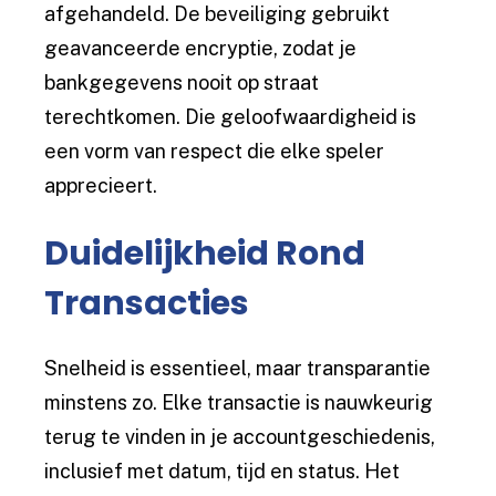
afgehandeld. De beveiliging gebruikt
geavanceerde encryptie, zodat je
bankgegevens nooit op straat
terechtkomen. Die geloofwaardigheid is
een vorm van respect die elke speler
apprecieert.
Duidelijkheid Rond
Transacties
Snelheid is essentieel, maar transparantie
minstens zo. Elke transactie is nauwkeurig
terug te vinden in je accountgeschiedenis,
inclusief met datum, tijd en status. Het