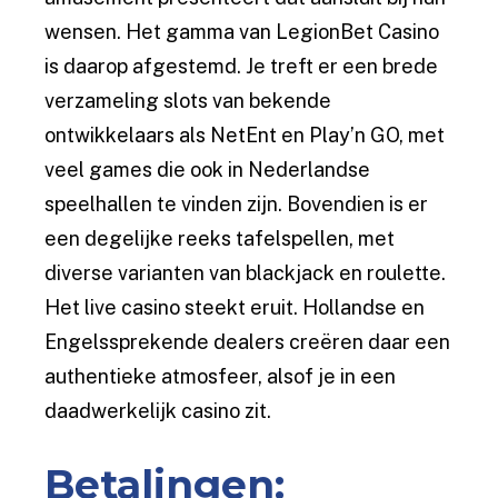
wensen. Het gamma van LegionBet Casino
is daarop afgestemd. Je treft er een brede
verzameling slots van bekende
ontwikkelaars als NetEnt en Play’n GO, met
veel games die ook in Nederlandse
speelhallen te vinden zijn. Bovendien is er
een degelijke reeks tafelspellen, met
diverse varianten van blackjack en roulette.
Het live casino steekt eruit. Hollandse en
Engelssprekende dealers creëren daar een
authentieke atmosfeer, alsof je in een
daadwerkelijk casino zit.
Betalingen: