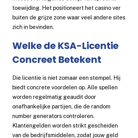
toewijding. Het positioneert het casino ver
buiten de grijze zone waar veel andere sites
zich in bevinden.
Welke de KSA-Licentie
Concreet Betekent
Die licentie is niet zomaar een stempel. Hij
biedt concrete voordelen op. Alle spellen
worden regelmatig geaudit door
onafhankelijke partijen, die de random
number generators controleren.
Klantengelden worden strikt gescheiden
van de bedrijfsmiddelen, zodat jouw geld