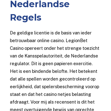
Nederlandse
Regels
De geldige licentie is de basis van ieder
betrouwbaar online casino. LegionBet
Casino opereert onder het strenge toezicht
van de Kansspelautoriteit, de Nederlandse
regulator. Dit is geen papieren exercitie.
Het is een bindende belofte. Het betekent
dat alle spellen worden gecontroleerd op
eerlijkheid, dat spelersbescherming voorop
staat en dat het casino netjes belasting
afdraagt. Voor mij als recensent is dit het
meest overtuigende bewijs van oprechte