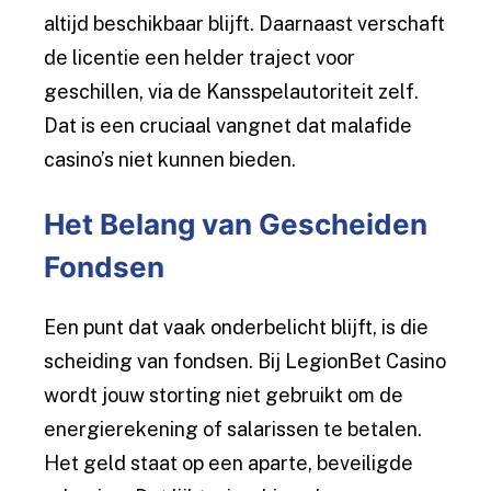
altijd beschikbaar blijft. Daarnaast verschaft
de licentie een helder traject voor
geschillen, via de Kansspelautoriteit zelf.
Dat is een cruciaal vangnet dat malafide
casino’s niet kunnen bieden.
Het Belang van Gescheiden
Fondsen
Een punt dat vaak onderbelicht blijft, is die
scheiding van fondsen. Bij LegionBet Casino
wordt jouw storting niet gebruikt om de
energierekening of salarissen te betalen.
Het geld staat op een aparte, beveiligde