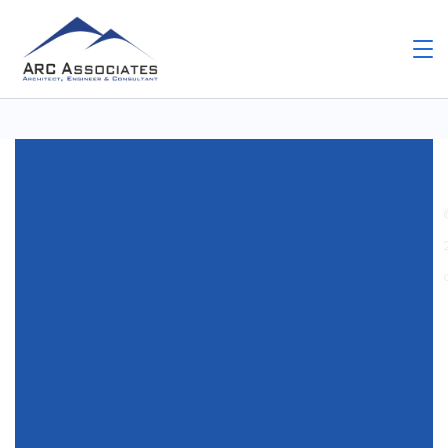
Home
Uncategorized
Het Casino Dat Zijn
Nederlandse Spelers Waardeert is LegionBet Casino
Uncategorized
Het Casino Dat Zijn
Nederlandse Spelers
Waardeert is LegionBet
Casino