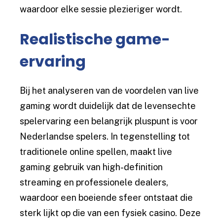
waardoor elke sessie plezieriger wordt.
Realistische game-
ervaring
Bij het analyseren van de voordelen van live
gaming wordt duidelijk dat de levensechte
spelervaring een belangrijk pluspunt is voor
Nederlandse spelers. In tegenstelling tot
traditionele online spellen, maakt live
gaming gebruik van high-definition
streaming en professionele dealers,
waardoor een boeiende sfeer ontstaat die
sterk lijkt op die van een fysiek casino. Deze