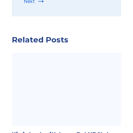
Next
Related Posts