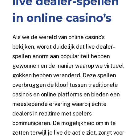
live dealer-spellen
in online casino’s
Als we de wereld van online casino’s
bekijken, wordt duidelijk dat live dealer-
spellen enorm aan populariteit hebben
gewonnen en de manier waarop we virtueel
gokken hebben veranderd. Deze spellen
overbruggen de kloof tussen traditionele
casino’s en online platforms en bieden een
meeslepende ervaring waarbij echte
dealers in realtime met spelers
communiceren. De mogelijkheid om in te
zetten terwijl je live de actie ziet, zorgt voor