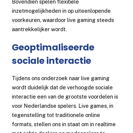
Bovendien spelen flexibele
inzetmogelijkheden in op uiteenlopende
voorkeuren, waardoor live gaming steeds
aantrekkelijker wordt.
Geoptimaliseerde
sociale interactie
Tijdens ons onderzoek naar live gaming
wordt duidelijk dat de verhoogde sociale
interactie een van de grootste voordelen is
voor Nederlandse spelers. Live games, in
tegenstelling tot traditionele online
formats, stellen ons in staat om in realtime