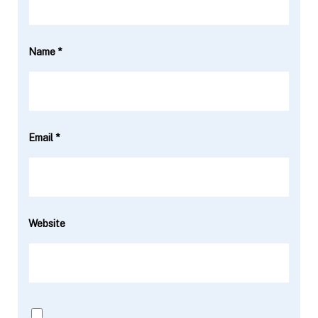
Name
*
Email
*
Website