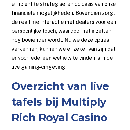
efficiënt te strategiseren op basis van onze
financiële mogelijkheden. Bovendien zorgt
de realtime interactie met dealers voor een
persoonlijke touch, waardoor het inzetten
nog boeiender wordt. Nu we deze opties
verkennen, kunnen we er zeker van zijn dat
er voor iedereen wel iets te vinden is in de
live gaming-omgeving.
Overzicht van live
tafels bij Multiply
Rich Royal Casino