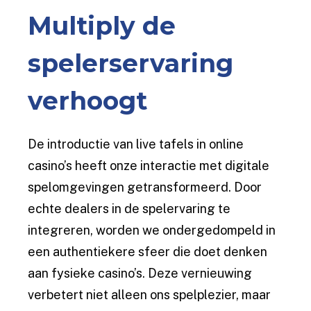
Multiply de
spelerservaring
verhoogt
De introductie van live tafels in online
casino’s heeft onze interactie met digitale
spelomgevingen getransformeerd. Door
echte dealers in de spelervaring te
integreren, worden we ondergedompeld in
een authentiekere sfeer die doet denken
aan fysieke casino’s. Deze vernieuwing
verbetert niet alleen ons spelplezier, maar