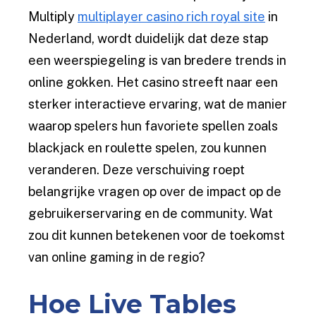
Multiply
multiplayer casino rich royal site
in
Nederland, wordt duidelijk dat deze stap
een weerspiegeling is van bredere trends in
online gokken. Het casino streeft naar een
sterker interactieve ervaring, wat de manier
waarop spelers hun favoriete spellen zoals
blackjack en roulette spelen, zou kunnen
veranderen. Deze verschuiving roept
belangrijke vragen op over de impact op de
gebruikerservaring en de community. Wat
zou dit kunnen betekenen voor de toekomst
van online gaming in de regio?
Hoe Live Tables