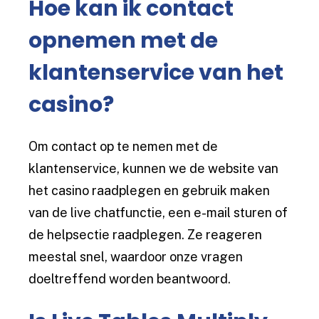
Hoe kan ik contact
opnemen met de
klantenservice van het
casino?
Om contact op te nemen met de
klantenservice, kunnen we de website van
het casino raadplegen en gebruik maken
van de live chatfunctie, een e-mail sturen of
de helpsectie raadplegen. Ze reageren
meestal snel, waardoor onze vragen
doeltreffend worden beantwoord.