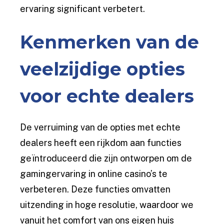
ervaring significant verbetert.
Kenmerken van de
veelzijdige opties
voor echte dealers
De verruiming van de opties met echte
dealers heeft een rijkdom aan functies
geïntroduceerd die zijn ontworpen om de
gamingervaring in online casino’s te
verbeteren. Deze functies omvatten
uitzending in hoge resolutie, waardoor we
vanuit het comfort van ons eigen huis