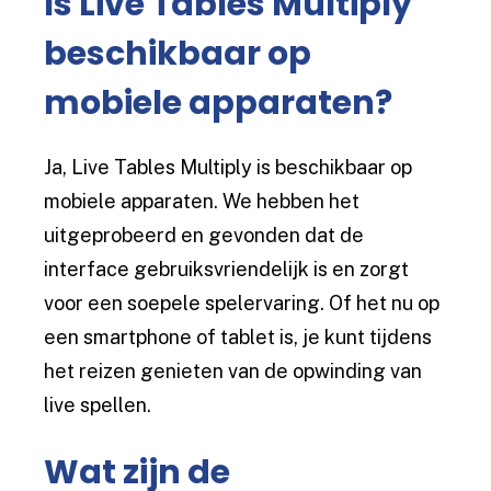
Is Live Tables Multiply
beschikbaar op
mobiele apparaten?
Ja, Live Tables Multiply is beschikbaar op
mobiele apparaten. We hebben het
uitgeprobeerd en gevonden dat de
interface gebruiksvriendelijk is en zorgt
voor een soepele spelervaring. Of het nu op
een smartphone of tablet is, je kunt tijdens
het reizen genieten van de opwinding van
live spellen.
Wat zijn de