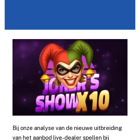
uit.
By
Arc Assosiates
April 8, 2026
Write a Comment
Bij onze analyse van de nieuwe uitbreiding
van het aanbod live-dealer spellen bij