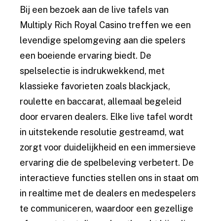
Bij een bezoek aan de live tafels van
Multiply Rich Royal Casino treffen we een
levendige spelomgeving aan die spelers
een boeiende ervaring biedt. De
spelselectie is indrukwekkend, met
klassieke favorieten zoals blackjack,
roulette en baccarat, allemaal begeleid
door ervaren dealers. Elke live tafel wordt
in uitstekende resolutie gestreamd, wat
zorgt voor duidelijkheid en een immersieve
ervaring die de spelbeleving verbetert. De
interactieve functies stellen ons in staat om
in realtime met de dealers en medespelers
te communiceren, waardoor een gezellige