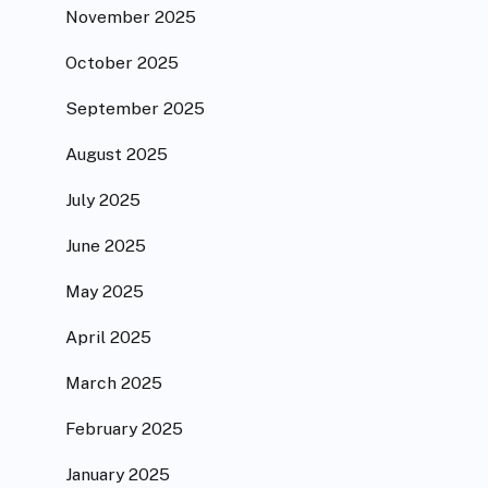
November 2025
October 2025
September 2025
August 2025
July 2025
June 2025
May 2025
April 2025
March 2025
February 2025
January 2025