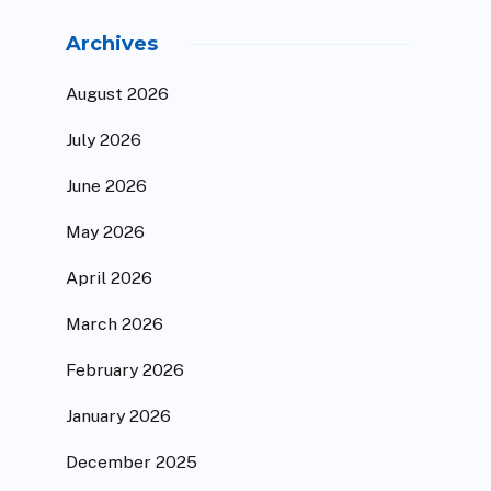
Archives
August 2026
July 2026
June 2026
May 2026
April 2026
March 2026
February 2026
January 2026
December 2025