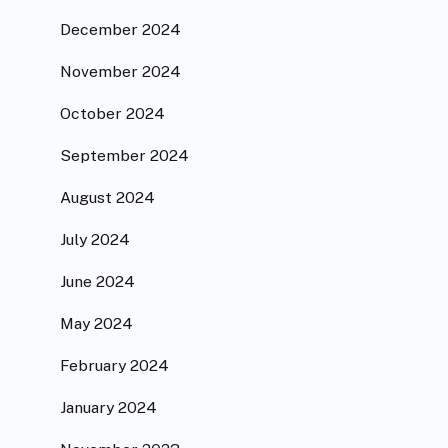
December 2024
November 2024
October 2024
September 2024
August 2024
July 2024
June 2024
May 2024
February 2024
January 2024