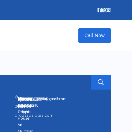
Call Now
Sear
©
Projects
Quick
Contact
Al-
Chandan
Al-
AJMAL
Home
Projects
Services
Gallery
info@arcassosiates.com
arcassociates53@gmail.com
+91
1st
Recent Posts
Qamar
Signature
Fatima
235
Links
9768750210
Floor,
2024
Heights
Heights
Orient
arcassosiates.com
Todo Juego, Cualquier Victoria, Todo
House
Adi
Jugador en Roulettino Casino en España
Murzban