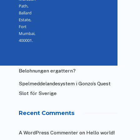
Path,
Unlock Elite Casino Rewards – Play
Ballard
Instantly & Earn Big
Estate,
Fort
How I Explored the Best Bitcoin Casino –
Mumbai,
From Sign‑Up to Cash‑Out
400001.
Wie ist es möglich, dass Spieler aus der
Schweiz bei Mafia Casino extra
Belohnungen ergattern?
Spelmeddelandesystem i Gonzo’s Quest
Slot för Sverige
Recent Comments
A WordPress Commenter
on
Hello world!