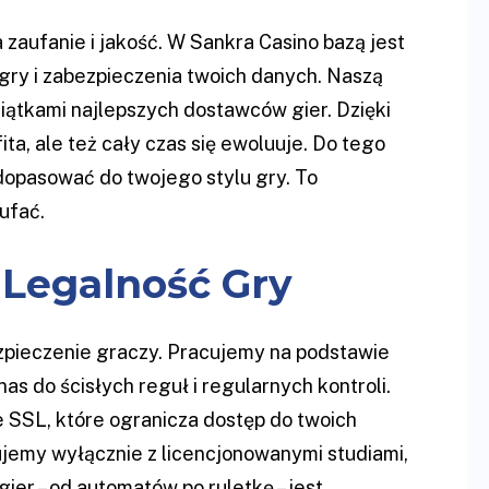
 zaufanie i jakość. W Sankra Casino bazą jest
 gry i zabezpieczenia twoich danych. Naszą
siątkami najlepszych dostawców gier. Dzięki
fita, ale też cały czas się ewoluuje. Do tego
dopasować do twojego stylu gry. To
ufać.
 Legalność Gry
zpieczenie graczy. Pracujemy na podstawie
nas do ścisłych reguł i regularnych kontroli.
 SSL, które ogranicza dostęp do twoich
emy wyłącznie z licencjonowanymi studiami,
ier – od automatów po ruletkę – jest