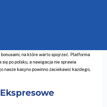
 Sankra Casino
ent
ia platformy hazardowej, często trafiają na
nkraa.pl/
. Sankra Casino powstało właśnie po
miejsce, które zestawia ogromny wybór gier z
bonusami, na które warto spojrzeć. Platforma
się po polsku, a nawigacja nie sprawia
go nasze kasyno powinno zaciekawić każdego,
i Ekspresowe