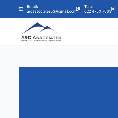
Email:
Tele:
arcassociates53@gmail.com
022 4750 7063
Home
Uncategorized
Najlepsze Doświadczenie
Uncategorized
Najlepsze Doświa