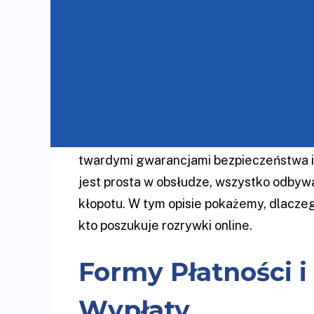
Online w Polsce z
By
Arc Assosiates
May 27, 2026
Write a Comm
Polscy gracze, wypatrując godnej zaufan
oferty, które w czymś zawiodą
https://sa
to, żeby to zmienić. Zaprojektowaliśmy 
twardymi gwarancjami bezpieczeństwa i 
jest prosta w obsłudze, wszystko odbywa 
kłopotu. W tym opisie pokażemy, dlacze
kto poszukuje rozrywki online.
Formy Płatności 
Wypłaty