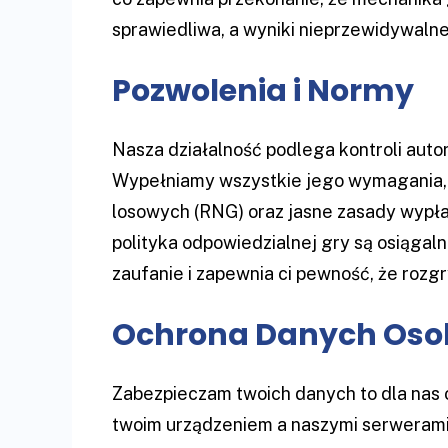
sprawiedliwa, a wyniki nieprzewidywalne
Pozwolenia i Normy
Nasza działalność podlega kontroli au
Wypełniamy wszystkie jego wymagania,
losowych (RNG) oraz jasne zasady wypłat 
polityka odpowiedzialnej gry są osiągal
zaufanie i zapewnia ci pewność, że rozg
Ochrona Danych Os
Zabezpieczam twoich danych to dla nas 
twoim urządzeniem a naszymi serwerami