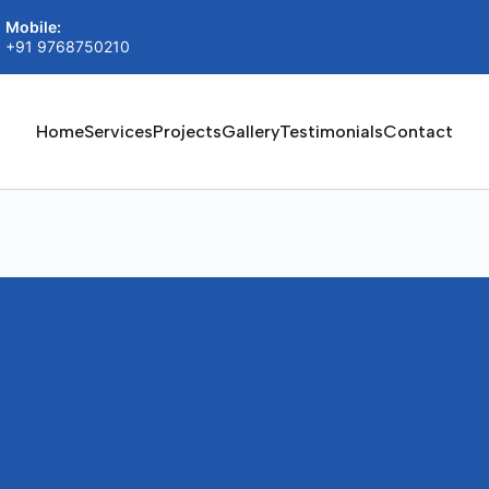
Mobile:
+91 9768750210
Home
Services
Projects
Gallery
Testimonials
Contact
 w Kasynie Online w Polsce z Sankra Casino
dczenie w Kasynie