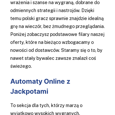
wrażenia i szanse na wygraną, dobrane do
odmiennych strategii i nastrojów. Dzięki
temu polski gracz sprawnie znajdzie idealną
grę na wieczór, bez żmudnego przeglądania.
Poniżej zobaczysz podstawowe filary naszej
oferty, które na bieżąco wzbogacamy o
nowości od dostawców. Staramy się o to, by
nawet stały bywalec zawsze znalazł coś
świeżego.
Automaty Online z
Jackpotami
To sekcja dla tych, którzy marzą o
wyjątkowo wysokich wygranych.