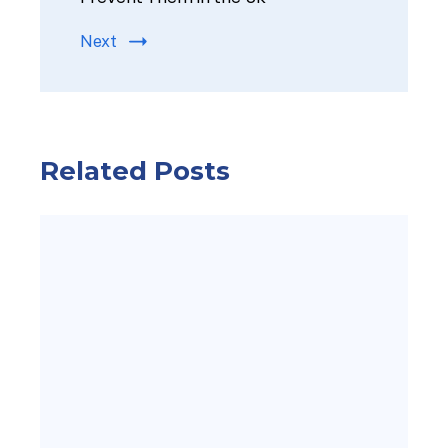
Next
Related Posts