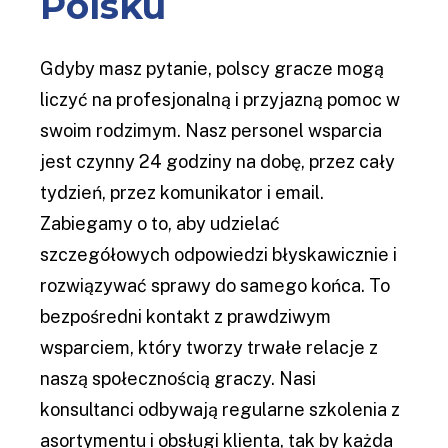
Polsku
Gdyby masz pytanie, polscy gracze mogą
liczyć na profesjonalną i przyjazną pomoc w
swoim rodzimym. Nasz personel wsparcia
jest czynny 24 godziny na dobę, przez cały
tydzień, przez komunikator i email.
Zabiegamy o to, aby udzielać
szczegółowych odpowiedzi błyskawicznie i
rozwiązywać sprawy do samego końca. To
bezpośredni kontakt z prawdziwym
wsparciem, który tworzy trwałe relacje z
naszą społecznością graczy. Nasi
konsultanci odbywają regularne szkolenia z
asortymentu i obsługi klienta, tak by każda