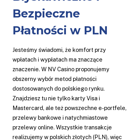
Bezpieczne
Płatności w PLN
Jesteśmy świadomi, że komfort przy
wpłatach i wypłatach ma znaczące
znaczenie. W NV Casino proponujemy
obszerny wybór metod płatności
dostosowanych do polskiego rynku.
Znajdziesz tu nie tylko karty Visa i
Mastercard, ale też powszechne e-portfele,
przelewy bankowe i natychmiastowe
przelewy online. Wszystkie transakcje
realizujemy w polskich złotych (PLN), więc