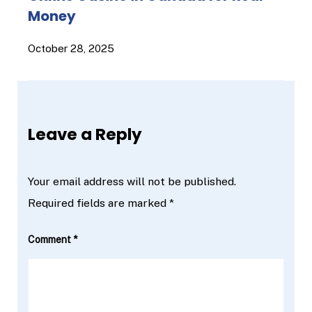
Money
October 28, 2025
Leave a Reply
Your email address will not be published.
Required fields are marked
*
Comment
*