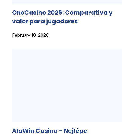
OneCasino 2026: Comparativa y
valor para jugadores
February 10, 2026
AlaWin Casino – Nejlépe