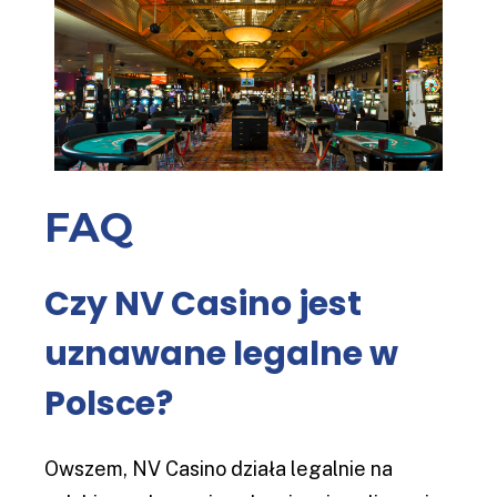
FAQ
Czy NV Casino jest
uznawane legalne w
Polsce?
Owszem, NV Casino działa legalnie na