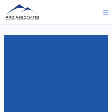
Home
Uncategorized
W którym miejscu Zabawa
Styka Się z Uczciwością dla Polski w NV Casino
Uncategorized
W którym miejscu Zabawa
Styka Się z Uczciwością dla
Polski w NV Casino
By
Arc Assosiates
May 27, 2026
Write a Comment