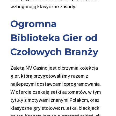
wzbogacają klasyczne zasady.
Ogromna
Biblioteka Gier od
Czołowych Branży
Zaletą NV Casino jest olbrzymia kolekcja
gier, którą przygotowaliśmy razem z
najlepszymi dostawcami oprogramowania.
W ofercie czekają setki automatów, w tym
tytuły z motywami znanymi Polakom, oraz
klasyczne gry stołowe: ruletka, blackjack i