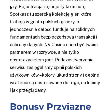
gry. Rejestracja zajmuje tylko minutę.
Spotkasz tu szeroką kolekcję gier, które
trafiają w gusta polskich graczy, a
jednocześnie całość funduje na solidnych
fundamentach bezpieczeństwa transakcji i
ochrony danych. NV Casino chce być twoim
partnerem w rozrywce, a nie tylko
dostarczycielem gier. Podczas tworzenia
serwisu zasięgaliśmy opinii polskich
użytkowników – kolory, układ strony i ogólne
wrażenia są dostosowane do tego, co lubimy
i jak przeglądamy.
Bonusy Przyjazne