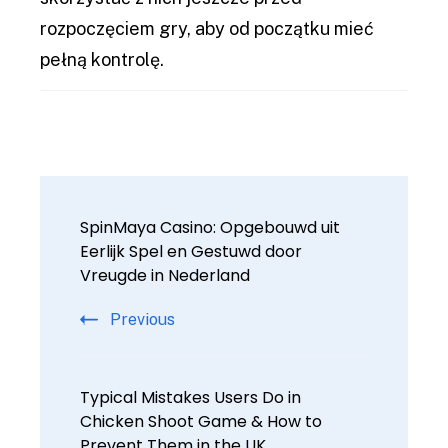
rozpoczęciem gry, aby od początku mieć
pełną kontrolę.
SpinMaya Casino: Opgebouwd uit
Eerlijk Spel en Gestuwd door
Vreugde in Nederland
Previous
Typical Mistakes Users Do in
Chicken Shoot Game & How to
Prevent Them in the UK