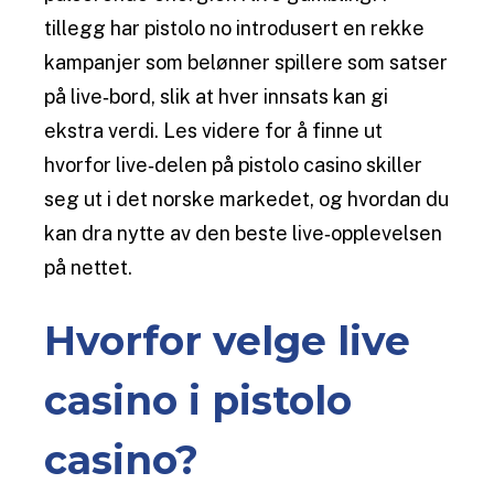
tillegg har pistolo no introdusert en rekke
kampanjer som belønner spillere som satser
på live‑bord, slik at hver innsats kan gi
ekstra verdi. Les videre for å finne ut
hvorfor live‑delen på pistolo casino skiller
seg ut i det norske markedet, og hvordan du
kan dra nytte av den beste live‑opplevelsen
på nettet.
Hvorfor velge live
casino i pistolo
casino?