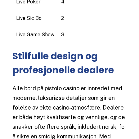
Live Poker
4
Live Sic Bo
2
Live Game Show
3
Stilfulle design og
profesjonelle dealere
Alle bord på pistolo casino er innredet med
moderne, luksuriøse detaljer som gir en
følelse av ekte casino‑atmosfære. Dealere
er både høyt kvalifiserte og vennlige, og de
snakker ofte flere språk, inkludert norsk, for
å sikre en smidig kommunikasjon. Med