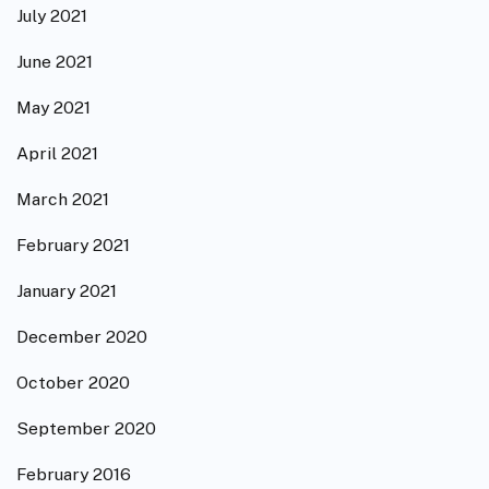
July 2021
June 2021
May 2021
April 2021
March 2021
February 2021
January 2021
December 2020
October 2020
September 2020
February 2016