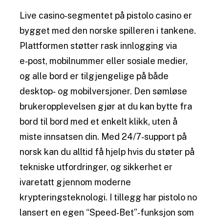
Live casino‑segmentet på pistolo casino er
bygget med den norske spilleren i tankene.
Plattformen støtter rask innlogging via
e‑post, mobilnummer eller sosiale medier,
og alle bord er tilgjengelige på både
desktop‑ og mobilversjoner. Den sømløse
brukeropplevelsen gjør at du kan bytte fra
bord til bord med et enkelt klikk, uten å
miste innsatsen din. Med 24/7‑support på
norsk kan du alltid få hjelp hvis du støter på
tekniske utfordringer, og sikkerhet er
ivaretatt gjennom moderne
krypteringsteknologi. I tillegg har pistolo no
lansert en egen “Speed‑Bet”‑funksjon som