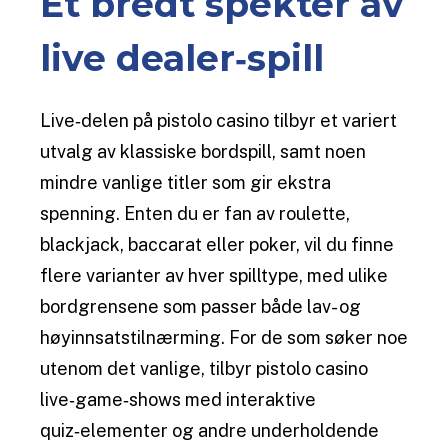
Et bredt spekter av
live dealer‑spill
Live‑delen på pistolo casino tilbyr et variert
utvalg av klassiske bordspill, samt noen
mindre vanlige titler som gir ekstra
spenning. Enten du er fan av roulette,
blackjack, baccarat eller poker, vil du finne
flere varianter av hver spilltype, med ulike
bordgrensene som passer både lav- og
høyinnsatstilnærming. For de som søker noe
utenom det vanlige, tilbyr pistolo casino
live‑game‑shows med interaktive
quiz‑elementer og andre underholdende