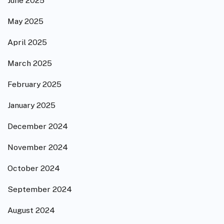
June 2025
May 2025
April 2025
March 2025
February 2025
January 2025
December 2024
November 2024
October 2024
September 2024
August 2024