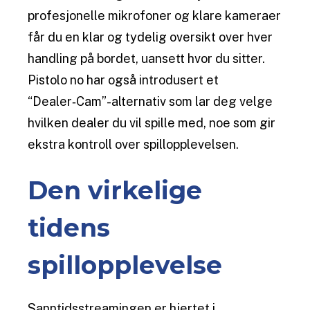
profesjonelle mikrofoner og klare kameraer
får du en klar og tydelig oversikt over hver
handling på bordet, uansett hvor du sitter.
Pistolo no har også introdusert et
“Dealer‑Cam”-alternativ som lar deg velge
hvilken dealer du vil spille med, noe som gir
ekstra kontroll over spillopplevelsen.
Den virkelige
tidens
spillopplevelse
Sanntidsstreamingen er hjertet i