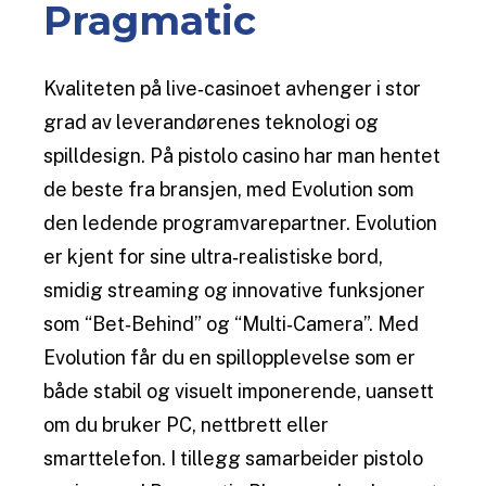
Pragmatic
Kvaliteten på live‑casinoet avhenger i stor
grad av leverandørenes teknologi og
spilldesign. På pistolo casino har man hentet
de beste fra bransjen, med Evolution som
den ledende programvarepartner. Evolution
er kjent for sine ultra‑realistiske bord,
smidig streaming og innovative funksjoner
som “Bet‑Behind” og “Multi‑Camera”. Med
Evolution får du en spillopplevelse som er
både stabil og visuelt imponerende, uansett
om du bruker PC, nettbrett eller
smarttelefon. I tillegg samarbeider pistolo