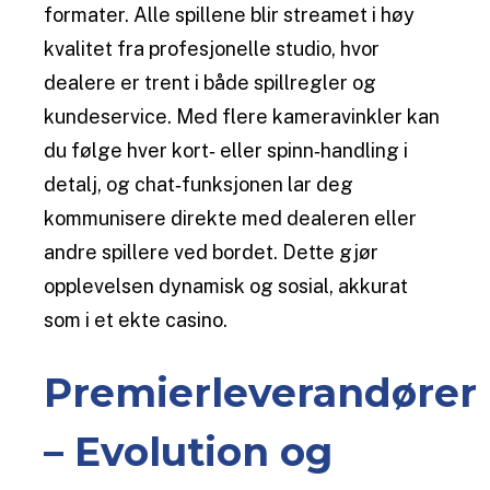
formater. Alle spillene blir streamet i høy
kvalitet fra profesjonelle studio, hvor
dealere er trent i både spillregler og
kundeservice. Med flere kamera­vinkler kan
du følge hver kort‑ eller spinn‑handling i
detalj, og chat‑funksjonen lar deg
kommunisere direkte med dealeren eller
andre spillere ved bordet. Dette gjør
opplevelsen dynamisk og sosial, akkurat
som i et ekte casino.
Premierleverandører
– Evolution og