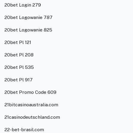
20bet Login 279
20bet Logowanie 787
20bet Logowanie 825
20bet Pl 121
20bet Pl 208
20bet Pl 535
20bet Pl 917
20bet Promo Code 609
21bitcasinoaustralia.com
21casinodeutschland.com
22-bet-brasil.com