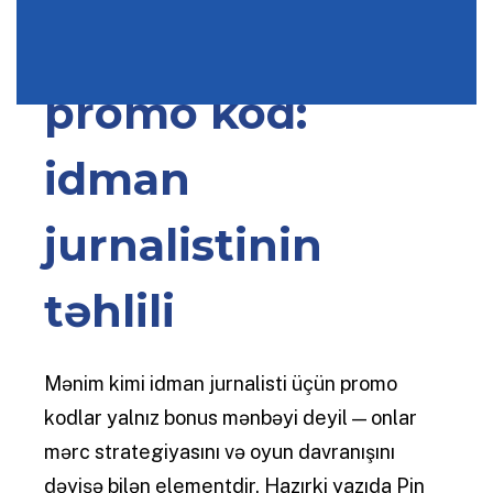
Pin Up casino
promo kod:
idman
jurnalistinin
təhlili
Mənim kimi idman jurnalisti üçün promo
kodlar yalnız bonus mənbəyi deyil — onlar
mərc strategiyasını və oyun davranışını
dəyişə bilən elementdir. Hazırki yazıda Pin