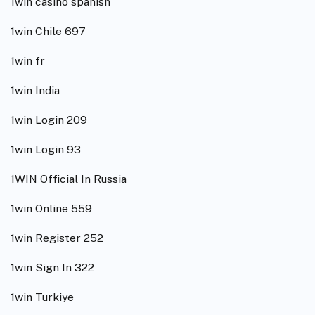
1win casino spanish
1win Chile 697
1win fr
1win India
1win Login 209
1win Login 93
1WIN Official In Russia
1win Online 559
1win Register 252
1win Sign In 322
1win Turkiye