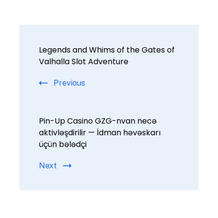
Legends and Whims of the Gates of
Valhalla Slot Adventure
Previous
Pin-Up Casino GZG-nvan necə
aktivləşdirilir — İdman həvəskarı
üçün bələdçi
Next