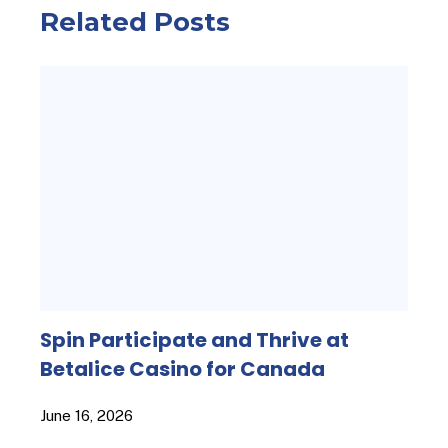
Related Posts
Spin Participate and Thrive at
Betalice Casino for Canada
June 16, 2026