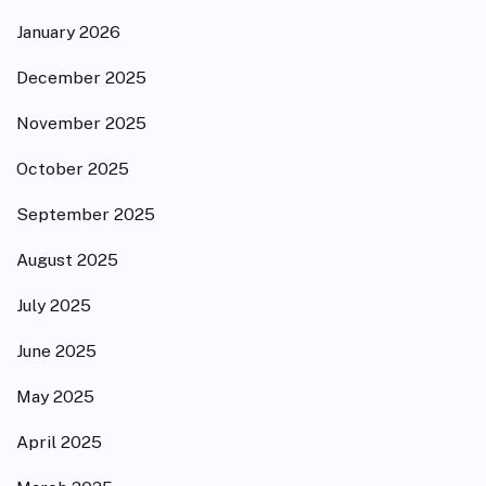
January 2026
December 2025
November 2025
October 2025
September 2025
August 2025
July 2025
June 2025
May 2025
April 2025