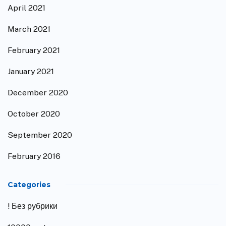
April 2021
March 2021
February 2021
January 2021
December 2020
October 2020
September 2020
February 2016
Categories
! Без рубрики