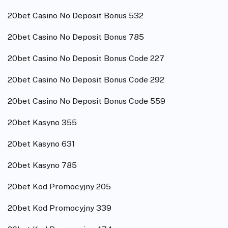
20bet Casino No Deposit Bonus 532
20bet Casino No Deposit Bonus 785
20bet Casino No Deposit Bonus Code 227
20bet Casino No Deposit Bonus Code 292
20bet Casino No Deposit Bonus Code 559
20bet Kasyno 355
20bet Kasyno 631
20bet Kasyno 785
20bet Kod Promocyjny 205
20bet Kod Promocyjny 339