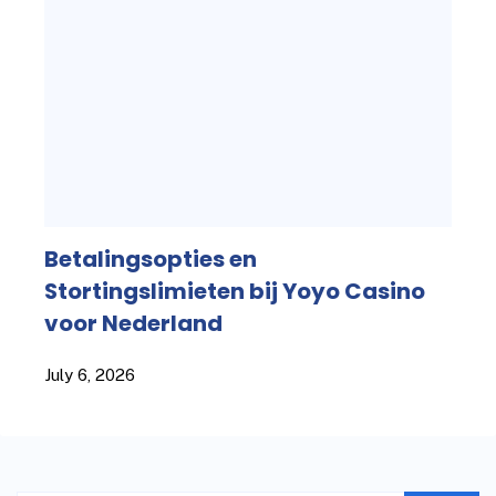
Betalingsopties en
Stortingslimieten bij Yoyo Casino
voor Nederland
July 6, 2026