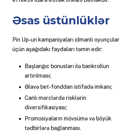
Əsas üstünlüklər
Pin Up-un kampaniyaları idmanlı oyunçular
üçün aşağıdakı faydaları təmin edir:
Başlanğıc bonusları ilə bankrollun
artırılması;
Əlavə bet-fonddan istifadə imkanı;
Canlı mərclərdə risklərin
diversifikasiyası;
Promosiyaların mövsümə və böyük
tədbirlərə bağlanması.