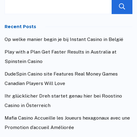
Recent Posts
Op welke manier begin je bij Instant Casino in België
Play with a Plan Get Faster Results in Australia at
Spinstein Casino
DudeSpin Casino site Features Real Money Games
Canadian Players Will Love
Ihr glücklicher Dreh startet genau hier bei Roostino
Casino in Österreich
Mafia Casino Accueille les Joueurs hexagonaux avec une
Promotion d’accueil Améliorée