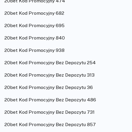
20bet Kod Promocyjny 474
20bet Kod Promocyjny 682
20bet Kod Promocyjny 695
20bet Kod Promocyjny 840
20bet Kod Promocyjny 938
20bet Kod Promocyjny Bez Depozytu 254
20bet Kod Promocyjny Bez Depozytu 313
20bet Kod Promocyjny Bez Depozytu 36
20bet Kod Promocyjny Bez Depozytu 486
20bet Kod Promocyjny Bez Depozytu 731
20bet Kod Promocyjny Bez Depozytu 857