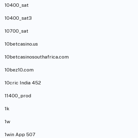
10400_sat
10400_sat3
10700_sat
10betcasino.us
10betcasinosouthafrica.com
10bez10.com
10cric India 452
11400_prod
1k
1w
1win App 507