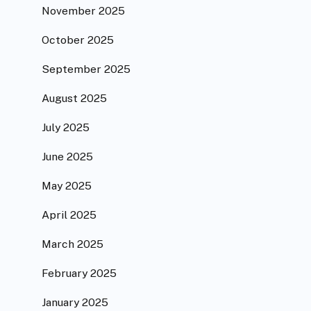
November 2025
October 2025
September 2025
August 2025
July 2025
June 2025
May 2025
April 2025
March 2025
February 2025
January 2025