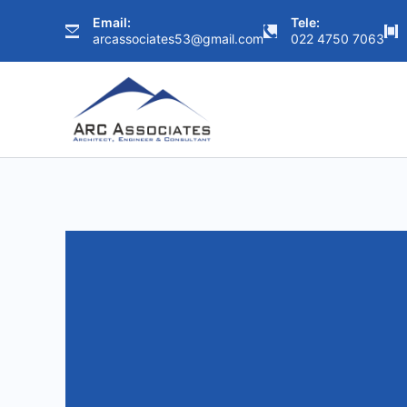
Email:
Tele:
arcassociates53@gmail.com
022 4750 7063
Home
Uncategorized
Placard.pt 2026: avaliaçã
Uncategorized
Placard.pt 2026: a