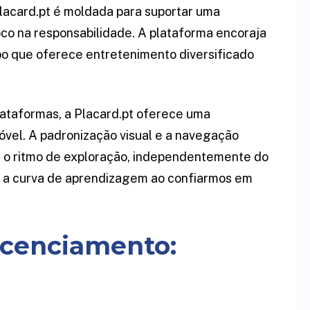
lacard.pt é moldada para suportar uma
co na responsabilidade. A plataforma encoraja
o que oferece entretenimento diversificado
lataformas, a Placard.pt oferece uma
óvel. A padronização visual e a navegação
r o ritmo de exploração, independentemente do
ir a curva de aprendizagem ao confiarmos em
icenciamento: