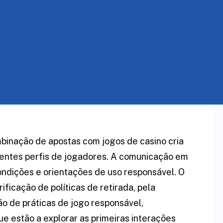
nt
ilizador na
binação de apostas com jogos de casino cria
rentes perfis de jogadores. A comunicação em
condições e orientações de uso responsável. O
ficação de políticas de retirada, pela
ão de práticas de jogo responsável,
ue estão a explorar as primeiras interações