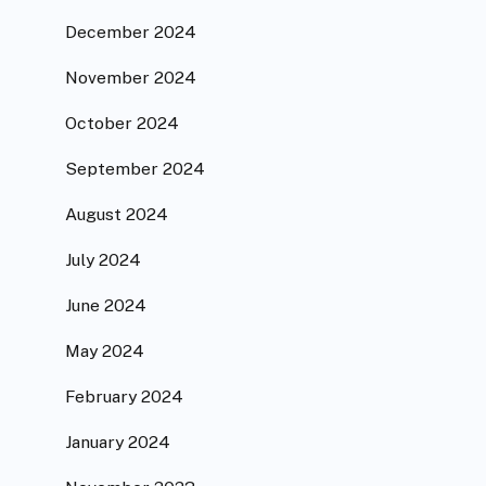
December 2024
November 2024
October 2024
September 2024
August 2024
July 2024
June 2024
May 2024
February 2024
January 2024