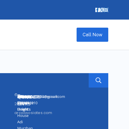
Call Now
Sear
©
Projects
Quick
Contact
Al-
Chandan
Al-
AJMAL
Home
Projects
Services
Gallery
info@arcassosiates.com
arcassociates53@gmail.com
+91
1st
Recent Posts
Qamar
Signature
Fatima
235
Links
9768750210
Floor,
2024
Heights
Heights
Orient
arcassosiates.com
Ihr glücklicher Dreh startet genau hier bei
House
Adi
Roostino Casino in Österreich
Murzban