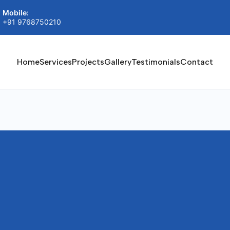
Mobile:
+91 9768750210
Home
Services
Projects
Gallery
Testimonials
Contact
o profissional do portal
valiação profissional