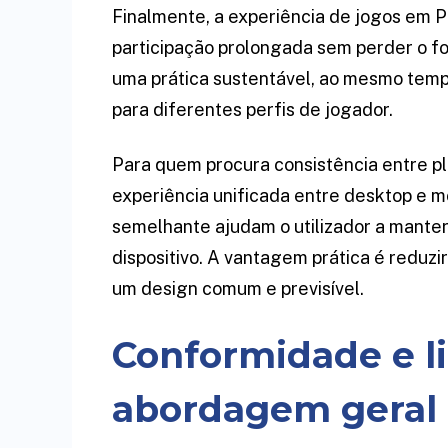
Finalmente, a experiência de jogos em P
participação prolongada sem perder o fo
uma prática sustentável, ao mesmo temp
para diferentes perfis de jogador.
Para quem procura consistência entre p
experiência unificada entre desktop e m
semelhante ajudam o utilizador a mante
dispositivo. A vantagem prática é reduz
um design comum e previsível.
Conformidade e l
abordagem geral