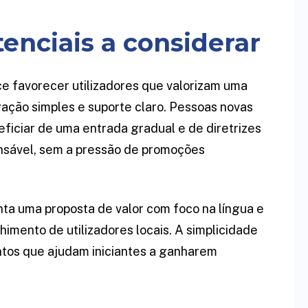
enciais a considerar
e favorecer utilizadores que valorizam uma
ação simples e suporte claro. Pessoas novas
ficiar de uma entrada gradual e de diretrizes
nsável, sem a pressão de promoções
nta uma proposta de valor com foco na língua e
lhimento de utilizadores locais. A simplicidade
ntos que ajudam iniciantes a ganharem