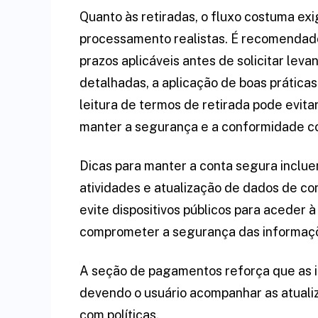
Quanto às retiradas, o fluxo costuma exi
processamento realistas. É recomendado
prazos aplicáveis antes de solicitar le
detalhadas, a aplicação de boas prátic
leitura de termos de retirada pode evita
manter a segurança e a conformidade co
Dicas para manter a conta segura inclue
atividades e atualização de dados de c
evite dispositivos públicos para aceder à
comprometer a segurança das informaç
A seção de pagamentos reforça que as 
devendo o usuário acompanhar as atuali
com políticas.