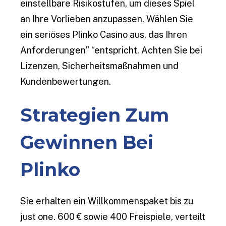
einstellbare Risikostufen, um dieses Spiel
an Ihre Vorlieben anzupassen. Wählen Sie
ein seriöses Plinko Casino aus, das Ihren
Anforderungen” “entspricht. Achten Sie bei
Lizenzen, Sicherheitsmaßnahmen und
Kundenbewertungen.
Strategien Zum
Gewinnen Bei
Plinko
Sie erhalten ein Willkommenspaket bis zu
just one. 600 € sowie 400 Freispiele, verteilt