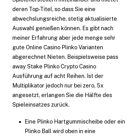
deren Top-Titel, so dass Sie eine
abwechslungsreiche, stetig aktualisierte
Auswahl genießen können. Es gibt nach
meiner Erfahrung aber jede menge sehr
gute Online Casino Plinko Varianten
abgerechnet Nieten. Beispielsweise pass
away Stake Plinko Crypto Casino
Ausführung auf acht Reihen. Ist der
Multiplikator jedoch nur bei zero, 5x
angesetzt, erlangen Sie die Hälfte des
Spieleinsatzes zurück.
Eine Plinko Hartgummischeibe oder ein
Plinko Ball wird oben in eine