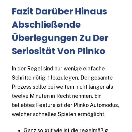
Fazit Darüber Hinaus
Abschließende
Überlegungen Zu Der
Seriosität Von Plinko
In der Regel sind nur wenige einfache
Schritte nötig, 1 loszulegen. Der gesamte
Prozess sollte bei weitem nicht länger als
twelve Minuten in Recht nehmen. Ein
beliebtes Feature ist der Plinko Automodus,
welcher schnelles Spielen ermöglicht.
Ganz so gut wie ist die regelmäßig