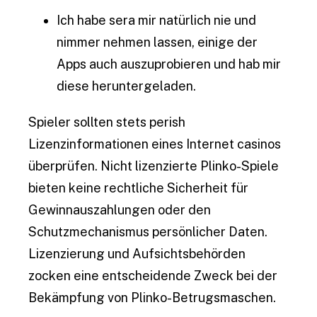
Ich habe sera mir natürlich nie und
nimmer nehmen lassen, einige der
Apps auch auszuprobieren und hab mir
diese heruntergeladen.
Spieler sollten stets perish
Lizenzinformationen eines Internet casinos
überprüfen. Nicht lizenzierte Plinko-Spiele
bieten keine rechtliche Sicherheit für
Gewinnauszahlungen oder den
Schutzmechanismus persönlicher Daten.
Lizenzierung und Aufsichtsbehörden
zocken eine entscheidende Zweck bei der
Bekämpfung von Plinko-Betrugsmaschen.