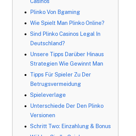
Casinos
Plinko Von Bgaming
Wie Spielt Man Plinko Online?
Sind Plinko Casinos Legal In
Deutschland?
Unsere Tipps Darüber Hinaus
Strategien Wie Gewinnt Man
Tipps Für Spieler Zu Der
Betrugsvermeidung
Spieleverlage
Unterschiede Der Den Plinko
Versionen
Schritt Two: Einzahlung & Bonus