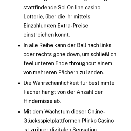
stattfindende Sol On line casino
Lotterie, über die ihr mittels
Einzahlungen Extra-Preise
einstreichen könnt.
In alle Reihe kann der Ball nach links
oder rechts gone down, um schließlich
feel unteren Ende throughout einem
von mehreren Fächern zu landen.
Die Wahrscheinlichkeit für bestimmte
Fächer hängt von der Anzahl der
Hindernisse ab.
Mit dem Wachstum dieser Online-
Glücksspielplattformen Plinko Casino
ist zu ihrer digitalen Sensation