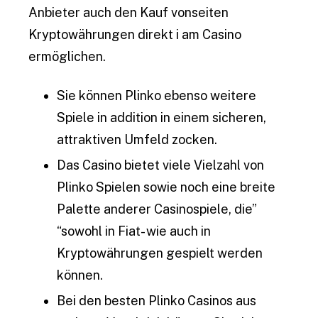
Anbieter auch den Kauf vonseiten
Kryptowährungen direkt i am Casino
ermöglichen.
Sie können Plinko ebenso weitere
Spiele in addition in einem sicheren,
attraktiven Umfeld zocken.
Das Casino bietet viele Vielzahl von
Plinko Spielen sowie noch eine breite
Palette anderer Casinospiele, die”
“sowohl in Fiat- wie auch in
Kryptowährungen gespielt werden
können.
Bei den besten Plinko Casinos aus