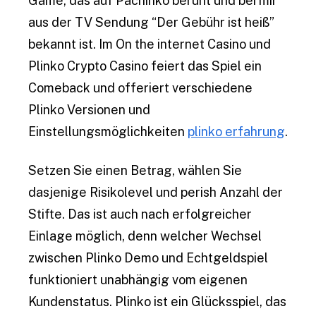
Game, das auf Pachinko beruht und bei mir
aus der TV Sendung “Der Gebühr ist heiß”
bekannt ist. Im On the internet Casino und
Plinko Crypto Casino feiert das Spiel ein
Comeback und offeriert verschiedene
Plinko Versionen und
Einstellungsmöglichkeiten
plinko erfahrung
.
Setzen Sie einen Betrag, wählen Sie
dasjenige Risikolevel und perish Anzahl der
Stifte. Das ist auch nach erfolgreicher
Einlage möglich, denn welcher Wechsel
zwischen Plinko Demo und Echtgeldspiel
funktioniert unabhängig vom eigenen
Kundenstatus. Plinko ist ein Glücksspiel, das