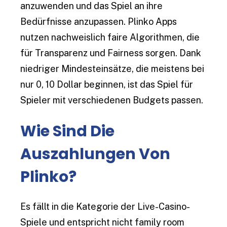
anzuwenden und das Spiel an ihre
Bedürfnisse anzupassen. Plinko Apps
nutzen nachweislich faire Algorithmen, die
für Transparenz und Fairness sorgen. Dank
niedriger Mindesteinsätze, die meistens bei
nur 0, 10 Dollar beginnen, ist das Spiel für
Spieler mit verschiedenen Budgets passen.
Wie Sind Die
Auszahlungen Von
Plinko?
Es fällt in die Kategorie der Live-Casino-
Spiele und entspricht nicht family room