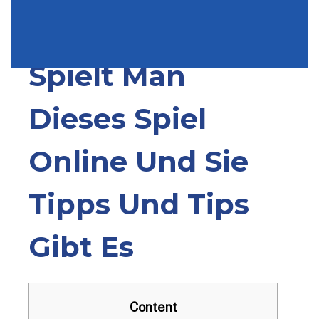
Plinko-hype: Wie
Spielt Man
Dieses Spiel
Online Und Sie
Tipps Und Tips
Gibt Es
Content