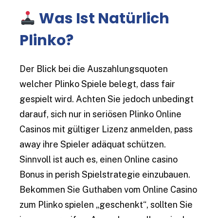
Was Ist Natürlich
Plinko?
Der Blick bei die Auszahlungsquoten
welcher Plinko Spiele belegt, dass fair
gespielt wird. Achten Sie jedoch unbedingt
darauf, sich nur in seriösen Plinko Online
Casinos mit gültiger Lizenz anmelden, pass
away ihre Spieler adäquat schützen.
Sinnvoll ist auch es, einen Online casino
Bonus in perish Spielstrategie einzubauen.
Bekommen Sie Guthaben vom Online Casino
zum Plinko spielen „geschenkt“, sollten Sie