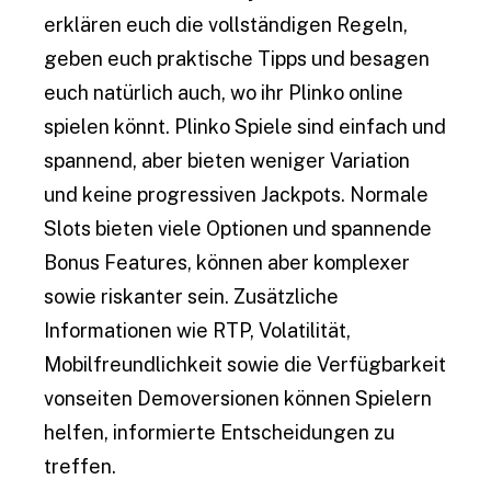
erklären euch die vollständigen Regeln,
geben euch praktische Tipps und besagen
euch natürlich auch, wo ihr Plinko online
spielen könnt. Plinko Spiele sind einfach und
spannend, aber bieten weniger Variation
und keine progressiven Jackpots. Normale
Slots bieten viele Optionen und spannende
Bonus Features, können aber komplexer
sowie riskanter sein. Zusätzliche
Informationen wie RTP, Volatilität,
Mobilfreundlichkeit sowie die Verfügbarkeit
vonseiten Demoversionen können Spielern
helfen, informierte Entscheidungen zu
treffen.