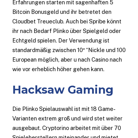
Erfahrungen starten mit sagenhaften 5
Bitcoin Bonusgeld und ihr betretet den
Cloudbet Treueclub. Auch bei Spribe könnt
ihr nach Bedarf Plinko über Spielgeld oder
Echtgeld spielen. Der Verwendung ist
standardmäßig zwischen 10″ “Nickle und 100
European möglich, aber u nach Casino nach
wie vor erheblich höher gehen kann.
Hacksaw Gaming
Die Plinko Spielauswahl ist mit 18 Game-
Varianten extrem groß und wird stet weiter
ausgebaut. Cryptorino arbeitet mit über 70
Spieleherstellern miteinander und mietet