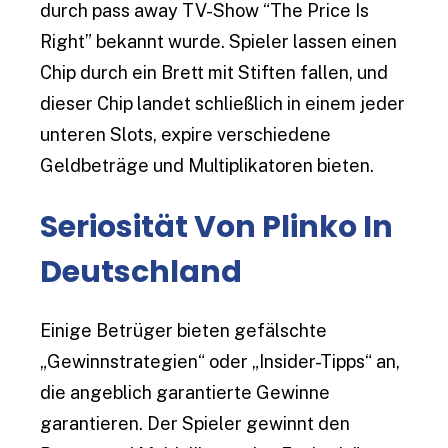
durch pass away TV-Show “The Price Is
Right” bekannt wurde. Spieler lassen einen
Chip durch ein Brett mit Stiften fallen, und
dieser Chip landet schließlich in einem jeder
unteren Slots, expire verschiedene
Geldbeträge und Multiplikatoren bieten.
Seriosität Von Plinko In
Deutschland
Einige Betrüger bieten gefälschte
„Gewinnstrategien“ oder „Insider-Tipps“ an,
die angeblich garantierte Gewinne
garantieren. Der Spieler gewinnt den