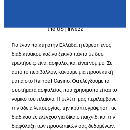
By
Arc Assosiates
June 7, 2026
Write a Comment
Για έναν παίκτη στην Ελλάδα, η εύρεση ενός
διαδικτυακού καζίνο ξεκινά πάντα με δύο
ερωτήσεις: είναι ασφαλές και είναι νόμιμο; Σε
αυτό το περιβάλλον, κάνουμε μια προσεκτική
ματιά στο Rainbet Casino. Θα ελέγξουμε τα
συστήματα ασφαλείας που χρησιμοποιεί και το
νομικό του πλαίσιο. Η μελέτη μας περιλαμβάνει
την άδεια λειτουργίας, την κρυπτογράφηση, τις
διαδικασίες ελέγχου για δίκαιο παιχνίδι και την
διαφύλαξη των προσωπικών σας δεδομένων.