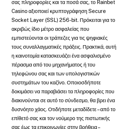
σας πληροφορίες και τα ποσά σας, το Rainbet
Casino αξιοποιεί κρυπτογράφηση Secure
Socket Layer (SSL) 256-bit. Πρόκειται για το
ακριβώς ίδιο μέτρο ασφαλείας που
εμπιστεύονται οι τράπεζες για τις ψηφιακές
τους συναλλαγματικές πράξεις. Πρακτικά, αυτή
η καινοτομία κατασκευάζει ένα ασφαλισμένο
πέρασμα από του μηχανήματος ή του
τηλεφώνου σας και των υπολογιστικών
συστημάτων του καζίνο. Οποιοσδήποτε
δοκιμάσει να παραβιάσει τα πληροφορίες που
διακινούνται σε αυτό το σύνδεσμο, θα βρει ένα
δυσνόητο χάος. Οτιδήποτε μεταδίδετε – από το
επίθετό σας και τον νούμερο της πιστωτικής
σας έως τα επικοινωνίες στην βοήθεια –