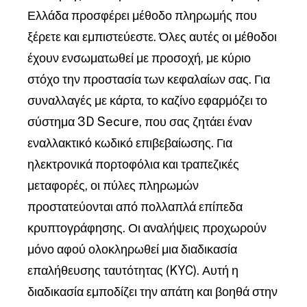
Ελλάδα προσφέρει μέθοδο πληρωμής που
ξέρετε και εμπιστεύεστε. Όλες αυτές οι μέθοδοι
έχουν ενσωματωθεί με προσοχή, με κύριο
στόχο την προστασία των κεφαλαίων σας. Για
συναλλαγές με κάρτα, το καζίνο εφαρμόζει το
σύστημα 3D Secure, που σας ζητάει έναν
εναλλακτικό κωδικό επιβεβαίωσης. Για
ηλεκτρονικά πορτοφόλια και τραπεζικές
μεταφορές, οι πύλες πληρωμών
προστατεύονται από πολλαπλά επίπεδα
κρυπτογράφησης. Οι αναλήψεις προχωρούν
μόνο αφού ολοκληρωθεί μια διαδικασία
επαλήθευσης ταυτότητας (KYC). Αυτή η
διαδικασία εμποδίζει την απάτη και βοηθά στην