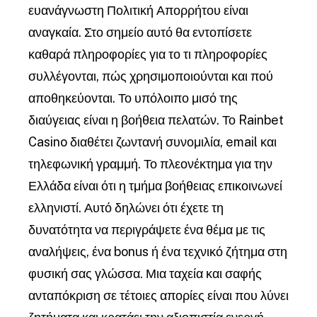
ευανάγνωστη Πολιτική Απορρήτου είναι
αναγκαία. Στο σημείο αυτό θα εντοπίσετε
καθαρά πληροφορίες για το τι πληροφορίες
συλλέγονται, πώς χρησιμοποιούνται και πού
αποθηκεύονται. Το υπόλοιπο μισό της
διαύγειας είναι η βοήθεια πελατών. Το Rainbet
Casino διαθέτει ζωντανή συνομιλία, email και
τηλεφωνική γραμμή. Το πλεονέκτημα για την
Ελλάδα είναι ότι η τμήμα βοήθειας επικοινωνεί
ελληνιστί. Αυτό δηλώνει ότι έχετε τη
δυνατότητα να περιγράψετε ένα θέμα με τις
αναλήψεις, ένα bonus ή ένα τεχνικό ζήτημα στη
φυσική σας γλώσσα. Μια ταχεία και σαφής
ανταπόκριση σε τέτοιες απορίες είναι που λύνει