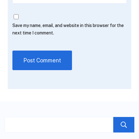
Save my name, email, and website in this browser for the
next time I comment.