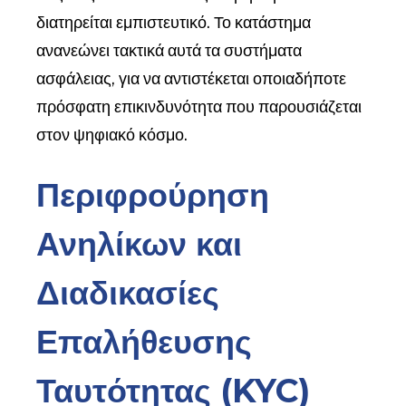
διατηρείται εμπιστευτικό. Το κατάστημα
ανανεώνει τακτικά αυτά τα συστήματα
ασφάλειας, για να αντιστέκεται οποιαδήποτε
πρόσφατη επικινδυνότητα που παρουσιάζεται
στον ψηφιακό κόσμο.
Περιφρούρηση
Ανηλίκων και
Διαδικασίες
Επαλήθευσης
Ταυτότητας (KYC)