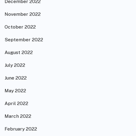
December 2022
November 2022
October 2022
September 2022
August 2022
July 2022
June 2022
May 2022
April 2022
March 2022
February 2022