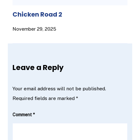
Chicken Road 2
November 29, 2025
Leave a Reply
Your email address will not be published.
Required fields are marked
*
Comment
*