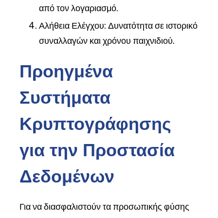
από τον λογαριασμό.
Αλήθεια Ελέγχου: Δυνατότητα σε ιστορικό
συναλλαγών και χρόνου παιχνιδιού.
Προηγμένα
Συστήματα
Κρυπτογράφησης
για την Προστασία
Δεδομένων
Για να διασφαλιστούν τα προσωπικής φύσης