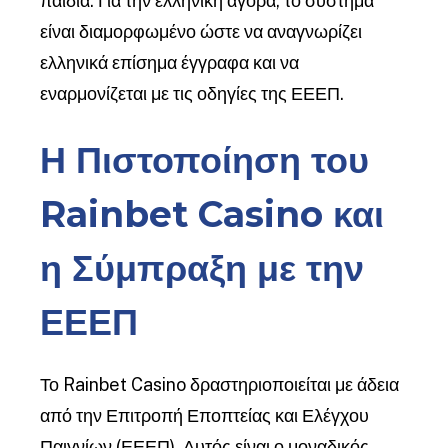
παιδιά. Για την ελληνική αγορά, το σύστημα
είναι διαμορφωμένο ώστε να αναγνωρίζει
ελληνικά επίσημα έγγραφα και να
εναρμονίζεται με τις οδηγίες της ΕΕΕΠ.
Η Πιστοποίηση του
Rainbet Casino και
η Σύμπραξη με την
ΕΕΕΠ
Το Rainbet Casino δραστηριοποιείται με άδεια
από την Επιτροπή Εποπτείας και Ελέγχου
Παιγνίων (ΕΕΕΠ). Αυτός είναι ο μοναδικός