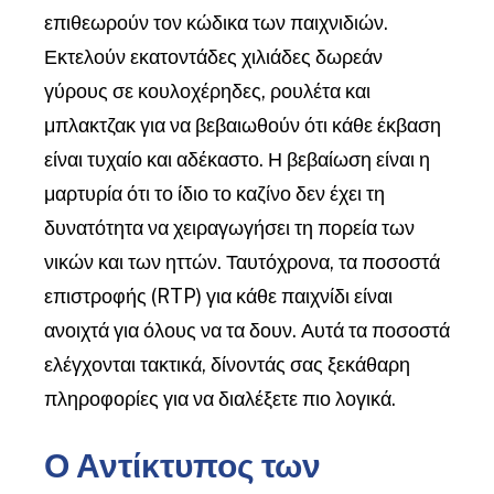
επιθεωρούν τον κώδικα των παιχνιδιών.
Εκτελούν εκατοντάδες χιλιάδες δωρεάν
γύρους σε κουλοχέρηδες, ρουλέτα και
μπλακτζακ για να βεβαιωθούν ότι κάθε έκβαση
είναι τυχαίο και αδέκαστο. Η βεβαίωση είναι η
μαρτυρία ότι το ίδιο το καζίνο δεν έχει τη
δυνατότητα να χειραγωγήσει τη πορεία των
νικών και των ηττών. Ταυτόχρονα, τα ποσοστά
επιστροφής (RTP) για κάθε παιχνίδι είναι
ανοιχτά για όλους να τα δουν. Αυτά τα ποσοστά
ελέγχονται τακτικά, δίνοντάς σας ξεκάθαρη
πληροφορίες για να διαλέξετε πιο λογικά.
Ο Αντίκτυπος των