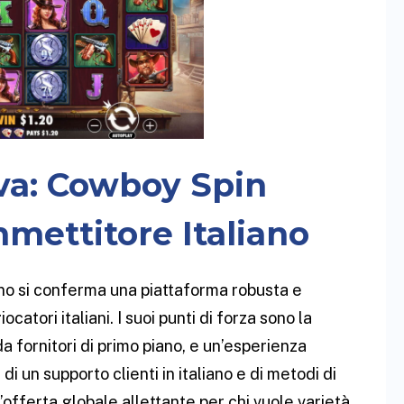
va: Cowboy Spin
mmettitore Italiano
ino si conferma una piattaforma robusta e
atori italiani. I suoi punti di forza sono la
da fornitori di primo piano, e un’esperienza
i un supporto clienti in italiano e di metodi di
’offerta globale allettante per chi vuole varietà