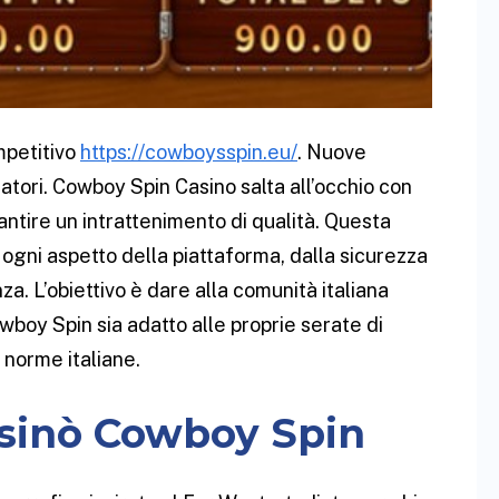
ompetitivo
https://cowboysspin.eu/
. Nuove
atori. Cowboy Spin Casino salta all’occhio con
ntire un intrattenimento di qualità. Questa
ogni aspetto della piattaforma, dalla sicurezza
nza. L’obiettivo è dare alla comunità italiana
owboy Spin sia adatto alle proprie serate di
 norme italiane.
sinò Cowboy Spin