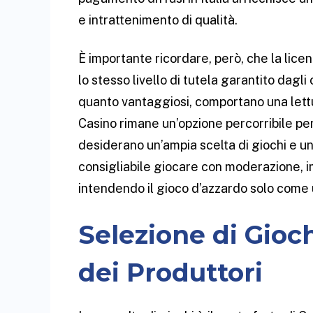
e intrattenimento di qualità.
È importante ricordare, però, che la lice
lo stesso livello di tutela garantito dagl
quanto vantaggiosi, comportano una lett
Casino rimane un’opzione percorribile per i
desiderano un’ampia scelta di giochi e u
consigliabile giocare con moderazione, i
intendendo il gioco d’azzardo solo come 
Selezione di Gioch
dei Produttori