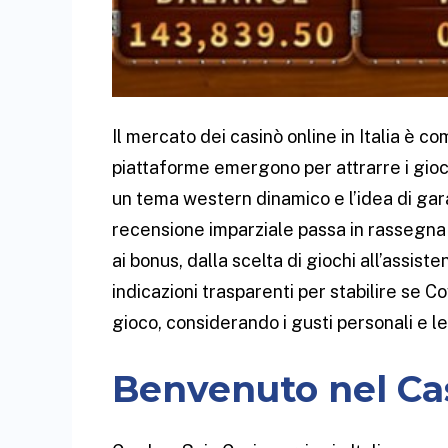
Il mercato dei casinò online in Italia è c
piattaforme emergono per attrarre i gioc
un tema western dinamico e l’idea di gara
recensione imparziale passa in rassegna 
ai bonus, dalla scelta di giochi all’assiste
indicazioni trasparenti per stabilire se C
gioco, considerando i gusti personali e le
Benvenuto nel Ca