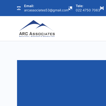
Email:
Tele:
arcassociates53@gmail.com
022 4750 7063
Home
Uncategorized
Recensione di Parti Indi
Italiana
Uncategorized
Recensione di Par