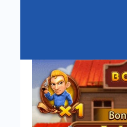
Cowboy Spin Casin
Gioco Italiana
By
Arc Assosiates
May 27, 2026
Write a Comm