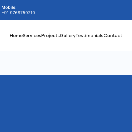
Mobile:
+91 9768750210
Home
Services
Projects
Gallery
Testimonials
Contact
pendenti su Cowboy Spin Casino per la Cerchia di Gioco
ti Indipendenti su