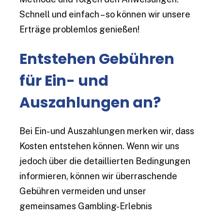
Schnell und einfach – so können wir unsere
Erträge problemlos genießen!
Entstehen Gebühren
für Ein- und
Auszahlungen an?
Bei Ein- und Auszahlungen merken wir, dass
Kosten entstehen können. Wenn wir uns
jedoch über die detaillierten Bedingungen
informieren, können wir überraschende
Gebühren vermeiden und unser
gemeinsames Gambling-Erlebnis