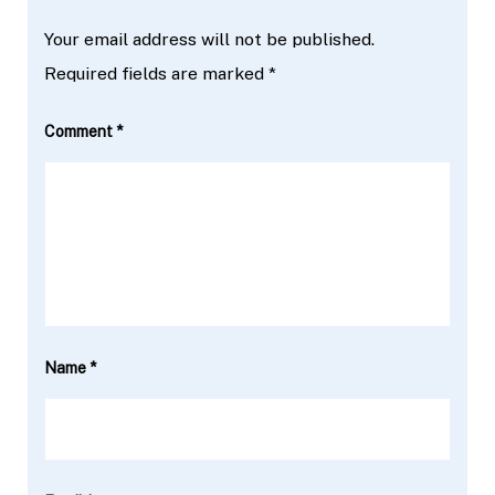
Your email address will not be published.
Required fields are marked
*
Comment
*
Name
*