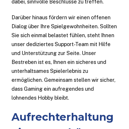
dabei, sinnvolle Beschlüsse zu treffen.
Darüber hinaus fördern wir einen offenen
Dialog über Ihre Spielgewohnheiten. Sollten
Sie sich einmal belastet fühlen, steht Ihnen
unser dediziertes Support-Team mit Hilfe
und Unterstützung zur Seite. Unser
Bestreben ist es, Ihnen ein sicheres und
unterhaltsames Spielerlebnis zu
ermöglichen. Gemeinsam stellen wir sicher,
dass Gaming ein aufregendes und
lohnendes Hobby bleibt.
Aufrechterhaltung