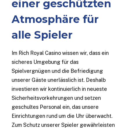
einer geschützten
Atmosphäre für
alle Spieler
Im Rich Royal Casino wissen wir, dass ein
sicheres Umgebung für das
Spielvergnügen und die Befriedigung
unserer Gäste unerlässlich ist. Deshalb
investieren wir kontinuierlich in neueste
Sicherheitsvorkehrungen und setzen
geschultes Personal ein, das unsere
Einrichtungen rund um die Uhr überwacht.
Zum Schutz unserer Spieler gewährleisten