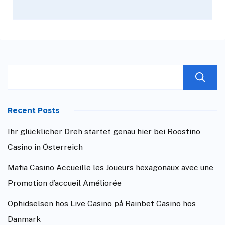
Recent Posts
Ihr glücklicher Dreh startet genau hier bei Roostino
Casino in Österreich
Mafia Casino Accueille les Joueurs hexagonaux avec une
Promotion d’accueil Améliorée
Ophidselsen hos Live Casino på Rainbet Casino hos
Danmark