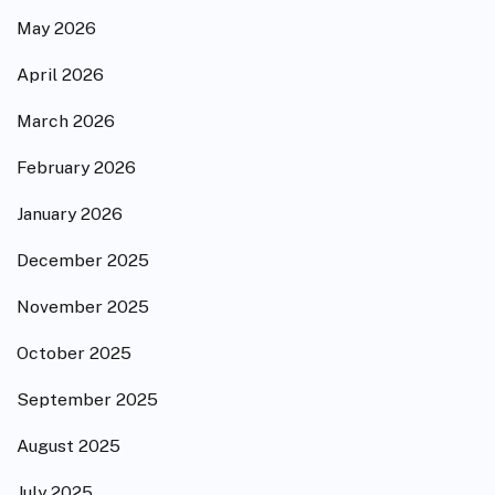
May 2026
April 2026
March 2026
February 2026
January 2026
December 2025
November 2025
October 2025
September 2025
August 2025
July 2025