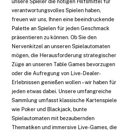
unsere Spieler die nötigen Hilfsmittel für
verantwortungsvolles Spielen haben,
freuen wir uns, Ihnen eine beeindruckende
Palette an Spielen für jeden Geschmack
präsentieren zu können. Ob Sie den
Nervenkitzel an unseren Spielautomaten
mögen, die Herausforderung strategischer
Züge an unseren Table Games bevorzugen
oder die Aufregung von Live-Dealer-
Erlebnissen genießen wollen – wir haben für
jeden etwas dabei. Unsere umfangreiche
Sammlung umfasst klassische Kartenspiele
wie Poker und Blackjack, bunte
Spielautomaten mit bezaubernden
Thematiken und immersive Live-Games, die