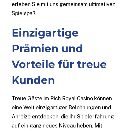
erleben Sie mit uns gemeinsam ultimativen
Spielspaß!
Einzigartige
Prämien und
Vorteile für treue
Kunden
Treue Gäste im Rich Royal Casino können
eine Welt einzigartiger Belohnungen und
Anreize entdecken, die ihr Spielerfahrung
auf ein ganz neues Niveau heben. Mit