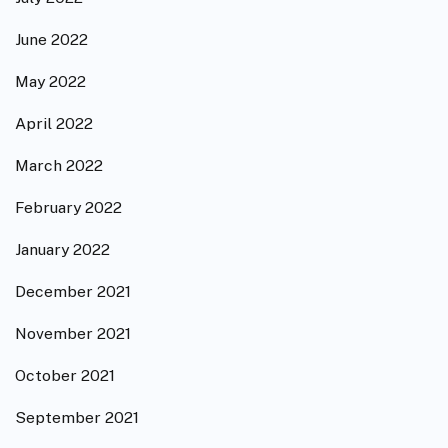
June 2022
May 2022
April 2022
March 2022
February 2022
January 2022
December 2021
November 2021
October 2021
September 2021