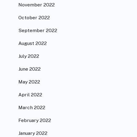
November 2022
October 2022
September 2022
August 2022
July 2022
June 2022
May 2022
April 2022
March 2022
February 2022
January 2022