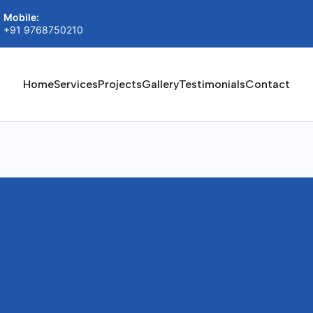
Mobile:
+91 9768750210
Home
Services
Projects
Gallery
Testimonials
Contact
í ke Hraní Roztoč a vyhraj Ihned v ČR
 Vybízí ke Hraní