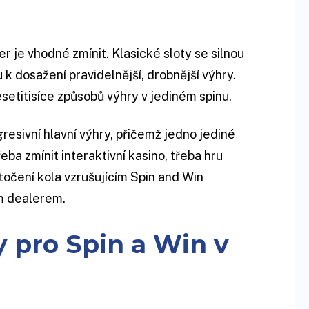
r je vhodné zmínit. Klasické sloty se silnou
 k dosažení pravidelnější, drobnější výhry.
setitisíce způsobů výhry v jediném spinu.
resivní hlavní výhry, přičemž jedno jediné
eba zmínit interaktivní kasino, třeba hru
točení kola vzrušujícím Spin and Win
m dealerem.
 pro Spin a Win v