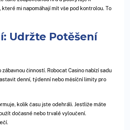
y, které mi napomáhají mít vše pod kontrolou. To
: Udržte Potěšení
alo zábavnou činností. Robocat Casino nabízí sadu
stavit denní, týdenní nebo měsíční limity pro
ormuje, kolik času jste odehráli. Jestliže máte
použít dočasné nebo trvalé vyloučení.
ečí.