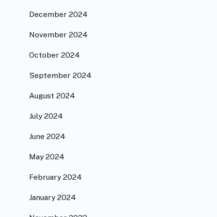
December 2024
November 2024
October 2024
September 2024
August 2024
July 2024
June 2024
May 2024
February 2024
January 2024