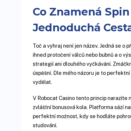
Co Znamená Spin
Jednoduchá Cesta
Toč a vyhraj není jen název. Jedná se o pří
ihned protočení válců nebo bubnů a o výsl
strategií ani dlouhého vyčkávání. Zmáčknet
úspěšní. Dle mého názoru je to perfektní
vydělat.
V Robocat Casino tento princip narazíte n
zvláštní bonusová kola. Platforma sází na 
perfektní možnost, kdy se hodláte pohr
studování.