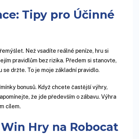
ce: Tipy pro Účinné
řemýšlet. Než vsadíte reálné peníze, hru si
jím pravidlům bez rizika. Předem si stanovte,
u se držte. To je moje základní pravidlo.
dmínky bonusů. Když chcete častější výhry,
zapomínejte, že jde především o zábavu. Výhra
ým cílem.
d Win Hry na Robocat