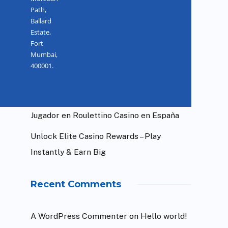
Path,
Mafia Casino Accueille les Joueurs
Ballard
hexagonaux avec une Promotion d’accueil
Estate,
Améliorée
Fort
Mumbai,
Ophidselsen hos Live Casino på Rainbet
400001.
Casino hos Danmark
Todo Juego, Cualquier Victoria, Todo
Jugador en Roulettino Casino en España
Unlock Elite Casino Rewards – Play
Instantly & Earn Big
Recent Comments
A WordPress Commenter
on
Hello world!