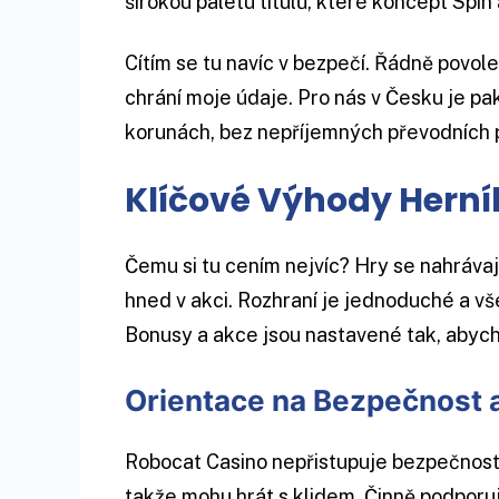
širokou paletu titulů, které koncept Spin
Cítím se tu navíc v bezpečí. Řádně povol
chrání moje údaje. Pro nás v Česku je pa
korunách, bez nepříjemných převodních 
Klíčové Výhody Herní
Čemu si tu cením nejvíc? Hry se nahráva
hned v akci. Rozhraní je jednoduché a vš
Bonusy a akce jsou nastavené tak, abych 
Orientace na Bezpečnost
Robocat Casino nepřistupuje bezpečnost 
takže mohu hrát s klidem. Činně podporu