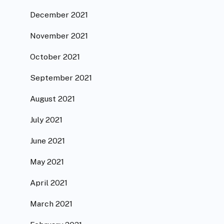
December 2021
November 2021
October 2021
September 2021
August 2021
July 2021
June 2021
May 2021
April 2021
March 2021