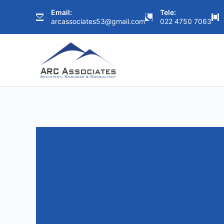
Email:
Tele:
arcassociates53@gmail.com
022 4750 7063
Home
Uncategorized
Robocat Herna Vás Vybíz
Uncategorized
Robocat Herna Vás