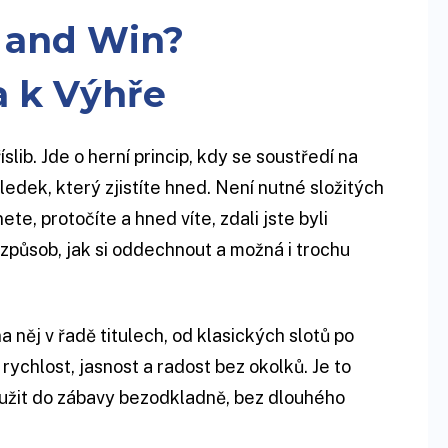
 and Win?
 k Výhře
slib. Jde o herní princip, kdy se soustředí na
edek, který zjistíte hned. Není nutné složitých
e, protočíte a hned víte, zdali jste byli
 způsob, jak si oddechnout a možná i trochu
a něj v řadě titulech, od klasických slotů po
rychlost, jasnost a radost bez okolků. Je to
oužit do zábavy bezodkladně, bez dlouhého