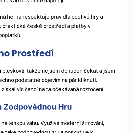
 and Win dokonale naplňují.
ená herna respektuje pravidla poctivé hry a
k praktické české prostředí a platby v
poplatků.
ho Prostředí
jí bleskově, takže nejsem donucen čekat a jsem
echno podstatné objevím na pár kliknutí.
získal víc šancí na ta očekávaná roztočení.
 a Zodpovědnou Hru
na lehkou váhu. Využívá moderní šifrování,
je také zodpovědnou hru a poskytuje k