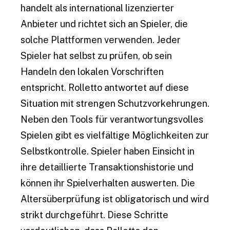
handelt als international lizenzierter
Anbieter und richtet sich an Spieler, die
solche Plattformen verwenden. Jeder
Spieler hat selbst zu prüfen, ob sein
Handeln den lokalen Vorschriften
entspricht. Rolletto antwortet auf diese
Situation mit strengen Schutzvorkehrungen.
Neben den Tools für verantwortungsvolles
Spielen gibt es vielfältige Möglichkeiten zur
Selbstkontrolle. Spieler haben Einsicht in
ihre detaillierte Transaktionshistorie und
können ihr Spielverhalten auswerten. Die
Altersüberprüfung ist obligatorisch und wird
strikt durchgeführt. Diese Schritte