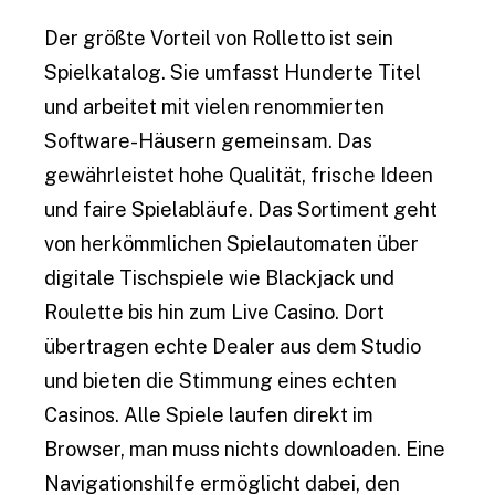
Der größte Vorteil von Rolletto ist sein
Spielkatalog. Sie umfasst Hunderte Titel
und arbeitet mit vielen renommierten
Software-Häusern gemeinsam. Das
gewährleistet hohe Qualität, frische Ideen
und faire Spielabläufe. Das Sortiment geht
von herkömmlichen Spielautomaten über
digitale Tischspiele wie Blackjack und
Roulette bis hin zum Live Casino. Dort
übertragen echte Dealer aus dem Studio
und bieten die Stimmung eines echten
Casinos. Alle Spiele laufen direkt im
Browser, man muss nichts downloaden. Eine
Navigationshilfe ermöglicht dabei, den