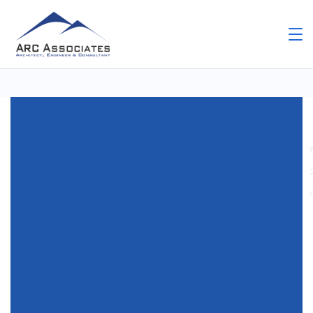
Home
Uncategorized
Rolletto Casino – Zocken und
große Gewinne in Österreichs Glücksspielszene
Uncategorized
Rolletto Casino – Zocken
und große Gewinne in
Österreichs
Glücksspielszene