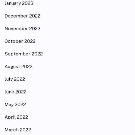
January 2023
December 2022
November 2022
October 2022
September 2022
August 2022
July 2022
June 2022
May 2022
April 2022
March 2022