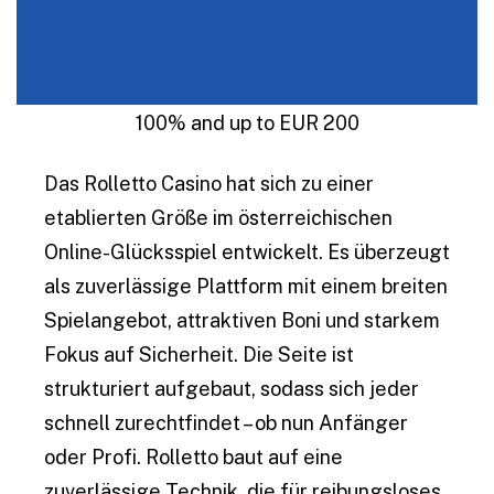
By
Arc Assosiates
May 28, 2026
Write a Comment
Das Rolletto Casino hat sich zu einer
etablierten Größe im österreichischen
Online-Glücksspiel entwickelt. Es überzeugt
als zuverlässige Plattform mit einem breiten
Spielangebot, attraktiven Boni und starkem
Fokus auf Sicherheit. Die Seite ist
strukturiert aufgebaut, sodass sich jeder
schnell zurechtfindet – ob nun Anfänger
oder Profi. Rolletto baut auf eine
zuverlässige Technik, die für reibungsloses