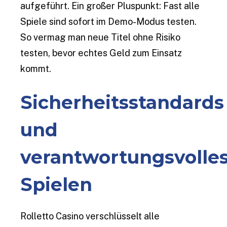
aufgeführt. Ein großer Pluspunkt: Fast alle
Spiele sind sofort im Demo-Modus testen.
So vermag man neue Titel ohne Risiko
testen, bevor echtes Geld zum Einsatz
kommt.
Sicherheitsstandards
und
verantwortungsvolle
Spielen
Rolletto Casino verschlüsselt alle