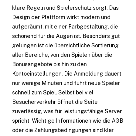
klare Regeln und Spielerschutz sorgt. Das
Design der Plattform wirkt modern und
aufgeräumt, mit einer Farbgestaltung, die
schonend für die Augen ist. Besonders gut
gelungen ist die übersichtliche Sortierung
aller Bereiche, von den Spielen über die
Bonusangebote bis hin zu den
Kontoeinstellungen. Die Anmeldung dauert
nur wenige Minuten und führt neue Spieler
schnell zum Spiel. Selbst bei viel
Besucherverkehr öffnet die Seite
zuverlässig, was für leistungsfähige Server
spricht. Wichtige Informationen wie die AGB
oder die Zahlungsbedingungen sind klar