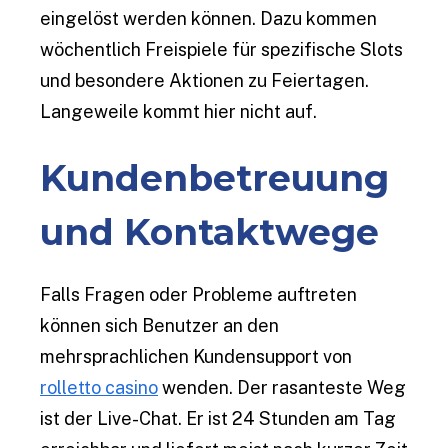
eingelöst werden können. Dazu kommen
wöchentlich Freispiele für spezifische Slots
und besondere Aktionen zu Feiertagen.
Langeweile kommt hier nicht auf.
Kundenbetreuung
und Kontaktwege
Falls Fragen oder Probleme auftreten
können sich Benutzer an den
mehrsprachlichen Kundensupport von
rolletto casino
wenden. Der rasanteste Weg
ist der Live-Chat. Er ist 24 Stunden am Tag