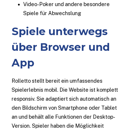
Video-Poker und andere besondere
Spiele für Abwechslung
Spiele unterwegs
über Browser und
App
Rolletto stellt bereit ein umfassendes
Spielerlebnis mobil. Die Website ist komplett
responsiv. Sie adaptiert sich automatisch an
den Bildschirm von Smartphone oder Tablet
an und behält alle Funktionen der Desktop-
Version. Spieler haben die Möglichkeit