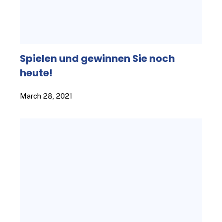
Spielen und gewinnen Sie noch
heute!
March 28, 2021