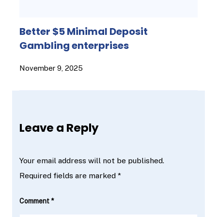
Better $5 Minimal Deposit
Gambling enterprises
November 9, 2025
Leave a Reply
Your email address will not be published.
Required fields are marked
*
Comment
*