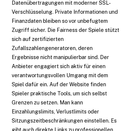
Datenübertragungen mit moderner SSL-
Verschlüsselung. Private Informationen und
Finanzdaten bleiben so vor unbefugtem
Zugriff sicher. Die Fairness der Spiele stützt
sich auf zertifizierten
Zufallszahlengeneratoren, deren
Ergebnisse nicht manipulierbar sind. Der
Anbieter engagiert sich aktiv für einen
verantwortungsvollen Umgang mit dem
Spiel dafür ein. Auf der Website finden
Spieler praktische Tools, um sich selbst
Grenzen zu setzen. Man kann
Einzahlungslimits, Verlustlimits oder
Sitzungszeitbeschränkungen einstellen. Es
gibt auch direkte Links zu professionellen