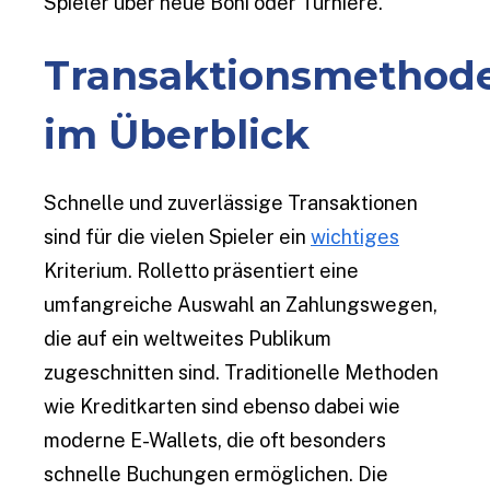
Spieler über neue Boni oder Turniere.
Transaktionsmethod
im Überblick
Schnelle und zuverlässige Transaktionen
sind für die vielen Spieler ein
wichtiges
Kriterium. Rolletto präsentiert eine
umfangreiche Auswahl an Zahlungswegen,
die auf ein weltweites Publikum
zugeschnitten sind. Traditionelle Methoden
wie Kreditkarten sind ebenso dabei wie
moderne E-Wallets, die oft besonders
schnelle Buchungen ermöglichen. Die