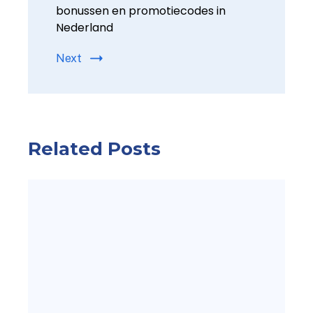
bonussen en promotiecodes in
Nederland
Next
Related Posts