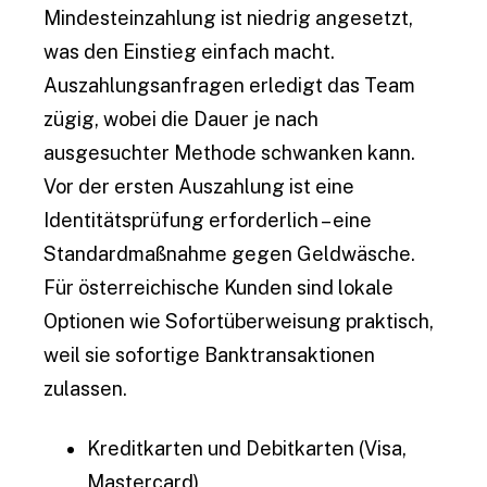
Mindesteinzahlung ist niedrig angesetzt,
was den Einstieg einfach macht.
Auszahlungsanfragen erledigt das Team
zügig, wobei die Dauer je nach
ausgesuchter Methode schwanken kann.
Vor der ersten Auszahlung ist eine
Identitätsprüfung erforderlich – eine
Standardmaßnahme gegen Geldwäsche.
Für österreichische Kunden sind lokale
Optionen wie Sofortüberweisung praktisch,
weil sie sofortige Banktransaktionen
zulassen.
Kreditkarten und Debitkarten (Visa,
Mastercard)