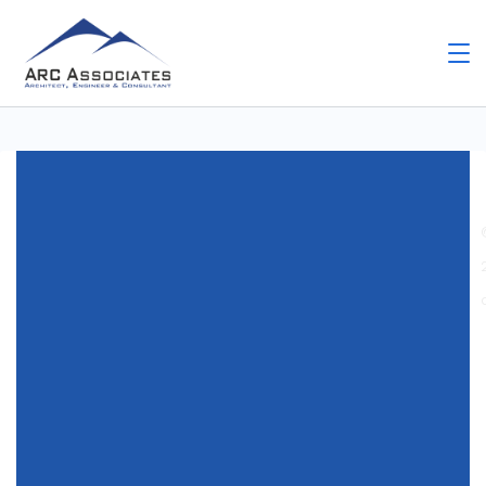
Home
Uncategorized
Schnellspiel starten
Spinmama Casino App Deutschland
Uncategorized
Schnellspiel starten
Spinmama Casino App
Deutschland
By
Arc Assosiates
May 27, 2026
Write a Comment