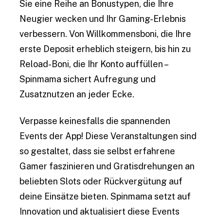
Sie eine Reihe an Bonustypen, die Ihre
Neugier wecken und Ihr Gaming-Erlebnis
verbessern. Von Willkommensboni, die Ihre
erste Deposit erheblich steigern, bis hin zu
Reload-Boni, die Ihr Konto auffüllen –
Spinmama sichert Aufregung und
Zusatznutzen an jeder Ecke.
Verpasse keinesfalls die spannenden
Events der App! Diese Veranstaltungen sind
so gestaltet, dass sie selbst erfahrene
Gamer faszinieren und Gratisdrehungen an
beliebten Slots oder Rückvergütung auf
deine Einsätze bieten. Spinmama setzt auf
Innovation und aktualisiert diese Events