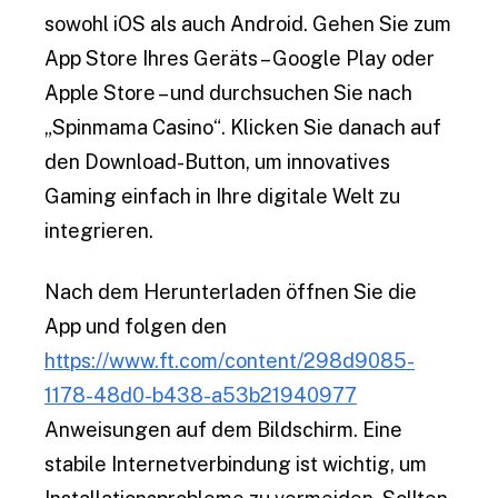
sowohl iOS als auch Android. Gehen Sie zum
App Store Ihres Geräts – Google Play oder
Apple Store – und durchsuchen Sie nach
„Spinmama Casino“. Klicken Sie danach auf
den Download-Button, um innovatives
Gaming einfach in Ihre digitale Welt zu
integrieren.
Nach dem Herunterladen öffnen Sie die
App und folgen den
https://www.ft.com/content/298d9085-
1178-48d0-b438-a53b21940977
Anweisungen auf dem Bildschirm. Eine
stabile Internetverbindung ist wichtig, um