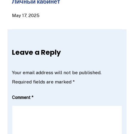
Личный кабинет
May 17, 2025
Leave a Reply
Your email address will not be published.
Required fields are marked
*
Comment
*