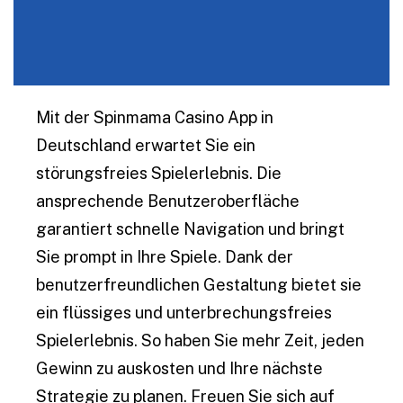
Mit der Spinmama Casino App in
Deutschland erwartet Sie ein
störungsfreies Spielerlebnis. Die
ansprechende Benutzeroberfläche
garantiert schnelle Navigation und bringt
Sie prompt in Ihre Spiele. Dank der
benutzerfreundlichen Gestaltung bietet sie
ein flüssiges und unterbrechungsfreies
Spielerlebnis. So haben Sie mehr Zeit, jeden
Gewinn zu auskosten und Ihre nächste
Strategie zu planen. Freuen Sie sich auf