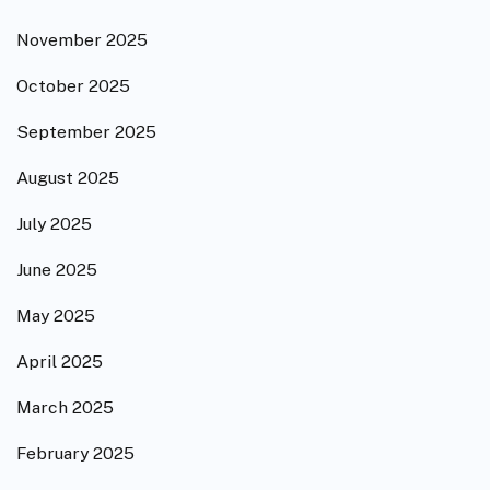
November 2025
October 2025
September 2025
August 2025
July 2025
June 2025
May 2025
April 2025
March 2025
February 2025