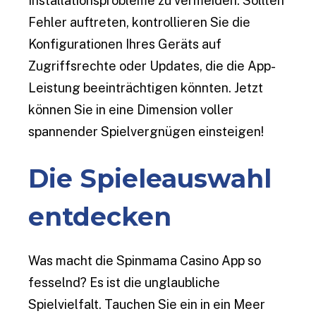
Installationsprobleme zu vermeiden. Sollten
Fehler auftreten, kontrollieren Sie die
Konfigurationen Ihres Geräts auf
Zugriffsrechte oder Updates, die die App-
Leistung beeinträchtigen könnten. Jetzt
können Sie in eine Dimension voller
spannender Spielvergnügen einsteigen!
Die Spieleauswahl
entdecken
Was macht die Spinmama Casino App so
fesselnd? Es ist die unglaubliche
Spielvielfalt. Tauchen Sie ein in ein Meer