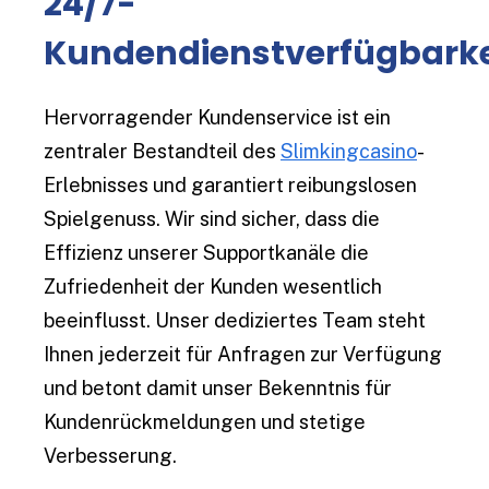
24/7-
Kundendienstverfügbarke
Hervorragender Kundenservice ist ein
zentraler Bestandteil des
Slimkingcasino
-
Erlebnisses und garantiert reibungslosen
Spielgenuss. Wir sind sicher, dass die
Effizienz unserer Supportkanäle die
Zufriedenheit der Kunden wesentlich
beeinflusst. Unser dediziertes Team steht
Ihnen jederzeit für Anfragen zur Verfügung
und betont damit unser Bekenntnis für
Kundenrückmeldungen und stetige
Verbesserung.