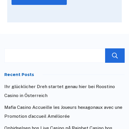
Recent Posts
Ihr glücklicher Dreh startet genau hier bei Roostino
Casino in Österreich
Mafia Casino Accueille les Joueurs hexagonaux avec une
Promotion d’accueil Améliorée
Ophidselsen hos Live Casino på Rainbet Casino hos