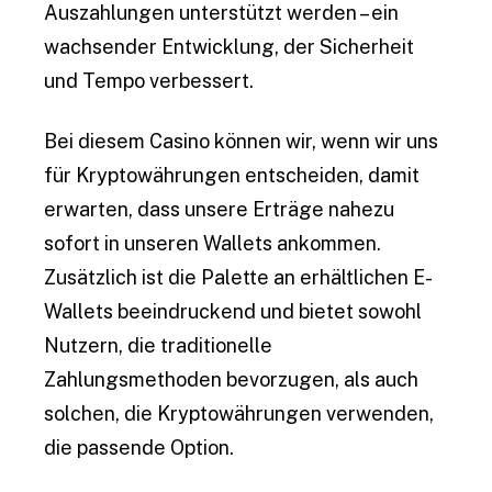
Auszahlungen unterstützt werden – ein
wachsender Entwicklung, der Sicherheit
und Tempo verbessert.
Bei diesem Casino können wir, wenn wir uns
für Kryptowährungen entscheiden, damit
erwarten, dass unsere Erträge nahezu
sofort in unseren Wallets ankommen.
Zusätzlich ist die Palette an erhältlichen E-
Wallets beeindruckend und bietet sowohl
Nutzern, die traditionelle
Zahlungsmethoden bevorzugen, als auch
solchen, die Kryptowährungen verwenden,
die passende Option.