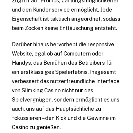
Zugriff auf Promos, Zahlungsmöglichkeiten
und den Kundenservice ermöglicht. Jede
Eigenschaft ist taktisch angeordnet, sodass
beim Zocken keine Enttäuschung entsteht.
Darüber hinaus hervorhebt die responsive
Website, egal ob auf Computern oder
Handys, das Bemühen des Betreibers für
ein erstklassiges Spielerlebnis. Insgesamt
verbessert das nutzerfreundliche Interface
von Slimking Casino nicht nur das
Spielvergnügen, sondern ermöglicht es uns
auch, uns auf das Hauptsächliche zu
fokussieren – den Kick und die Gewinne im
Casino zu genießen.