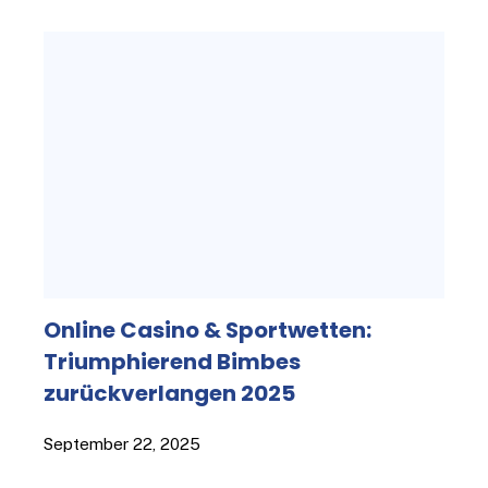
Online Casino & Sportwetten:
Triumphierend Bimbes
zurückverlangen 2025
September 22, 2025