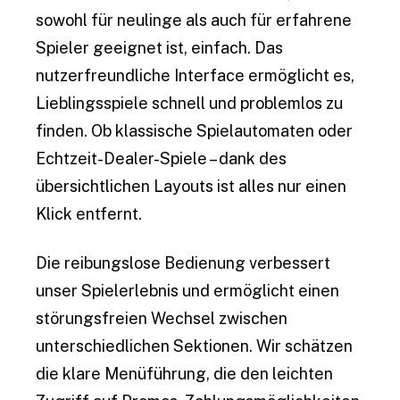
sowohl für neulinge als auch für erfahrene
Spieler geeignet ist, einfach. Das
nutzerfreundliche Interface ermöglicht es,
Lieblingsspiele schnell und problemlos zu
finden. Ob klassische Spielautomaten oder
Echtzeit-Dealer-Spiele – dank des
übersichtlichen Layouts ist alles nur einen
Klick entfernt.
Die reibungslose Bedienung verbessert
unser Spielerlebnis und ermöglicht einen
störungsfreien Wechsel zwischen
unterschiedlichen Sektionen. Wir schätzen
die klare Menüführung, die den leichten