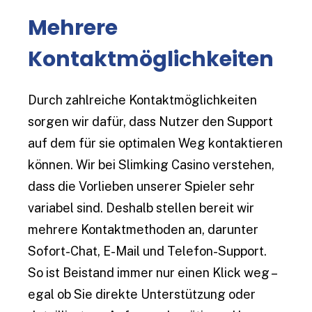
Mehrere
Kontaktmöglichkeiten
Durch zahlreiche Kontaktmöglichkeiten
sorgen wir dafür, dass Nutzer den Support
auf dem für sie optimalen Weg kontaktieren
können. Wir bei Slimking Casino verstehen,
dass die Vorlieben unserer Spieler sehr
variabel sind. Deshalb stellen bereit wir
mehrere Kontaktmethoden an, darunter
Sofort-Chat, E-Mail und Telefon-Support.
So ist Beistand immer nur einen Klick weg –
egal ob Sie direkte Unterstützung oder