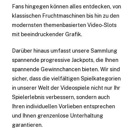
Fans hingegen können alles entdecken, von
klassischen Fruchtmaschinen bis hin zu den
modernsten themenbasierten Video-Slots
mit beeindruckender Grafik.
Darüber hinaus umfasst unsere Sammlung
spannende progressive Jackpots, die Ihnen
spannende Gewinnchancen bieten. Wir sind
sicher, dass die vielfältigen Spielkategorien
in unserer Welt der Videospiele nicht nur Ihr
Spielerlebnis verbessern, sondern auch
Ihren individuellen Vorlieben entsprechen
und Ihnen grenzenlose Unterhaltung
garantieren.