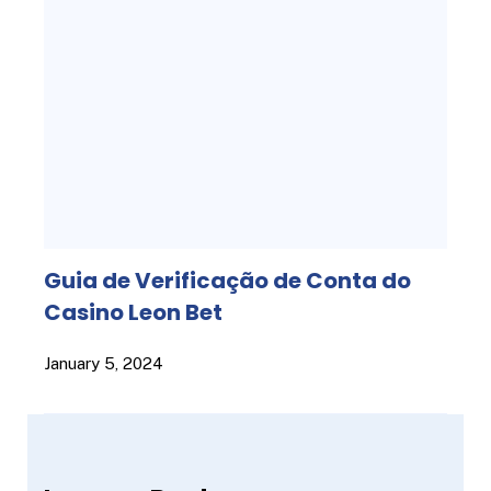
Guia de Verificação de Conta do
Casino Leon Bet
January 5, 2024