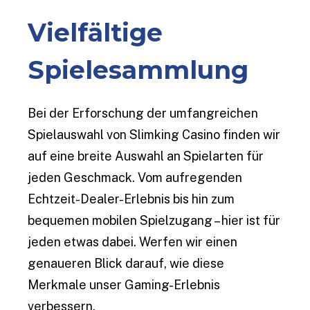
Vielfältige
Spielesammlung
Bei der Erforschung der umfangreichen
Spielauswahl von Slimking Casino finden wir
auf eine breite Auswahl an Spielarten für
jeden Geschmack. Vom aufregenden
Echtzeit-Dealer-Erlebnis bis hin zum
bequemen mobilen Spielzugang – hier ist für
jeden etwas dabei. Werfen wir einen
genaueren Blick darauf, wie diese
Merkmale unser Gaming-Erlebnis
verbessern.