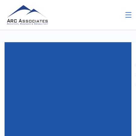
Home
Uncategorized
Slimking Casino bietet
Sofortauszahlungen und unbegrenzte Prämien in der
Schweiz
Uncategorized
Slimking Casino bietet
Sofortauszahlungen und
unbegrenzte Prämien in der
Schweiz