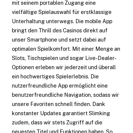
mit seinem portablen Zugang eine
vielfältige Spielauswahl für erstklassige
Unterhaltung unterwegs. Die mobile App
bringt den Thrill des Casinos direkt auf
unser Smartphone und setzt dabei auf
optimalen Spielkomfort. Mit einer Menge an
Slots, Tischspielen und sogar Live-Dealer-
Optionen erleben wir jederzeit und überall
ein hochwertiges Spielerlebnis. Die
nutzerfreundliche App ermöglicht eine
benutzerfreundliche Navigation, sodass wir
unsere Favoriten schnell finden. Dank
konstanter Updates garantiert Slimking
zudem, dass wir stets Zugriff auf die
neuesten Titel und Funktionen haben. So