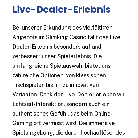
Live-Dealer-Erlebnis
Bei unserer Erkundung des vielfältigen
Angebots im Slimking Casino fällt das Live-
Dealer-Erlebnis besonders auf und
verbessert unser Spielerlebnis. Die
umfangreiche Spielauswahl bietet uns
zahlreiche Optionen, von klassischen
Tischspielen bis hin zu innovativen
Varianten. Dank der Live-Dealer erleben wir
Echtzeit-Interaktion, sondern auch ein
authentisches Gefühl, das beim Online-
Gaming oft vermisst wird. Die immersive
Spielumgebung, die durch hochauflösendes