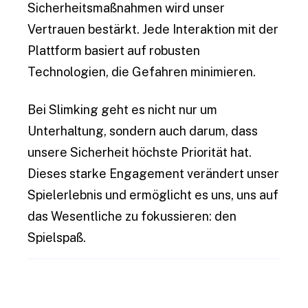
Sicherheitsmaßnahmen wird unser
Vertrauen bestärkt. Jede Interaktion mit der
Plattform basiert auf robusten
Technologien, die Gefahren minimieren.
Bei Slimking geht es nicht nur um
Unterhaltung, sondern auch darum, dass
unsere Sicherheit höchste Priorität hat.
Dieses starke Engagement verändert unser
Spielerlebnis und ermöglicht es uns, uns auf
das Wesentliche zu fokussieren: den
Spielspaß.