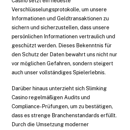
Casino setzt ein neueste
Verschlüsselungsprotokolle, um unsere
Informationen und Geldtransaktionen zu
sichern und sicherzustellen, dass unsere
persönlichen Informationen vertraulich und
geschützt werden. Dieses Bekenntnis für
den Schutz der Daten bewahrt uns nicht nur
vor möglichen Gefahren, sondern steigert
auch unser vollständiges Spielerlebnis.
Darüber hinaus unterzieht sich Slimking
Casino regelmäßigen Audits und
Compliance-Prüfungen, um zu bestätigen,
dass es strenge Branchenstandards erfüllt.
Durch die Umsetzung moderner