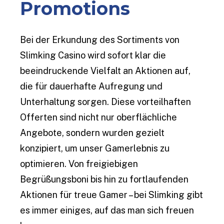
Promotions
Bei der Erkundung des Sortiments von
Slimking Casino wird sofort klar die
beeindruckende Vielfalt an Aktionen auf,
die für dauerhafte Aufregung und
Unterhaltung sorgen. Diese vorteilhaften
Offerten sind nicht nur oberflächliche
Angebote, sondern wurden gezielt
konzipiert, um unser Gamerlebnis zu
optimieren. Von freigiebigen
Begrüßungsboni bis hin zu fortlaufenden
Aktionen für treue Gamer – bei Slimking gibt
es immer einiges, auf das man sich freuen