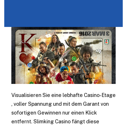
By
Arc Assosiates
April 8, 2026
Write a Comment
Visualisieren Sie eine lebhafte Casino-Etage
, voller Spannung und mit dem Garant von
sofortigen Gewinnen nur einen Klick
entfernt. Slimking Casino fängt diese