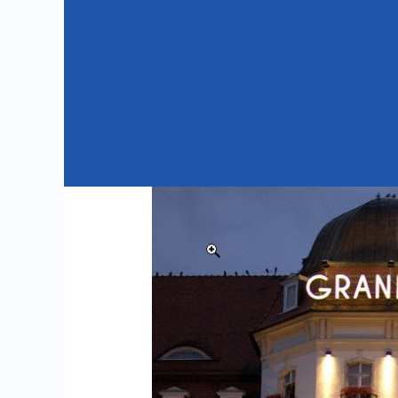
Kasyna Przez Inter
By
Arc Assosiates
June 2, 2025
Write a Comme