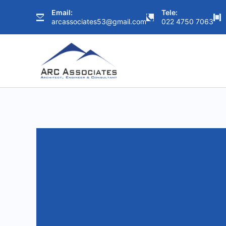
Email:
Tele:
arcassociates53@gmail.com
022 4750 7063
Home
Slottica Aplikacja Android 84
Slottica ᐉ
Pl
Slottica Aplikacja Android 84
Slottica ᐉ Logow