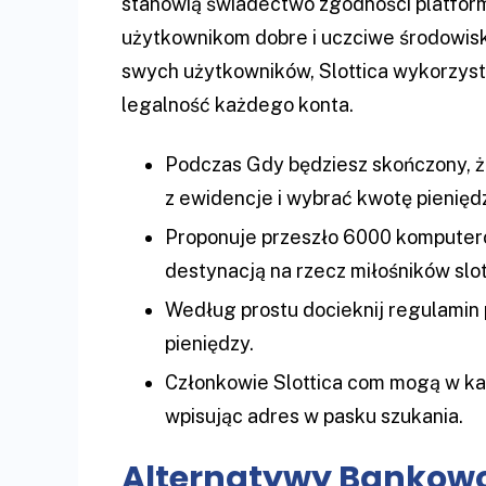
stanowią świadectwo zgodności platfor
użytkownikom dobre i uczciwe środowis
swych użytkowników, Slottica wykorzyst
legalność każdego konta.
Podczas Gdy będziesz skończony, 
z ewidencje i wybrać kwotę pieniędz
Proponuje przeszło 6000 komputeró
destynacją na rzecz miłośników slo
Według prostu docieknij regulamin
pieniędzy.
Członkowie Slottica com mogą w każ
wpisując adres w pasku szukania.
Alternatywy Bankowoś