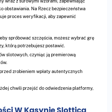
my wraz z surowymi wzorami, zapewniając
ko obstawiania. Na Rzecz bezpieczeństwa
uje proces weryfikacji, aby zapewnić
żeby spróbować szczęścia, możesz wybrać grę
y, którą potrzebujesz postawić.
w slotowych, czyniąc ją premierową
tów.
 przed zrobieniem wpłaty autentycznych
dej chwili przejść do odwiedzenia platformy,
ci W Kasynie Slottica