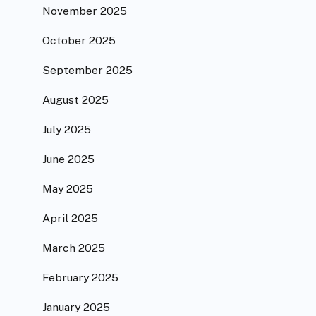
November 2025
October 2025
September 2025
August 2025
July 2025
June 2025
May 2025
April 2025
March 2025
February 2025
January 2025