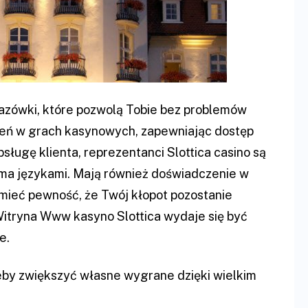
azówki, które pozwolą Tobie bez problemów
zeń w grach kasynowych, zapewniając dostęp
 obsługę klienta, reprezentanci Slottica casino są
oma językami. Mają również doświadczenie w
mieć pewność, że Twój kłopot pozostanie
Witryna Www kasyno Slottica wydaje się być
e.
by zwiększyć własne wygrane dzięki wielkim