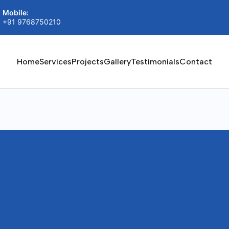
Mobile:
+91 9768750210
Home
Services
Projects
Gallery
Testimonials
Contact
 Logowanie Do Odwiedzenia Kasyna Przez Internet Slottica
anie Do Odwiedzenia