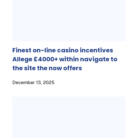
Finest on-line casino incentives
Allege £4000+ within navigate to
the site the now offers
December 13, 2025