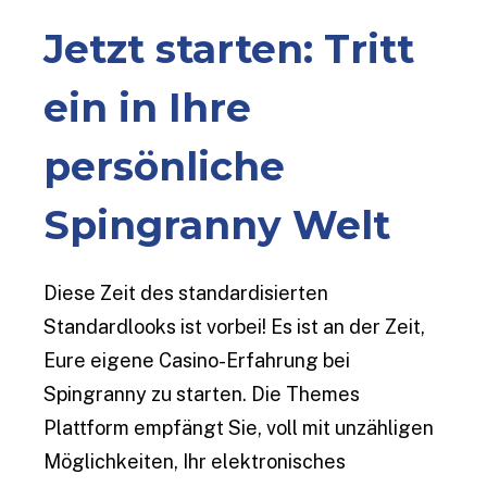
Jetzt starten: Tritt
ein in Ihre
persönliche
Spingranny Welt
Diese Zeit des standardisierten
Standardlooks ist vorbei! Es ist an der Zeit,
Eure eigene Casino-Erfahrung bei
Spingranny zu starten. Die Themes
Plattform empfängt Sie, voll mit unzähligen
Möglichkeiten, Ihr elektronisches