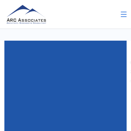
Home
Uncategorized
Gestalte Dein Erlebnis: Die
Spingranny Casino Themes Plattform für hiesige
Vorlieben
Uncategorized
Gestalte Dein Erlebnis: Die
Spingranny Casino Themes
Plattform für hiesige
Vorlieben