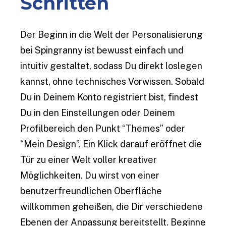
Schritten
Der Beginn in die Welt der Personalisierung
bei Spingranny ist bewusst einfach und
intuitiv gestaltet, sodass Du direkt loslegen
kannst, ohne technisches Vorwissen. Sobald
Du in Deinem Konto registriert bist, findest
Du in den Einstellungen oder Deinem
Profilbereich den Punkt “Themes” oder
“Mein Design”. Ein Klick darauf eröffnet die
Tür zu einer Welt voller kreativer
Möglichkeiten. Du wirst von einer
benutzerfreundlichen Oberfläche
willkommen geheißen, die Dir verschiedene
Ebenen der Anpassung bereitstellt. Beginne