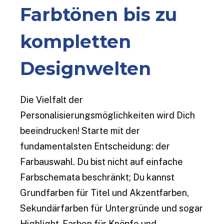
Farbtönen bis zu
kompletten
Designwelten
Die Vielfalt der
Personalisierungsmöglichkeiten wird Dich
beeindrucken! Starte mit der
fundamentalsten Entscheidung: der
Farbauswahl. Du bist nicht auf einfache
Farbschemata beschränkt; Du kannst
Grundfarben für Titel und Akzentfarben,
Sekundärfarben für Untergründe und sogar
Highlight-Farben für Knöpfe und