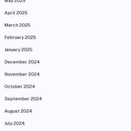
May 2025
April 2025
March 2025
February 2025
January 2025
December 2024
November 2024
October 2024
September 2024
August 2024
July 2024