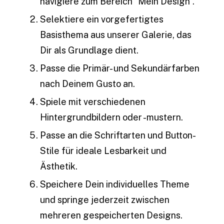
navigiere zum Bereich “Mein Design”.
Selektiere ein vorgefertigtes
Basisthema aus unserer Galerie, das
Dir als Grundlage dient.
Passe die Primär- und Sekundärfarben
nach Deinem Gusto an.
Spiele mit verschiedenen
Hintergrundbildern oder -mustern.
Passe an die Schriftarten und Button-
Stile für ideale Lesbarkeit und
Ästhetik.
Speichere Dein individuelles Theme
und springe jederzeit zwischen
mehreren gespeicherten Designs.