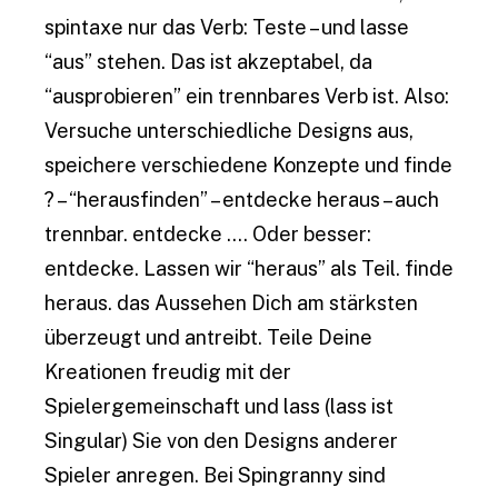
spintaxe nur das Verb: Teste – und lasse
“aus” stehen. Das ist akzeptabel, da
“ausprobieren” ein trennbares Verb ist. Also:
Versuche unterschiedliche Designs aus,
speichere verschiedene Konzepte und finde
? – “herausfinden” – entdecke heraus – auch
trennbar. entdecke …. Oder besser:
entdecke. Lassen wir “heraus” als Teil. finde
heraus. das Aussehen Dich am stärksten
überzeugt und antreibt. Teile Deine
Kreationen freudig mit der
Spielergemeinschaft und lass (lass ist
Singular) Sie von den Designs anderer
Spieler anregen. Bei Spingranny sind