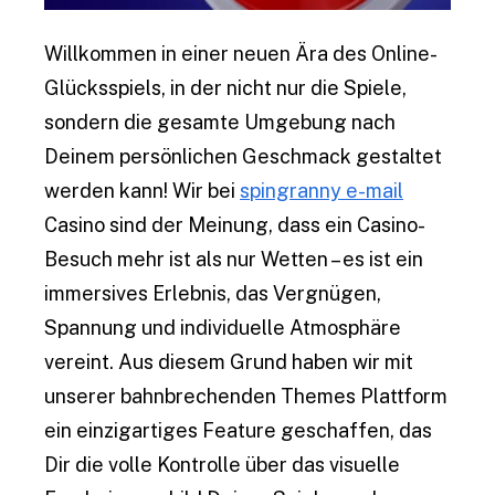
Willkommen in einer neuen Ära des Online-
Glücksspiels, in der nicht nur die Spiele,
sondern die gesamte Umgebung nach
Deinem persönlichen Geschmack gestaltet
werden kann! Wir bei
spingranny e-mail
Casino sind der Meinung, dass ein Casino-
Besuch mehr ist als nur Wetten – es ist ein
immersives Erlebnis, das Vergnügen,
Spannung und individuelle Atmosphäre
vereint. Aus diesem Grund haben wir mit
unserer bahnbrechenden Themes Plattform
ein einzigartiges Feature geschaffen, das
Dir die volle Kontrolle über das visuelle