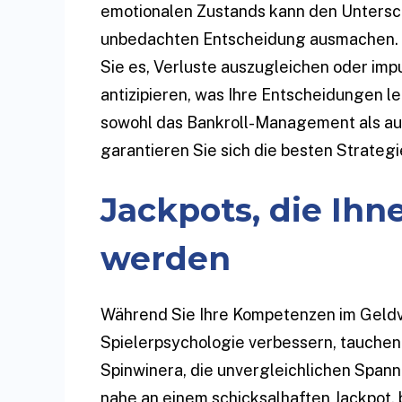
emotionalen Zustands kann den Untersch
unbedachten Entscheidung ausmachen. 
Sie es, Verluste auszugleichen oder impu
antizipieren, was Ihre Entscheidungen l
sowohl das Bankroll-Management als auc
garantieren Sie sich die besten Strategi
Jackpots, die Ih
werden
Während Sie Ihre Kompetenzen im Geldv
Spielerpsychologie verbessern, tauchen w
Spinwinera, die unvergleichlichen Spannu
nahe an einem schicksalhaften Jackpot,