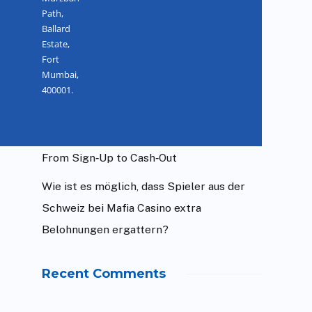
Améliorée
Path,
Ballard
Todo Juego, Cualquier Victoria, Todo
Estate,
Jugador en Roulettino Casino en España
Fort
Mumbai,
Unlock Elite Casino Rewards – Play
400001.
Instantly & Earn Big
How I Explored the Best Bitcoin Casino –
From Sign‑Up to Cash‑Out
Wie ist es möglich, dass Spieler aus der
Schweiz bei Mafia Casino extra
Belohnungen ergattern?
Recent Comments