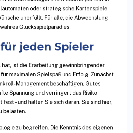
ielautomaten oder strategische Kartenspiele
Wünsche unerfüllt. Für alle, die Abwechslung
n wahres Glücksspielparadies.
für jeden Spieler
l hat, ist die Erarbeitung gewinnbringender
 für maximalen Spielspaß und Erfolg. Zunächst
ankroll-Management beschäftigen. Gutes
te Spannung und verringert das Risiko
est – und halten Sie sich daran. Sie sind hier,
u belasten.
hologie zu begreifen. Die Kenntnis des eigenen