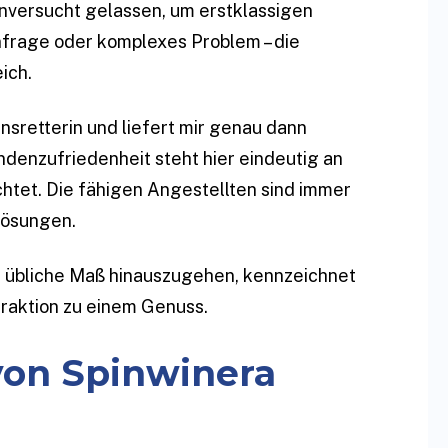
 unversucht gelassen, um erstklassigen
nfrage oder komplexes Problem – die
ich.
nsretterin und liefert mir genau dann
ndenzufriedenheit steht hier eindeutig an
chtet. Die fähigen Angestellten sind immer
Lösungen.
 übliche Maß hinauszugehen, kennzeichnet
eraktion zu einem Genuss.
von Spinwinera