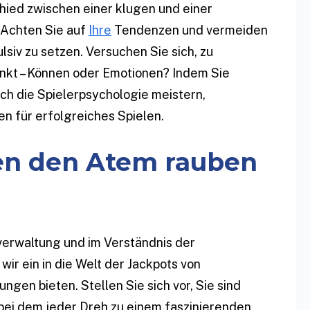
ied zwischen einer klugen und einer
Achten Sie auf
Ihre
Tendenzen und vermeiden
lsiv zu setzen. Versuchen Sie sich, zu
enkt – Können oder Emotionen? Indem Sie
h die Spielerpsychologie meistern,
en für erfolgreiches Spielen.
nen den Atem rauben
erwaltung und im Verständnis der
ir ein in die Welt der Jackpots von
ngen bieten. Stellen Sie sich vor, Sie sind
 bei dem jeder Dreh zu einem faszinierenden