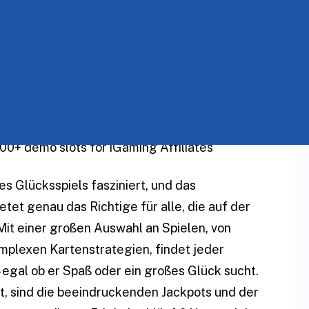
uthentische
tschland
ment
s Glücksspiels fasziniert, und das
etet genau das Richtige für alle, die auf der
Mit einer großen Auswahl an Spielen, von
mplexen Kartenstrategien, findet jeder
egal ob er Spaß oder ein großes Glück sucht.
t, sind die beeindruckenden Jackpots und der