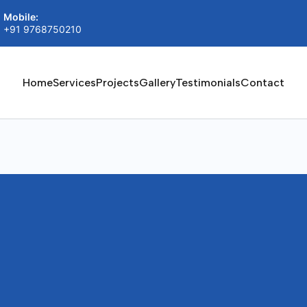
Mobile:
+91 9768750210
Home
Services
Projects
Gallery
Testimonials
Contact
re Spiele, wahre Gewinne, authentische Spannung in
 – Wahre Spiele,