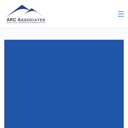
Home
Uncategorized
Testo Mix 300 : Un Cours
Complète sur Ce Stéroïde Anabolisant
Uncategorized
Testo Mix 300 : Un Cours
Complète sur Ce Stéroïde
Anabolisant
By
Arc Assosiates
November 24, 2025