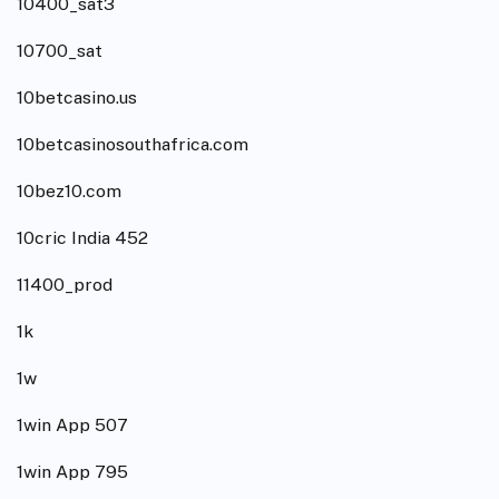
10400_sat3
10700_sat
10betcasino.us
10betcasinosouthafrica.com
10bez10.com
10cric India 452
11400_prod
1k
1w
1win App 507
1win App 795