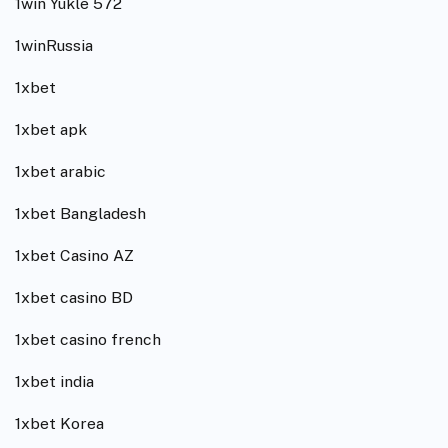
1win Yukle 572
1winRussia
1xbet
1xbet apk
1xbet arabic
1xbet Bangladesh
1xbet Casino AZ
1xbet casino BD
1xbet casino french
1xbet india
1xbet Korea