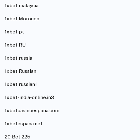
1xbet malaysia
1xbet Morocco
1xbet pt
1xbet RU
1xbet russia
1xbet Russian
1xbet russian1
1xbet-india-online.in3
1xbetcasinoespana.com
1xbetespana.net
20 Bet 225