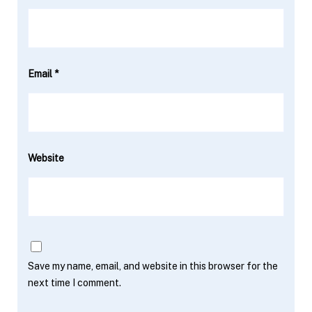
Email
*
Website
Save my name, email, and website in this browser for the
next time I comment.