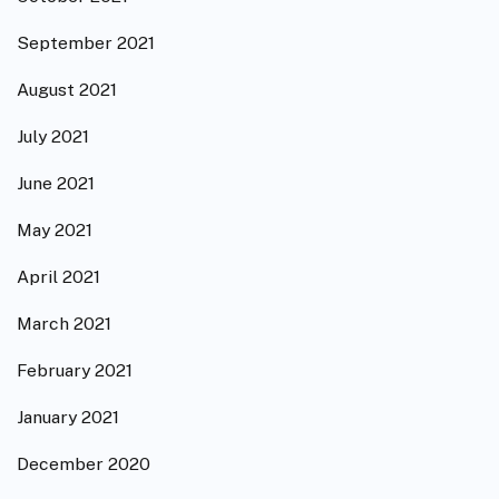
September 2021
August 2021
July 2021
June 2021
May 2021
April 2021
March 2021
February 2021
January 2021
December 2020