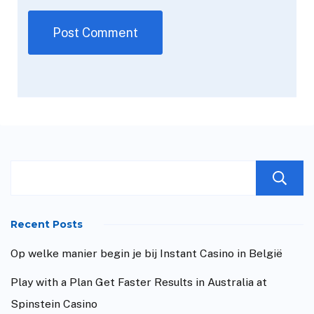
Recent Posts
Op welke manier begin je bij Instant Casino in België
Play with a Plan Get Faster Results in Australia at
Spinstein Casino