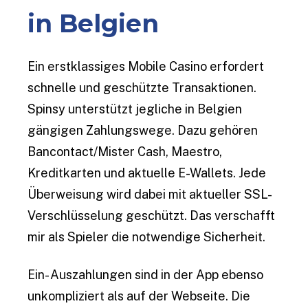
in Belgien
Ein erstklassiges Mobile Casino erfordert
schnelle und geschützte Transaktionen.
Spinsy unterstützt jegliche in Belgien
gängigen Zahlungswege. Dazu gehören
Bancontact/Mister Cash, Maestro,
Kreditkarten und aktuelle E-Wallets. Jede
Überweisung wird dabei mit aktueller SSL-
Verschlüsselung geschützt. Das verschafft
mir als Spieler die notwendige Sicherheit.
Ein- Auszahlungen sind in der App ebenso
unkompliziert als auf der Webseite. Die