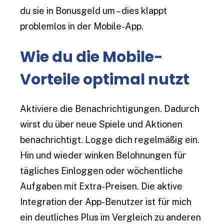
du sie in Bonusgeld um – dies klappt
problemlos in der Mobile-App.
Wie du die Mobile-
Vorteile optimal nutzt
Aktiviere die Benachrichtigungen. Dadurch
wirst du über neue Spiele und Aktionen
benachrichtigt. Logge dich regelmäßig ein.
Hin und wieder winken Belohnungen für
tägliches Einloggen oder wöchentliche
Aufgaben mit Extra-Preisen. Die aktive
Integration der App-Benutzer ist für mich
ein deutliches Plus im Vergleich zu anderen