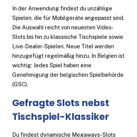
In der Anwendung findest du unzählige
Spielen, die für Mobilgeräte angepasst sind.
Die Auswahl reicht von neuesten Video-
Slots bis hin zu klassische Tischspiele sowie
Live-Dealer-Spielen. Neue Titel werden
hinzugefügt regelmäßig hinzu. In Belgien ist
wichtig: Jedes Spiel haben eine
Genehmigung der belgischen Spielbehörde
(GSC).
Gefragte Slots nebst
Tischspiel-Klassiker
Du findest dynamische Megaways-Slots