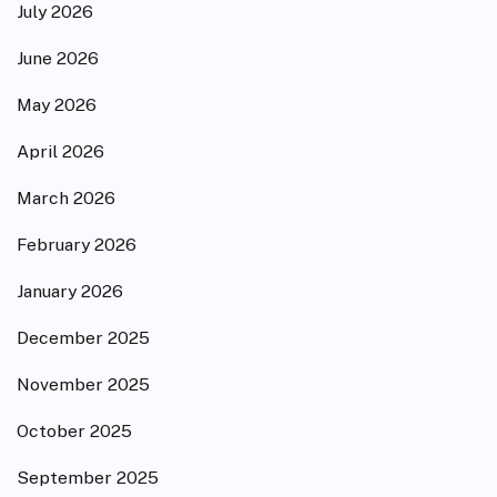
July 2026
June 2026
May 2026
April 2026
March 2026
February 2026
January 2026
December 2025
November 2025
October 2025
September 2025