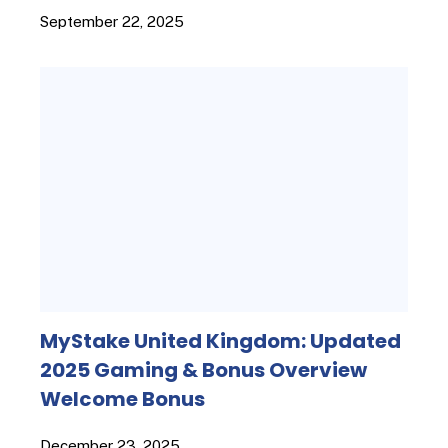
September 22, 2025
MyStake United Kingdom: Updated
2025 Gaming & Bonus Overview
Welcome Bonus
December 23, 2025