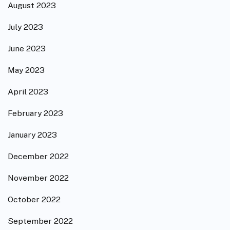
August 2023
July 2023
June 2023
May 2023
April 2023
February 2023
January 2023
December 2022
November 2022
October 2022
September 2022