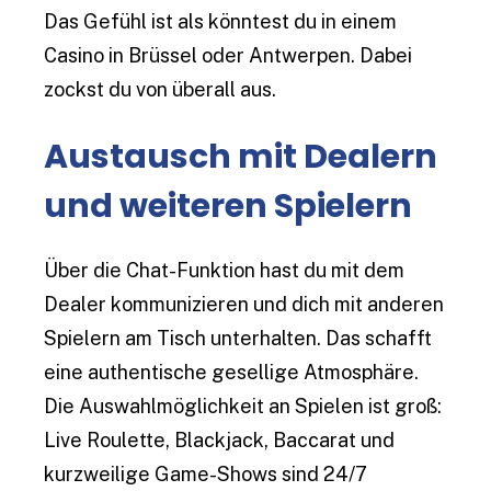
Das Gefühl ist als könntest du in einem
Casino in Brüssel oder Antwerpen. Dabei
zockst du von überall aus.
Austausch mit Dealern
und weiteren Spielern
Über die Chat-Funktion hast du mit dem
Dealer kommunizieren und dich mit anderen
Spielern am Tisch unterhalten. Das schafft
eine authentische gesellige Atmosphäre.
Die Auswahlmöglichkeit an Spielen ist groß:
Live Roulette, Blackjack, Baccarat und
kurzweilige Game-Shows sind 24/7