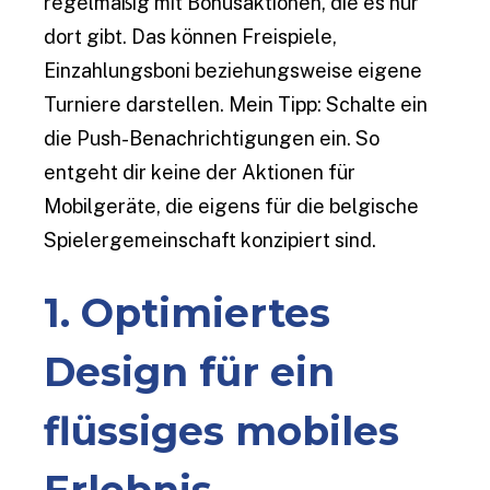
regelmäßig mit Bonusaktionen, die es nur
dort gibt. Das können Freispiele,
Einzahlungsboni beziehungsweise eigene
Turniere darstellen. Mein Tipp: Schalte ein
die Push-Benachrichtigungen ein. So
entgeht dir keine der Aktionen für
Mobilgeräte, die eigens für die belgische
Spielergemeinschaft konzipiert sind.
1. Optimiertes
Design für ein
flüssiges mobiles
Erlebnis