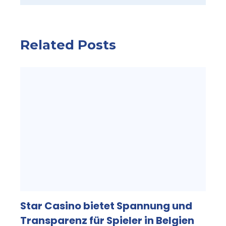
Related Posts
Star Casino bietet Spannung und
Transparenz für Spieler in Belgien