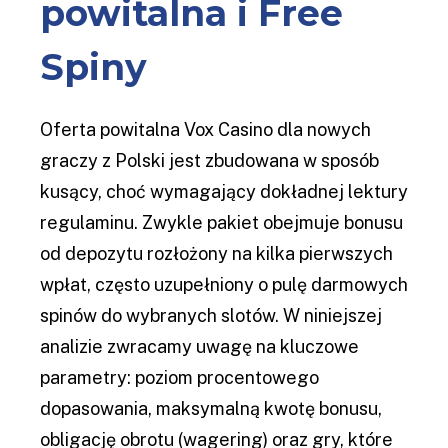
powitalna i Free
Spiny
Oferta powitalna Vox Casino dla nowych
graczy z Polski jest zbudowana w sposób
kusący, choć wymagający dokładnej lektury
regulaminu. Zwykle pakiet obejmuje bonusu
od depozytu rozłożony na kilka pierwszych
wpłat, często uzupełniony o pulę darmowych
spinów do wybranych slotów. W niniejszej
analizie zwracamy uwagę na kluczowe
parametry: poziom procentowego
dopasowania, maksymalną kwotę bonusu,
obligację obrotu (wagering) oraz gry, które