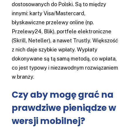
dostosowanych do Polski. Są to między
innymi: karty Visa/Mastercard,
błyskawiczne przelewy online (np.
Przelewy24, Blik), portfele elektroniczne
(Skrill, Neteller), a nawet Trustly. Większość
z nich daje szybkie wpłaty. Wypłaty
dokonywane są tą samą metodą, co wpłata,
co jest typowy i niezawodnym rozwiązaniem
w branży.
Czy aby mogę grać na
prawdziwe pieniądze w
wersji mobilnej?