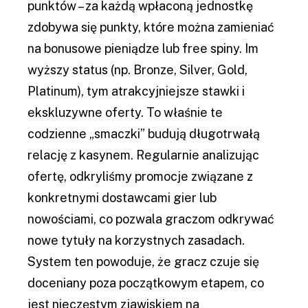
punktów – za każdą wpłaconą jednostkę
zdobywa się punkty, które można zamieniać
na bonusowe pieniądze lub free spiny. Im
wyższy status (np. Bronze, Silver, Gold,
Platinum), tym atrakcyjniejsze stawki i
ekskluzywne oferty. To właśnie te
codzienne „smaczki” budują długotrwałą
relację z kasynem. Regularnie analizując
ofertę, odkryliśmy promocje związane z
konkretnymi dostawcami gier lub
nowościami, co pozwala graczom odkrywać
nowe tytuły na korzystnych zasadach.
System ten powoduje, że gracz czuje się
doceniany poza początkowym etapem, co
jest nieczęstym zjawiskiem na