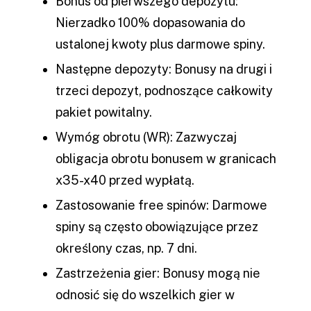
Bonus od pierwszego depozytu:
Nierzadko 100% dopasowania do
ustalonej kwoty plus darmowe spiny.
Następne depozyty: Bonusy na drugi i
trzeci depozyt, podnoszące całkowity
pakiet powitalny.
Wymóg obrotu (WR): Zazwyczaj
obligacja obrotu bonusem w granicach
x35-x40 przed wypłatą.
Zastosowanie free spinów: Darmowe
spiny są często obowiązujące przez
określony czas, np. 7 dni.
Zastrzeżenia gier: Bonusy mogą nie
odnosić się do wszelkich gier w