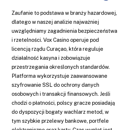
Zaufanie to podstawa w branży hazardowej,
dlatego w naszej analizie najważniej
uwzględniamy zagadnienia bezpieczeństwa
i rzetelności. Vox Casino operuje pod
licencją rządu Curaçao, która reguluje
działalność kasyna i zobowiązuje
przestrzegania określonych standardów.
Platforma wykorzystuje zaawansowane
szyfrowanie SSL do ochrony danych
osobowych i transakcji finansowych. Jeśli
chodzi o płatności, polscy gracze posiadają
do dyspozycji bogaty wachlarz metod, w
tym szybkie przelewy bankowe, portfele
elektroniczne oraz karty. Czas wypłat jest