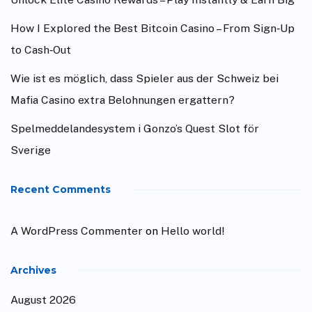
How I Explored the Best Bitcoin Casino – From Sign‑Up
to Cash‑Out
Wie ist es möglich, dass Spieler aus der Schweiz bei
Mafia Casino extra Belohnungen ergattern?
Spelmeddelandesystem i Gonzo’s Quest Slot för
Sverige
Recent Comments
A WordPress Commenter
on
Hello world!
Archives
August 2026