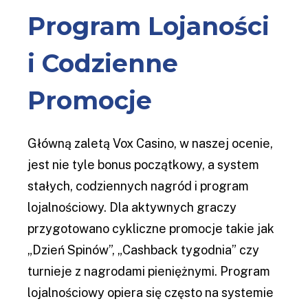
Program Lojaności
i Codzienne
Promocje
Główną zaletą Vox Casino, w naszej ocenie,
jest nie tyle bonus początkowy, a system
stałych, codziennych nagród i program
lojalnościowy. Dla aktywnych graczy
przygotowano cykliczne promocje takie jak
„Dzień Spinów”, „Cashback tygodnia” czy
turnieje z nagrodami pieniężnymi. Program
lojalnościowy opiera się często na systemie