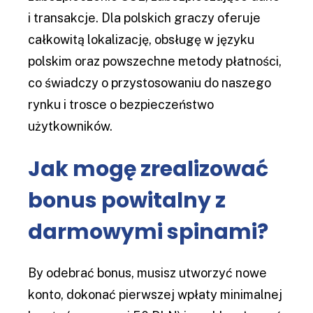
i transakcje. Dla polskich graczy oferuje
całkowitą lokalizację, obsługę w języku
polskim oraz powszechne metody płatności,
co świadczy o przystosowaniu do naszego
rynku i trosce o bezpieczeństwo
użytkowników.
Jak mogę zrealizować
bonus powitalny z
darmowymi spinami?
By odebrać bonus, musisz utworzyć nowe
konto, dokonać pierwszej wpłaty minimalnej