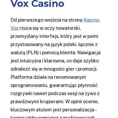
Vox Casino
Od pierwszego wejścia na stronę
Kasyno
Vox
rzuca się w oczy nowatorski,
przemyślany interfejs, który jest w pełni
przystosowany na język polski, łącznie z
walutą (PLN) i pomocą klienta. Nawigacja
jest intuicyjna i klarowna, co daje szybko
odnaleźć się w mnogości gier i promocji.
Platforma działa na renomowanym
oprogramowaniu, gwarantując płynność
rozgrywki nawet podczas sesji na żywo z
prawdziwymi krupierami. W opinii ocenie,
kluczowym atutem jest personalizacja –
kasino jakby pamiętać o preferencjach