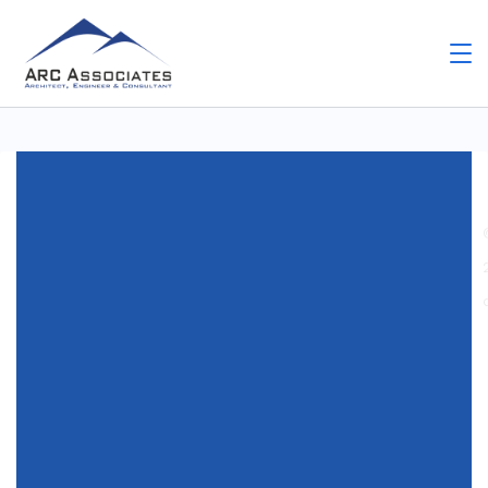
Home
Uncategorized
Vox Casino – Darmowe Spiny
i Codzienne Promocje dla Graczy z Polski
Uncategorized
Vox Casino – Darmowe Spiny
i Codzienne Promocje dla
Graczy z Polski
By
Arc Assosiates
May 27, 2026
Write a Comment