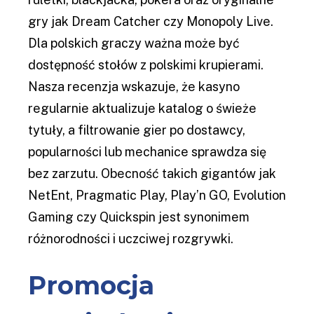
gry jak Dream Catcher czy Monopoly Live.
Dla polskich graczy ważna może być
dostępność stołów z polskimi krupierami.
Nasza recenzja wskazuje, że kasyno
regularnie aktualizuje katalog o świeże
tytuły, a filtrowanie gier po dostawcy,
popularności lub mechanice sprawdza się
bez zarzutu. Obecność takich gigantów jak
NetEnt, Pragmatic Play, Play’n GO, Evolution
Gaming czy Quickspin jest synonimem
różnorodności i uczciwej rozgrywki.
Promocja