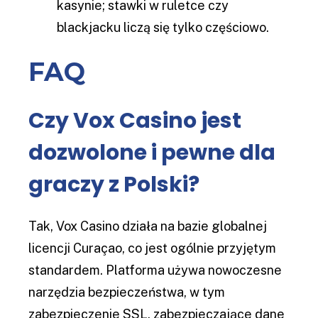
kasynie; stawki w ruletce czy
blackjacku liczą się tylko częściowo.
FAQ
Czy Vox Casino jest
dozwolone i pewne dla
graczy z Polski?
Tak, Vox Casino działa na bazie globalnej
licencji Curaçao, co jest ogólnie przyjętym
standardem. Platforma używa nowoczesne
narzędzia bezpieczeństwa, w tym
zabezpieczenie SSL, zabezpieczające dane