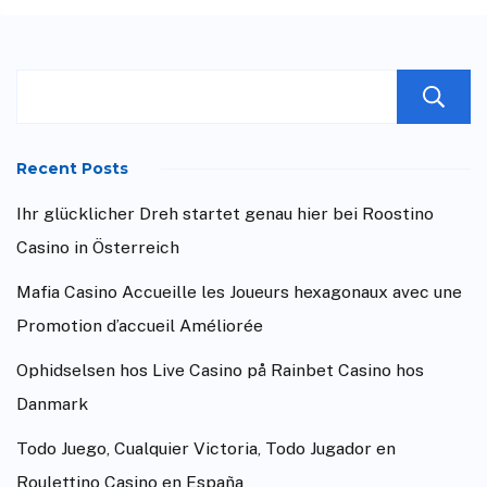
Recent Posts
Ihr glücklicher Dreh startet genau hier bei Roostino
Casino in Österreich
Mafia Casino Accueille les Joueurs hexagonaux avec une
Promotion d’accueil Améliorée
Ophidselsen hos Live Casino på Rainbet Casino hos
Danmark
Todo Juego, Cualquier Victoria, Todo Jugador en
Roulettino Casino en España