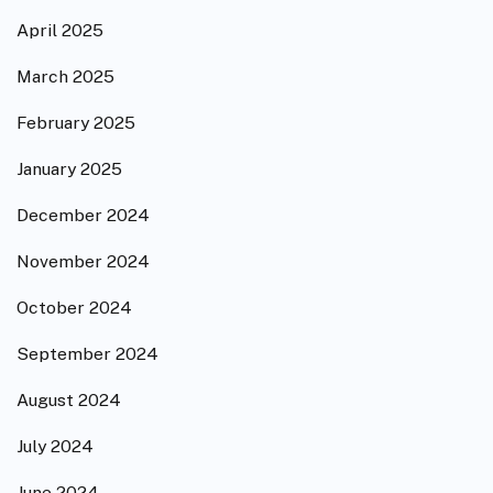
April 2025
March 2025
February 2025
January 2025
December 2024
November 2024
October 2024
September 2024
August 2024
July 2024
June 2024