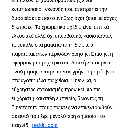
Επιπλέον, οι χρόνοι φόρτωσης είναι
εντυπωσιακοί, γεγονός που αποτρέπει την
δυσαρέσκεια που συνήθως σχετίζεται με αργές
διεπαφές. Το χρωματικό σχέδιο είναι οπτικά
ελκυστικό αλλά όχι υπερβολικό, καθιστώντας
το εύκολο στα μάτια κατά τη διάρκεια
παρατεταμένων περιόδων χρήσης. Επίσης, η
εφαρμογή παρέχει μια αποδοτική λειτουργία
αναζήτησης, επιτρέποντας γρήγορη πρόσβαση
στα αγαπημένα παιχνίδια. Συνολικά, ο
εύχρηστος σχεδιασμός προωθεί μια πιο
ευχάριστη και απλή εμπειρία, δίνοντας τη
δυνατότητα στους παίκτες να επικεντρωθούν
σε αυτό που έχει μεγαλύτερη σημασία – το
παιχνίδι.
reddit.com