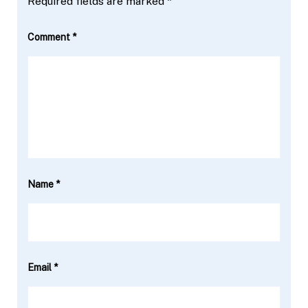
Required fields are marked
*
Comment
*
Name
*
Email
*