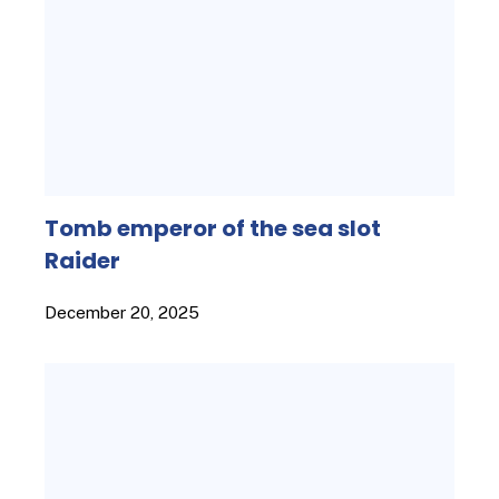
Tomb emperor of the sea slot
Raider
December 20, 2025