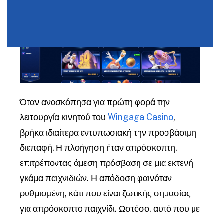
Όταν ανασκόπησα για πρώτη φορά την
λειτουργία κινητού του
Wingaga Casino
,
βρήκα ιδιαίτερα εντυπωσιακή την προσβάσιμη
διεπαφή. Η πλοήγηση ήταν απρόσκοπτη,
επιτρέποντας άμεση πρόσβαση σε μια εκτενή
γκάμα παιχνιδιών. Η απόδοση φαινόταν
ρυθμισμένη, κάτι που είναι ζωτικής σημασίας
για απρόσκοπτο παιχνίδι. Ωστόσο, αυτό που με