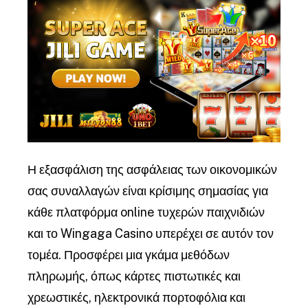
Η εξασφάλιση της ασφάλειας των οικονομικών
σας συναλλαγών είναι κρίσιμης σημασίας για
κάθε πλατφόρμα online τυχερών παιχνιδιών
και το Wingaga Casino υπερέχει σε αυτόν τον
τομέα. Προσφέρει μια γκάμα μεθόδων
πληρωμής, όπως κάρτες πιστωτικές και
χρεωστικές, ηλεκτρονικά πορτοφόλια και