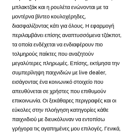
μπλακτζάκ και η ρουλέτα ενώνονται με τα
μοντέρνα βίντεο κουλοχέρηδες,
διασφαλίζοντας κάτι για όλους. Η εφαρμογή
περιλαμβάνει επίσης αναπτυσσόμενα τζάκποτ,
τα οποία ενδέχεται να ενδιαφέρουν πιο
τολμηρούς παίκτες που αναζητούν
μεγαλύτερες πληρωμές. Επίσης, εκτίμησα την
συμπερίληψη παιχνιδιών με live dealer,
εισάγοντας ένα κοινωνικό στοιχείο που
απευθύνεται σε χρήστες που επιθυμούν
επικοινωνία. Οι ξεκάθαρες περιγραφές και οι
εύκολες στην πλοήγηση κατηγορίες κάθε
παιχνιδιού με διευκόλυναν να εντοπίσω
γρήγορα τις αγαπημένες μου επιλογές. Γενικά,