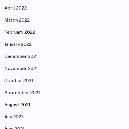
April 2022
March 2022
February 2022
January 2022
December 2021
November 2021
October 2021
September 2021
August 2021
July 2021
June 2021