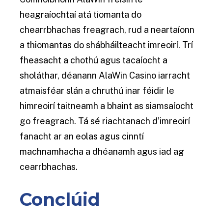
heagraíochtaí atá tiomanta do
chearrbhachas freagrach, rud a neartaíonn
a thiomantas do shábháilteacht imreoirí. Trí
fheasacht a chothú agus tacaíocht a
sholáthar, déanann AlaWin Casino iarracht
atmaisféar slán a chruthú inar féidir le
himreoirí taitneamh a bhaint as siamsaíocht
go freagrach. Tá sé riachtanach d’imreoirí
fanacht ar an eolas agus cinntí
machnamhacha a dhéanamh agus iad ag
cearrbhachas.
Conclúid