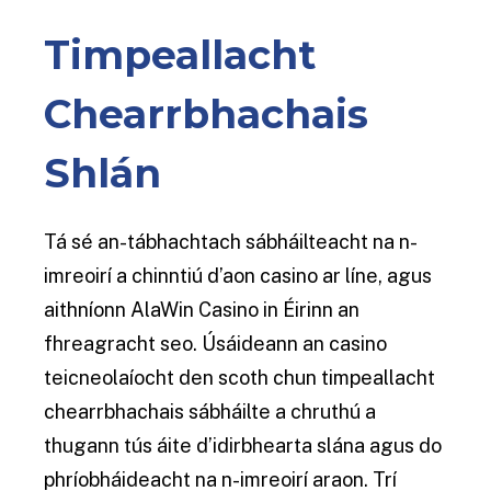
Timpeallacht
Chearrbhachais
Shlán
Tá sé an-tábhachtach sábháilteacht na n-
imreoirí a chinntiú d’aon casino ar líne, agus
aithníonn AlaWin Casino in Éirinn an
fhreagracht seo. Úsáideann an casino
teicneolaíocht den scoth chun timpeallacht
chearrbhachais sábháilte a chruthú a
thugann tús áite d’idirbhearta slána agus do
phríobháideacht na n-imreoirí araon. Trí