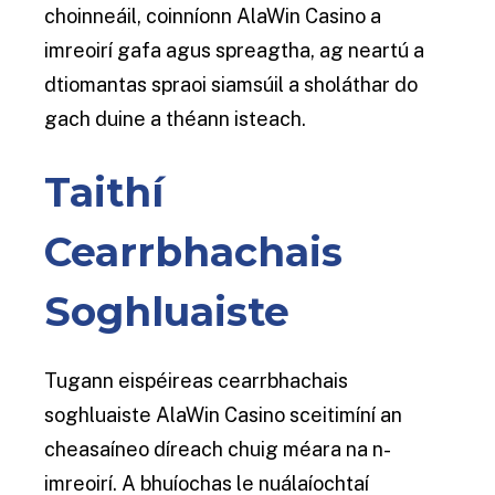
choinneáil, coinníonn AlaWin Casino a
imreoirí gafa agus spreagtha, ag neartú a
dtiomantas spraoi siamsúil a sholáthar do
gach duine a théann isteach.
Taithí
Cearrbhachais
Soghluaiste
Tugann eispéireas cearrbhachais
soghluaiste AlaWin Casino sceitimíní an
cheasaíneo díreach chuig méara na n-
imreoirí. A bhuíochas le nuálaíochtaí