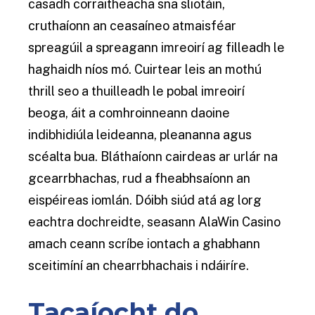
casadh corraitheacha sna sliotáin,
cruthaíonn an ceasaíneo atmaisféar
spreagúil a spreagann imreoirí ag filleadh le
haghaidh níos mó. Cuirtear leis an mothú
thrill seo a thuilleadh le pobal imreoirí
beoga, áit a comhroinneann daoine
indibhidiúla leideanna, pleananna agus
scéalta bua. Bláthaíonn cairdeas ar urlár na
gcearrbhachas, rud a fheabhsaíonn an
eispéireas iomlán. Dóibh siúd atá ag lorg
eachtra dochreidte, seasann AlaWin Casino
amach ceann scríbe iontach a ghabhann
sceitimíní an chearrbhachais i ndáiríre.
Tacaíocht do