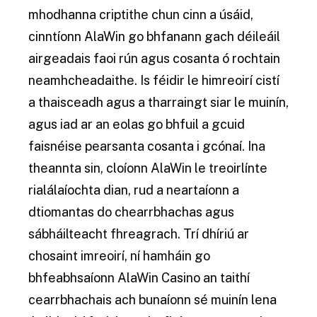
mhodhanna criptithe chun cinn a úsáid,
cinntíonn AlaWin go bhfanann gach déileáil
airgeadais faoi rún agus cosanta ó rochtain
neamhcheadaithe. Is féidir le himreoirí cistí
a thaisceadh agus a tharraingt siar le muinín,
agus iad ar an eolas go bhfuil a gcuid
faisnéise pearsanta cosanta i gcónaí. Ina
theannta sin, cloíonn AlaWin le treoirlínte
rialálaíochta dian, rud a neartaíonn a
dtiomantas do chearrbhachas agus
sábháilteacht fhreagrach. Trí dhíriú ar
chosaint imreoirí, ní hamháin go
bhfeabhsaíonn AlaWin Casino an taithí
cearrbhachais ach bunaíonn sé muinín lena