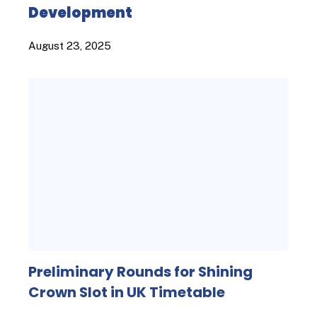
Development
August 23, 2025
Preliminary Rounds for Shining
Crown Slot in UK Timetable