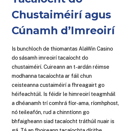
Chustaiméirí agus
Cúnamh d’Imreoirí
Is bunchloch de thiomantas AlaWin Casino
do sásamh imreoirí tacaíocht do
chustaiméirí. Cuireann an t-ardán réimse
modhanna tacaíochta ar fáil chun
ceisteanna custaiméirí a fhreagairt go
héifeachtúil. Is féidir le himreoirí teagmháil
a dhéanamh trí comhrá fíor-ama, ríomhphost,
nó teileafón, rud a chinntíonn go
bhfaigheann siad tacaíocht tráthúil nuair is
gá. Tá an fhoireann tacaíochta dírithe