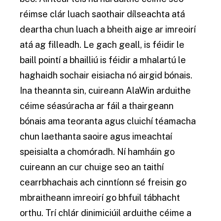
réimse clár luach saothair dílseachta atá
deartha chun luach a bheith aige ar imreoirí
atá ag filleadh. Le gach geall, is féidir le
baill pointí a bhailliú is féidir a mhalartú le
haghaidh sochair eisiacha nó airgid bónais.
Ina theannta sin, cuireann AlaWin arduithe
céime séasúracha ar fáil a thairgeann
bónais ama teoranta agus cluichí téamacha
chun laethanta saoire agus imeachtaí
speisialta a chomóradh. Ní hamháin go
cuireann an cur chuige seo an taithí
cearrbhachais ach cinntíonn sé freisin go
mbraitheann imreoirí go bhfuil tábhacht
orthu. Trí chlár dinimiciúil arduithe céime a