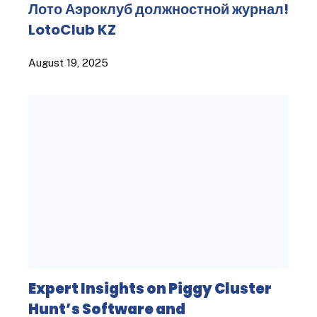
Лото Аэроклуб должностной журнал!
LotoClub KZ
August 19, 2025
Expert Insights on Piggy Cluster
Hunt’s Software and