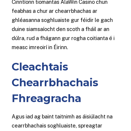
Cinntíonn tiomantas AlaWin Casino chun
feabhas a chur ar chearrbhachas ar
ghléasanna soghluaiste gur féidir le gach
duine siamsaíocht den scoth a fháil ar an
dúlra, rud a fhágann gur rogha coitianta é i
measc imreoirí in Éirinn.
Cleachtais
Chearrbhachais
Fhreagracha
Agus iad ag baint taitnimh as áisiúlacht na
cearrbhachais soghluaiste, spreagtar