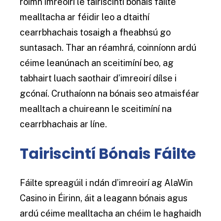
roimh imreoirí le tairiscintí bónais fáilte
mealltacha ar féidir leo a dtaithí
cearrbhachais tosaigh a fheabhsú go
suntasach. Thar an réamhrá, coinníonn ardú
céime leanúnach an sceitimíní beo, ag
tabhairt luach saothair d’imreoirí dílse i
gcónaí. Cruthaíonn na bónais seo atmaisféar
mealltach a chuireann le sceitimíní na
cearrbhachais ar líne.
Tairiscintí Bónais Fáilte
Fáilte spreagúil i ndán d’imreoirí ag AlaWin
Casino in Éirinn, áit a leagann bónais agus
ardú céime mealltacha an chéim le haghaidh