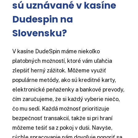
sú uznávané v kasíne
Dudespin na
Slovensku?
V kasíne DudeSpin máme niekoľko
platobných možností, ktoré vám uľahčia
zlepšiť herný zážitok. Môžeme využiť
populárne metódy, ako sú kreditné karty,
elektronické peňaženky a bankové prevody,
čím zaručujeme, že si každý vyberie niečo,
čo mu sedí. Každá možnosť prioritizuje
bezpečnosť transakcií, takže si pri hraní
môžeme tešiť sa z pokoj v duši. Navyše,
rýchle spracovanie nám dovoľuje ponoriť sa