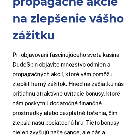
propagačné akcie
na zlepšenie vášho
zážitku
Pri objavovaní fascinujúceho sveta kasína
DudeSpin objavíte množstvo odmien a
propagačných akcií, ktoré vám pomôžu
zlepšiť herný zážitok. Hneď na začiatku nás
pritiahnu atraktívne uvítacie bonusy, ktoré
nám poskytnú dodatočné finančné
prostriedky alebo bezplatné točenia, čím
zlepšia našu počiatočnú hru. Tieto bonusy
nielen zvyšujú naše šance, ale nás aj