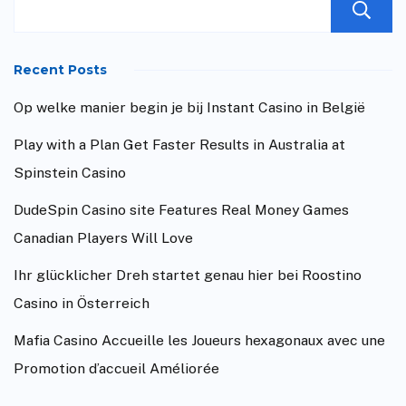
Recent Posts
Op welke manier begin je bij Instant Casino in België
Play with a Plan Get Faster Results in Australia at
Spinstein Casino
DudeSpin Casino site Features Real Money Games
Canadian Players Will Love
Ihr glücklicher Dreh startet genau hier bei Roostino
Casino in Österreich
Mafia Casino Accueille les Joueurs hexagonaux avec une
Promotion d’accueil Améliorée