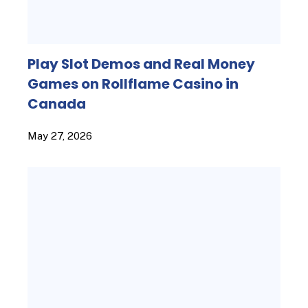
Play Slot Demos and Real Money
Games on Rollflame Casino in
Canada
May 27, 2026