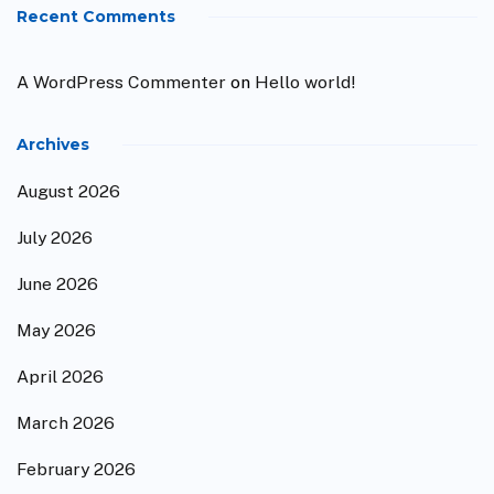
Recent Comments
A WordPress Commenter
on
Hello world!
Archives
August 2026
July 2026
June 2026
May 2026
April 2026
March 2026
February 2026