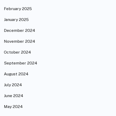
February 2025
January 2025
December 2024
November 2024
October 2024
September 2024
August 2024
July 2024
June 2024
May 2024