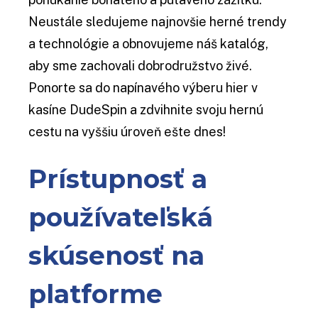
Neustále sledujeme najnovšie herné trendy
a technológie a obnovujeme náš katalóg,
aby sme zachovali dobrodružstvo živé.
Ponorte sa do napínavého výberu hier v
kasíne DudeSpin a zdvihnite svoju hernú
cestu na vyššiu úroveň ešte dnes!
Prístupnosť a
používateľská
skúsenosť na
platforme