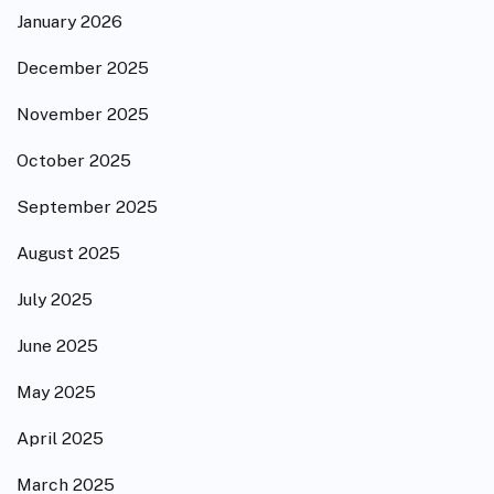
January 2026
December 2025
November 2025
October 2025
September 2025
August 2025
July 2025
June 2025
May 2025
April 2025
March 2025