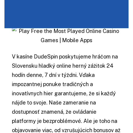
By
Arc Assosiates
April 8, 2026
Write a Comment
V kasíne DudeSpin poskytujeme hráčom na
Slovensku hladký online herný zážitok 24
hodín denne, 7 dní v týždni. Vďaka
impozantnej ponuke tradičných a
inovatívnych hier garantujeme, že si každý
nájde to svoje. Naše zameranie na
dostupnosť znamená, že ovládanie
platformy je bezproblémové. Ale je toho na
objavovanie viac, od vzrušujúcich bonusov až