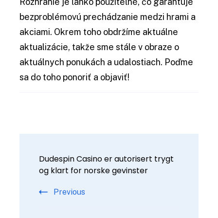
Rozhranie je ľahko použiteľné, čo garantuje
bezproblémovú prechádzanie medzi hrami a
akciami. Okrem toho obdržíme aktuálne
aktualizácie, takže sme stále v obraze o
aktuálnych ponukách a udalostiach. Poďme
sa do toho ponoriť a objaviť!
Dudespin Casino er autorisert trygt
og klart for norske gevinster
Previous