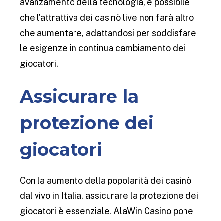
avanzamento della tecnologia, è possibile
che l’attrattiva dei casinò live non farà altro
che aumentare, adattandosi per soddisfare
le esigenze in continua cambiamento dei
giocatori.
Assicurare la
protezione dei
giocatori
Con la aumento della popolarità dei casinò
dal vivo in Italia, assicurare la protezione dei
giocatori è essenziale. AlaWin Casino pone