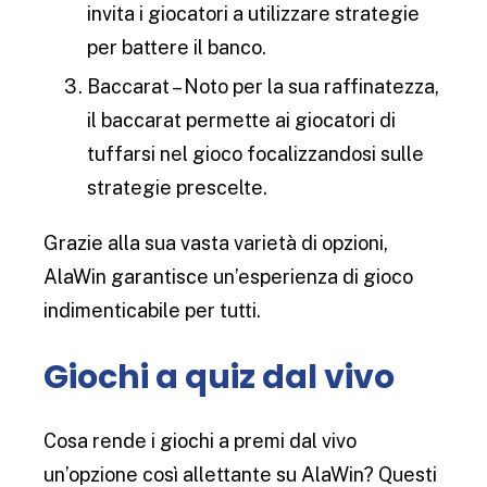
invita i giocatori a utilizzare strategie
per battere il banco.
Baccarat – Noto per la sua raffinatezza,
il baccarat permette ai giocatori di
tuffarsi nel gioco focalizzandosi sulle
strategie prescelte.
Grazie alla sua vasta varietà di opzioni,
AlaWin garantisce un’esperienza di gioco
indimenticabile per tutti.
Giochi a quiz dal vivo
Cosa rende i giochi a premi dal vivo
un’opzione così allettante su AlaWin? Questi