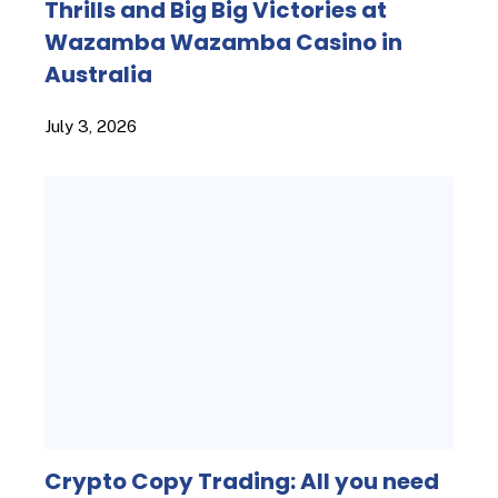
Thrills and Big Big Victories at
Wazamba Wazamba Casino in
Australia
July 3, 2026
Crypto Copy Trading: All you need