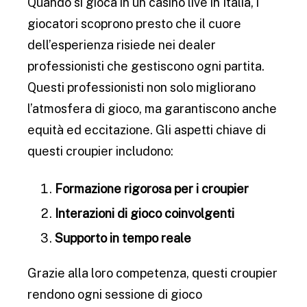
Quando si gioca in un casinò live in Italia, i
giocatori scoprono presto che il cuore
dell’esperienza risiede nei dealer
professionisti che gestiscono ogni partita.
Questi professionisti non solo migliorano
l’atmosfera di gioco, ma garantiscono anche
equità ed eccitazione. Gli aspetti chiave di
questi croupier includono:
Formazione rigorosa per i croupier
Interazioni di gioco coinvolgenti
Supporto in tempo reale
Grazie alla loro competenza, questi croupier
rendono ogni sessione di gioco