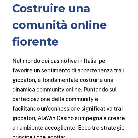
Costruire una
comunità online
fiorente
Nel mondo dei casinò live in Italia, per
favorire un sentimento di appartenenza tra i
giocatori, è fondamentale costruire una
dinamica community online. Puntando sul
partecipazione della community e
facilitando un’connessione significativa tra i
giocatori, AlaWin Casino si impegna a creare
un’ambiente accogliente. Ecco tre strategie
principali che adotta: