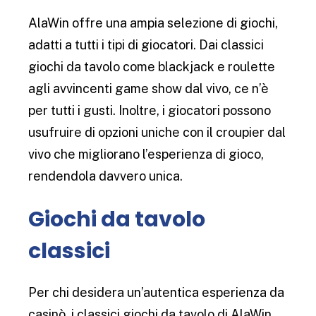
AlaWin offre una ampia selezione di giochi,
adatti a tutti i tipi di giocatori. Dai classici
giochi da tavolo come blackjack e roulette
agli avvincenti game show dal vivo, ce n’è
per tutti i gusti. Inoltre, i giocatori possono
usufruire di opzioni uniche con il croupier dal
vivo che migliorano l’esperienza di gioco,
rendendola davvero unica.
Giochi da tavolo
classici
Per chi desidera un’autentica esperienza da
casinò, i classici giochi da tavolo di AlaWin