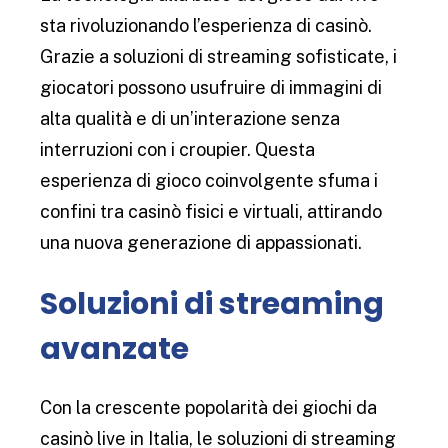
sta rivoluzionando l’esperienza di casinò.
Grazie a soluzioni di streaming sofisticate, i
giocatori possono usufruire di immagini di
alta qualità e di un’interazione senza
interruzioni con i croupier. Questa
esperienza di gioco coinvolgente sfuma i
confini tra casinò fisici e virtuali, attirando
una nuova generazione di appassionati.
Soluzioni di streaming
avanzate
Con la crescente popolarità dei giochi da
casinò live in Italia, le soluzioni di streaming