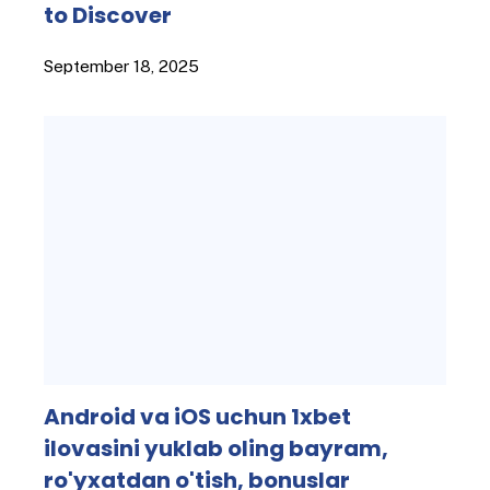
to Discover
September 18, 2025
Android va iOS uchun 1xbet
ilovasini yuklab oling bayram,
ro'yxatdan o'tish, bonuslar