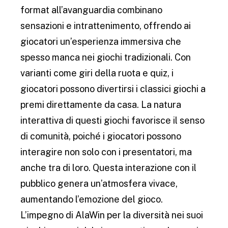
format all’avanguardia combinano
sensazioni e intrattenimento, offrendo ai
giocatori un’esperienza immersiva che
spesso manca nei giochi tradizionali. Con
varianti come giri della ruota e quiz, i
giocatori possono divertirsi i classici giochi a
premi direttamente da casa. La natura
interattiva di questi giochi favorisce il senso
di comunità, poiché i giocatori possono
interagire non solo con i presentatori, ma
anche tra di loro. Questa interazione con il
pubblico genera un’atmosfera vivace,
aumentando l’emozione del gioco.
L’impegno di AlaWin per la diversità nei suoi