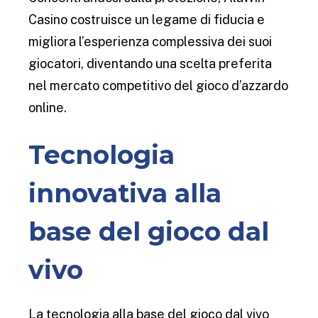
Casino costruisce un legame di fiducia e
migliora l’esperienza complessiva dei suoi
giocatori, diventando una scelta preferita
nel mercato competitivo del gioco d’azzardo
online.
Tecnologia
innovativa alla
base del gioco dal
vivo
La tecnologia alla base del gioco dal vivo