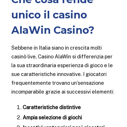
unico il casino
AlaWin Casino?
Sebbene in Italia siano in crescita molti
casinò live, Casino AlaWin si differenzia per
la sua straordinaria esperienza di gioco e le
sue caratteristiche innovative. I giocatori
frequentemente trovano un’sensazione
incomparabile grazie ai successivi elementi:
Caratteristiche distintive
Ampia selezione di giochi