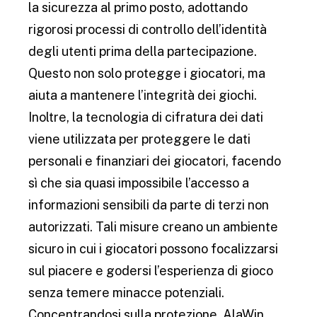
la sicurezza al primo posto, adottando
rigorosi processi di controllo dell’identità
degli utenti prima della partecipazione.
Questo non solo protegge i giocatori, ma
aiuta a mantenere l’integrità dei giochi.
Inoltre, la tecnologia di cifratura dei dati
viene utilizzata per proteggere le dati
personali e finanziari dei giocatori, facendo
sì che sia quasi impossibile l’accesso a
informazioni sensibili da parte di terzi non
autorizzati. Tali misure creano un ambiente
sicuro in cui i giocatori possono focalizzarsi
sul piacere e godersi l’esperienza di gioco
senza temere minacce potenziali.
Concentrandosi sulla protezione, AlaWin