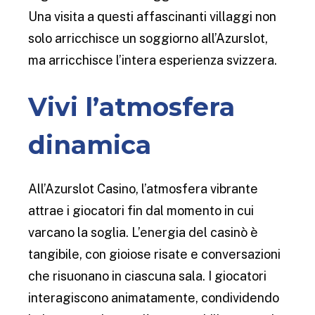
Una visita a questi affascinanti villaggi non
solo arricchisce un soggiorno all’Azurslot,
ma arricchisce l’intera esperienza svizzera.
Vivi l’atmosfera
dinamica
All’Azurslot Casino, l’atmosfera vibrante
attrae i giocatori fin dal momento in cui
varcano la soglia. L’energia del casinò è
tangibile, con gioiose risate e conversazioni
che risuonano in ciascuna sala. I giocatori
interagiscono animatamente, condividendo