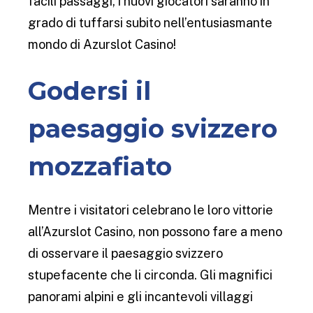
facili passaggi, i nuovi giocatori saranno in
grado di tuffarsi subito nell’entusiasmante
mondo di Azurslot Casino!
Godersi il
paesaggio svizzero
mozzafiato
Mentre i visitatori celebrano le loro vittorie
all’Azurslot Casino, non possono fare a meno
di osservare il paesaggio svizzero
stupefacente che li circonda. Gli magnifici
panorami alpini e gli incantevoli villaggi