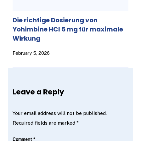
Die richtige Dosierung von
Yohimbine HCl 5 mg für maximale
Wirkung
February 5, 2026
Leave a Reply
Your email address will not be published.
Required fields are marked
*
Comment
*