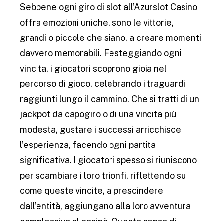
Sebbene ogni giro di slot all’Azurslot Casino
offra emozioni uniche, sono le vittorie,
grandi o piccole che siano, a creare momenti
davvero memorabili. Festeggiando ogni
vincita, i giocatori scoprono gioia nel
percorso di gioco, celebrando i traguardi
raggiunti lungo il cammino. Che si tratti di un
jackpot da capogiro o di una vincita più
modesta, gustare i successi arricchisce
l’esperienza, facendo ogni partita
significativa. I giocatori spesso si riuniscono
per scambiare i loro trionfi, riflettendo su
come queste vincite, a prescindere
dall’entità, aggiungano alla loro avventura