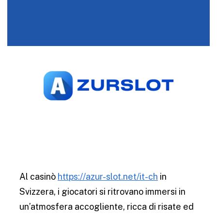
Al casinò
https://azur-slot.net/it-ch
in
Svizzera, i giocatori si ritrovano immersi in
un’atmosfera accogliente, ricca di risate ed