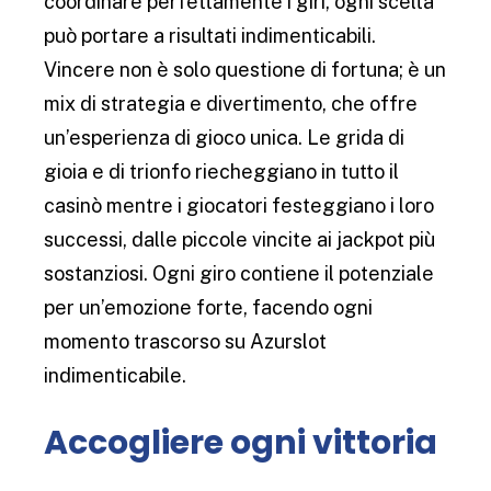
coordinare perfettamente i giri, ogni scelta
può portare a risultati indimenticabili.
Vincere non è solo questione di fortuna; è un
mix di strategia e divertimento, che offre
un’esperienza di gioco unica. Le grida di
gioia e di trionfo riecheggiano in tutto il
casinò mentre i giocatori festeggiano i loro
successi, dalle piccole vincite ai jackpot più
sostanziosi. Ogni giro contiene il potenziale
per un’emozione forte, facendo ogni
momento trascorso su Azurslot
indimenticabile.
Accogliere ogni vittoria