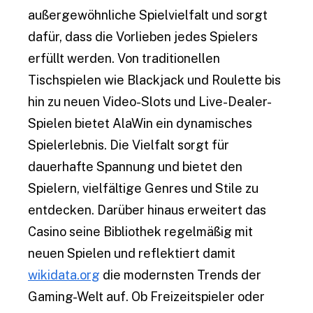
außergewöhnliche Spielvielfalt und sorgt
dafür, dass die Vorlieben jedes Spielers
erfüllt werden. Von traditionellen
Tischspielen wie Blackjack und Roulette bis
hin zu neuen Video-Slots und Live-Dealer-
Spielen bietet AlaWin ein dynamisches
Spielerlebnis. Die Vielfalt sorgt für
dauerhafte Spannung und bietet den
Spielern, vielfältige Genres und Stile zu
entdecken. Darüber hinaus erweitert das
Casino seine Bibliothek regelmäßig mit
neuen Spielen und reflektiert damit
wikidata.org
die modernsten Trends der
Gaming-Welt auf. Ob Freizeitspieler oder