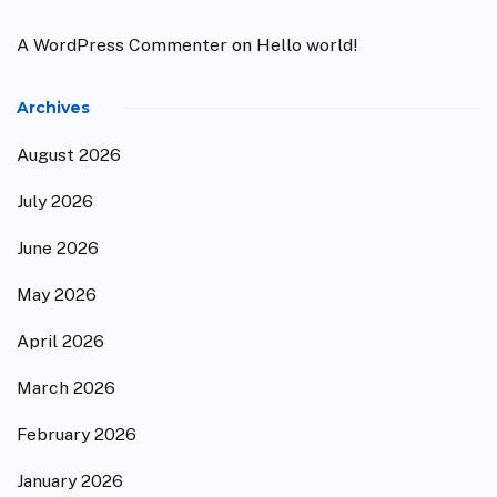
A WordPress Commenter
on
Hello world!
Archives
August 2026
July 2026
June 2026
May 2026
April 2026
March 2026
February 2026
January 2026