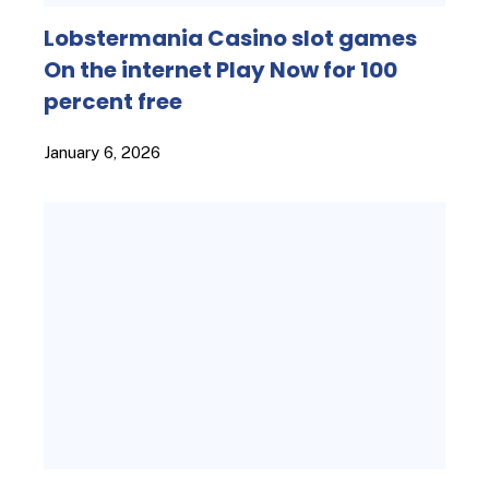
Lobstermania Casino slot games
On the internet Play Now for 100
percent free
January 6, 2026