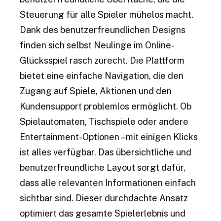
Steuerung für alle Spieler mühelos macht.
Dank des benutzerfreundlichen Designs
finden sich selbst Neulinge im Online-
Glücksspiel rasch zurecht. Die Plattform
bietet eine einfache Navigation, die den
Zugang auf Spiele, Aktionen und den
Kundensupport problemlos ermöglicht. Ob
Spielautomaten, Tischspiele oder andere
Entertainment-Optionen – mit einigen Klicks
ist alles verfügbar. Das übersichtliche und
benutzerfreundliche Layout sorgt dafür,
dass alle relevanten Informationen einfach
sichtbar sind. Dieser durchdachte Ansatz
optimiert das gesamte Spielerlebnis und