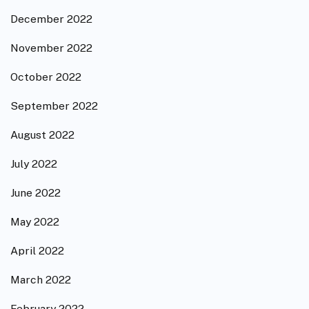
December 2022
November 2022
October 2022
September 2022
August 2022
July 2022
June 2022
May 2022
April 2022
March 2022
February 2022