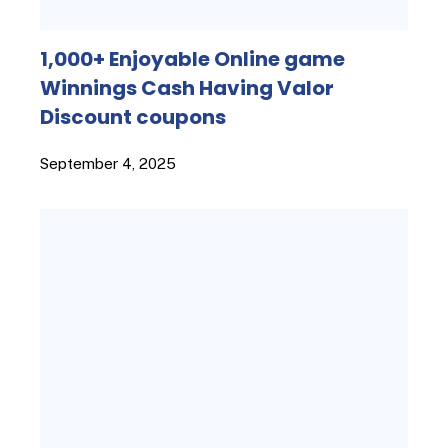
1,000+ Enjoyable Online game
Winnings Cash Having Valor
Discount coupons
September 4, 2025