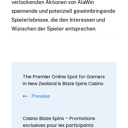
verlockenden Aktionen von AlaWin
spannende und potenziell gewinnbringende
Spielerlebnisse, die den Interessen und
Wünschen der Spieler entsprechen.
The Premier Online Spot for Gamers
in New Zealand Is Blaze Spins Casino
Previous
Casino Blaze Spins – Promotions
exclusives pour les participants