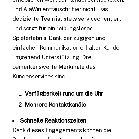
und AlaWin enttäuscht hier nicht. Das
dedizierte Team ist stets serviceorientiert
und sorgt für ein reibungsloses
Spielerlebnis. Dank der zügigen und
einfachen Kommunikation erhalten Kunden
umgehend Unterstützung. Drei
bemerkenswerte Merkmale des
Kundenservices sind:
Verfügbarkeit rund um die Uhr
Mehrere Kontaktkanäle
Schnelle Reaktionszeiten
Dank dieses Engagements können die