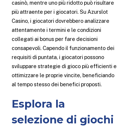
casinò, mentre uno più ridotto può risultare
più attraente per i giocatori. Su Azurslot
Casino, i giocatori dovrebbero analizzare
attentamente i termini e le condizioni
collegati ai bonus per fare decisioni
consapevoli. Capendo il funzionamento dei
requisiti di puntata, i giocatori possono
sviluppare strategie di gioco più efficienti e
ottimizzare le proprie vincite, beneficiando
al tempo stesso dei benefici proposti.
Esplora la
selezione di giochi