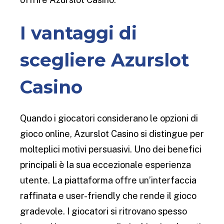
I vantaggi di
scegliere Azurslot
Casino
Quando i giocatori considerano le opzioni di
gioco online, Azurslot Casino si distingue per
molteplici motivi persuasivi. Uno dei benefici
principali è la sua eccezionale esperienza
utente. La piattaforma offre un’interfaccia
raffinata e user-friendly che rende il gioco
gradevole. I giocatori si ritrovano spesso