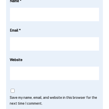
Name
*
Email
*
Website
Save my name, email, and website in this browser for the
next time I comment.