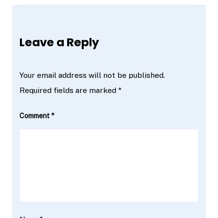
Leave a Reply
Your email address will not be published.
Required fields are marked
*
Comment
*