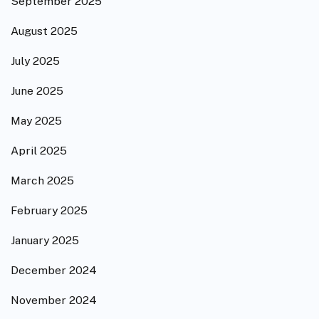
September 2025
August 2025
July 2025
June 2025
May 2025
April 2025
March 2025
February 2025
January 2025
December 2024
November 2024