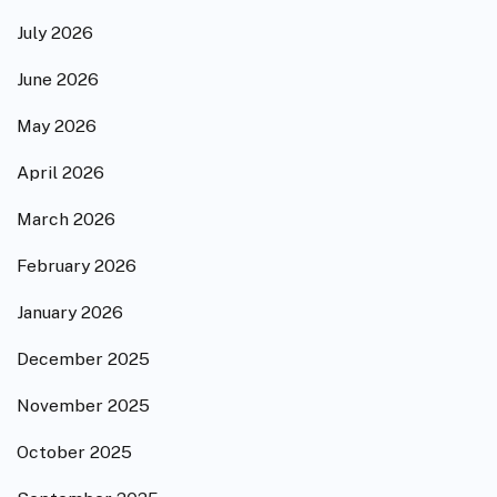
July 2026
June 2026
May 2026
April 2026
March 2026
February 2026
January 2026
December 2025
November 2025
October 2025