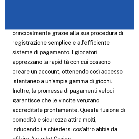
azurslot
si distingue nel panorama
competitivo del gioco online in Svizzera,
principalmente grazie alla sua procedura di
registrazione semplice e all’efficiente
sistema di pagamento. I giocatori
apprezzano la rapidità con cui possono
creare un account, ottenendo così accesso
istantaneo a un’ampia gamma di giochi.
Inoltre, la promessa di pagamenti veloci
garantisce che le vincite vengano
accreditate prontamente. Questa fusione di
comodità e sicurezza attira molti,
inducendoli a chiedersi cos’altro abbia da
offrire Azurslot Casino.