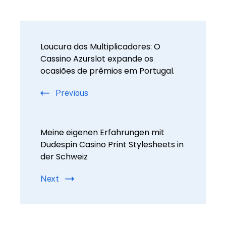
Loucura dos Multiplicadores: O
Cassino Azurslot expande os
ocasiões de prêmios em Portugal.
Previous
Meine eigenen Erfahrungen mit
Dudespin Casino Print Stylesheets in
der Schweiz
Next