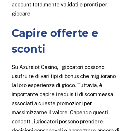
account totalmente validati e pronti per
giocare.
Capire offerte e
sconti
Su Azurslot Casino, i giocatori possono
usufruire di vari tipi di bonus che migliorano
la loro esperienza di gioco. Tuttavia, è
importante capire i requisiti di scommessa
associati a queste promozioni per
massimizzarne il valore. Capendo questi
concetti, i giocatori possono prendere
decisioni consapevoli e apprezzare ancora di