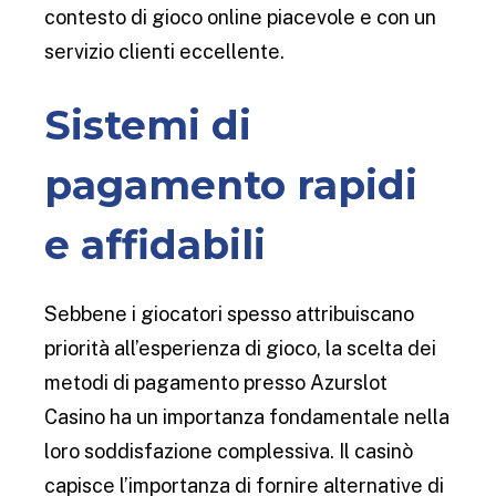
contesto di gioco online piacevole e con un
servizio clienti eccellente.
Sistemi di
pagamento rapidi
e affidabili
Sebbene i giocatori spesso attribuiscano
priorità all’esperienza di gioco, la scelta dei
metodi di pagamento presso Azurslot
Casino ha un importanza fondamentale nella
loro soddisfazione complessiva. Il casinò
capisce l’importanza di fornire alternative di