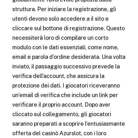
struttura. Per iniziare la registrazione, gli
utenti devono solo accedere a il sito e
cliccare sul bottone di registrazione. Questo
necessiterà loro di compilare un corto
modulo con le dati essenziali, come nome,
email e parola d’ordine desiderata. Una volta
inviato, il passaggio successivo prevede la
verifica dell’account, che assicura la
protezione dei dati. I giocatori riceveranno
un’email di verifica che include un link per
verificare il proprio account. Dopo aver
cliccato sul collegamento, gli giocatori
saranno preparati a scoprire l’entusiasmante
offerta del casinò Azurslot, con i loro