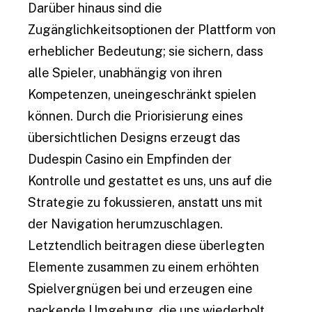
Darüber hinaus sind die
Zugänglichkeitsoptionen der Plattform von
erheblicher Bedeutung; sie sichern, dass
alle Spieler, unabhängig von ihren
Kompetenzen, uneingeschränkt spielen
können. Durch die Priorisierung eines
übersichtlichen Designs erzeugt das
Dudespin Casino ein Empfinden der
Kontrolle und gestattet es uns, uns auf die
Strategie zu fokussieren, anstatt uns mit
der Navigation herumzuschlagen.
Letztendlich beitragen diese überlegten
Elemente zusammen zu einem erhöhten
Spielvergnügen bei und erzeugen eine
packende Umgebung, die uns wiederholt