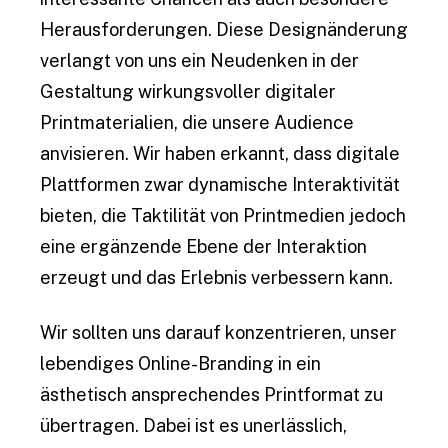
Herausforderungen. Diese Designänderung
verlangt von uns ein Neudenken in der
Gestaltung wirkungsvoller digitaler
Printmaterialien, die unsere Audience
anvisieren. Wir haben erkannt, dass digitale
Plattformen zwar dynamische Interaktivität
bieten, die Taktilität von Printmedien jedoch
eine ergänzende Ebene der Interaktion
erzeugt und das Erlebnis verbessern kann.
Wir sollten uns darauf konzentrieren, unser
lebendiges Online-Branding in ein
ästhetisch ansprechendes Printformat zu
übertragen. Dabei ist es unerlässlich,