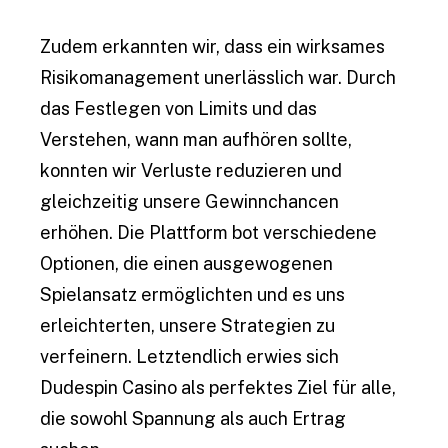
Zudem erkannten wir, dass ein wirksames
Risikomanagement unerlässlich war. Durch
das Festlegen von Limits und das
Verstehen, wann man aufhören sollte,
konnten wir Verluste reduzieren und
gleichzeitig unsere Gewinnchancen
erhöhen. Die Plattform bot verschiedene
Optionen, die einen ausgewogenen
Spielansatz ermöglichten und es uns
erleichterten, unsere Strategien zu
verfeinern. Letztendlich erwies sich
Dudespin Casino als perfektes Ziel für alle,
die sowohl Spannung als auch Ertrag