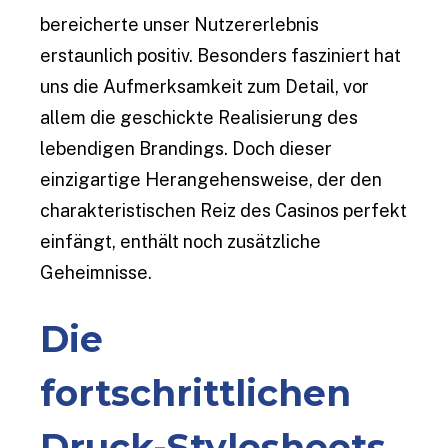
bereicherte unser Nutzererlebnis
erstaunlich positiv. Besonders fasziniert hat
uns die Aufmerksamkeit zum Detail, vor
allem die geschickte Realisierung des
lebendigen Brandings. Doch dieser
einzigartige Herangehensweise, der den
charakteristischen Reiz des Casinos perfekt
einfängt, enthält noch zusätzliche
Geheimnisse.
Die
fortschrittlichen
Druck-Stylesheets