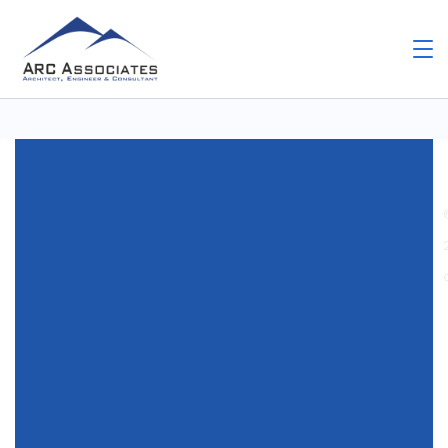
Home
Uncategorized
Meine eigenen Erfahrungen
mit Dudespin Casino Print Stylesheets in der Schweiz
Uncategorized
Meine eigenen Erfahrungen
mit Dudespin Casino Print
Stylesheets in der Schweiz
By
Arc Assosiates
April 8, 2026
Write a Comment