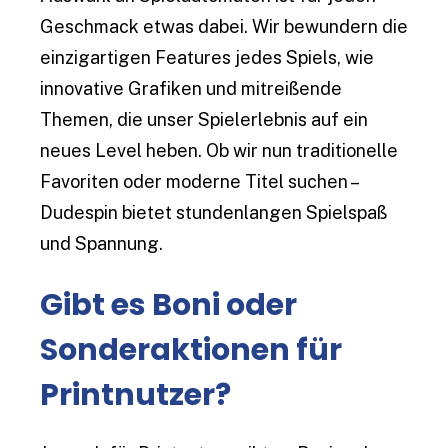
Geschmack etwas dabei. Wir bewundern die
einzigartigen Features jedes Spiels, wie
innovative Grafiken und mitreißende
Themen, die unser Spielerlebnis auf ein
neues Level heben. Ob wir nun traditionelle
Favoriten oder moderne Titel suchen –
Dudespin bietet stundenlangen Spielspaß
und Spannung.
Gibt es Boni oder
Sonderaktionen für
Printnutzer?