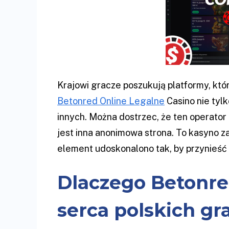
Krajowi gracze poszukują platformy, któr
Betonred Online Legalne
Casino nie tylko
innych. Można dostrzec, że ten operato
jest inna anonimowa strona. To kasyno 
element udoskonalono tak, by przynieść
Dlaczego Betonre
serca polskich gr