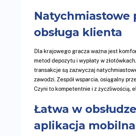
Natychmiastowe p
obsługa klienta
Dla krajowego gracza ważna jest komfor
metod depozytu i wypłaty w złotówkach. 
transakcje są zazwyczaj natychmiastowe
zawodzi. Zespół wsparcia, osiągalny prze
Czyni to kompetentnie i z życzliwością, 
Łatwa w obsłudze
aplikacja mobilna