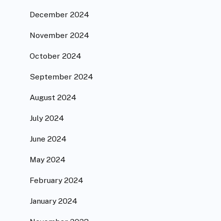
December 2024
November 2024
October 2024
September 2024
August 2024
July 2024
June 2024
May 2024
February 2024
January 2024