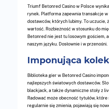
Triumf Betonred Casino w Polsce wynik
rynek. Platforma zapewnia transakcje w 
dostawców, których lubimy. To uczucie, 
wartość. Rozbieżność w stosunku do mi
Betonred nie jest tu losowym gościem, 
naszym języku. Dosłownie i w przenośni.
Imponująca kole
Biblioteka gier w Betonred Casino imponu
najlepszych światowych dostawców. Sloty
blackjack, a także dynamiczne stoły z li
Radować może obecność tytułów, które s
regularnie się zmienia, pojawiają się no