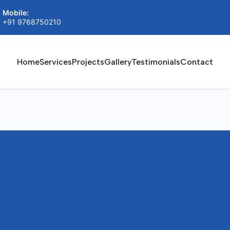
Mobile:
+91 9768750210
Home
Services
Projects
Gallery
Testimonials
Contact
y w Polsce to Betonred Casino
 do gry w Polsce to