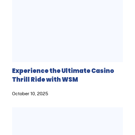
Experience the Ultimate Casino
Thrill Ride with WSM
October 10, 2025