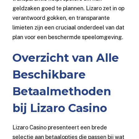
geldzaken goed te plannen. Lizaro zet in op
verantwoord gokken, en transparante
limieten zijn een cruciaal onderdeel van dat
plan voor een beschermde speelomgeving.
Overzicht van Alle
Beschikbare
Betaalmethoden
bij Lizaro Casino
Lizaro Casino presenteert een brede
selectie aan betaalopties die passen bij wat