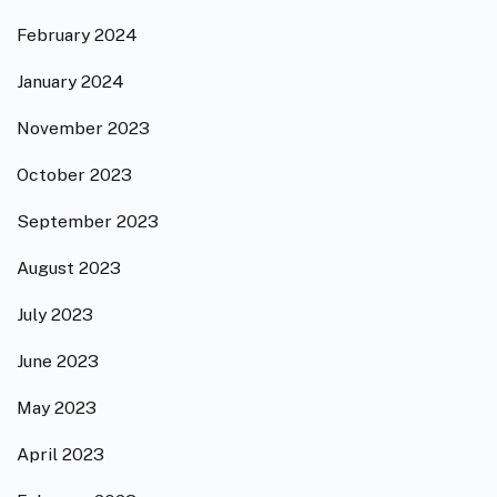
February 2024
January 2024
November 2023
October 2023
September 2023
August 2023
July 2023
June 2023
May 2023
April 2023