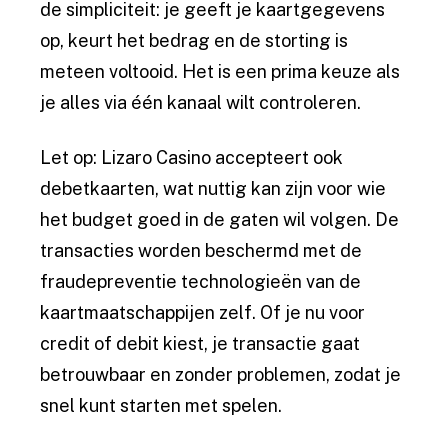
de simpliciteit: je geeft je kaartgegevens
op, keurt het bedrag en de storting is
meteen voltooid. Het is een prima keuze als
je alles via één kanaal wilt controleren.
Let op: Lizaro Casino accepteert ook
debetkaarten, wat nuttig kan zijn voor wie
het budget goed in de gaten wil volgen. De
transacties worden beschermd met de
fraudepreventie technologieën van de
kaartmaatschappijen zelf. Of je nu voor
credit of debit kiest, je transactie gaat
betrouwbaar en zonder problemen, zodat je
snel kunt starten met spelen.