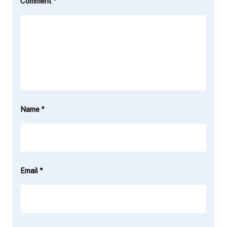
Comment
*
Name
*
Email
*