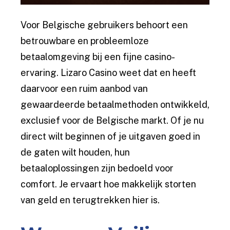
Voor Belgische gebruikers behoort een
betrouwbare en probleemloze
betaalomgeving bij een fijne casino-
ervaring. Lizaro Casino weet dat en heeft
daarvoor een ruim aanbod van
gewaardeerde betaalmethoden ontwikkeld,
exclusief voor de Belgische markt. Of je nu
direct wilt beginnen of je uitgaven goed in
de gaten wilt houden, hun
betaaloplossingen zijn bedoeld voor
comfort. Je ervaart hoe makkelijk storten
van geld en terugtrekken hier is.