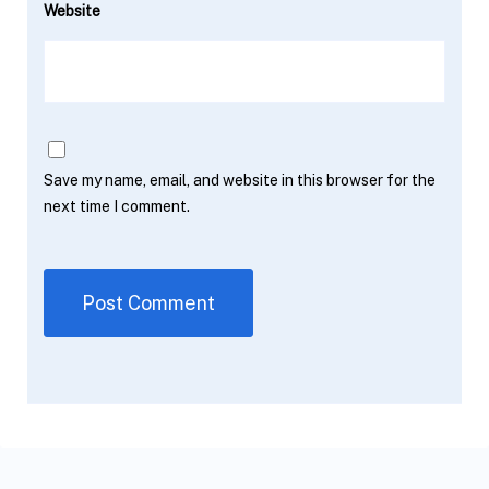
Website
Save my name, email, and website in this browser for the
next time I comment.