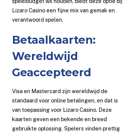
speelbudget wil houden, biedt deze optie bij
Lizaro Casino een fijne mix van gemak en
verantwoord spelen.
Betaalkaarten:
Wereldwijd
Geaccepteerd
Visa en Mastercard zijn wereldwijd de
standaard voor online betalingen, en dat is
van toepassing voor Lizaro Casino. Deze
kaarten geven een bekende en breed
gebruikte oplossing. Spelers vinden prettig