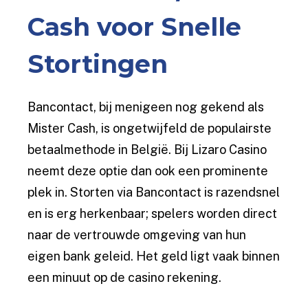
Cash voor Snelle
Stortingen
Bancontact, bij menigeen nog gekend als
Mister Cash, is ongetwijfeld de populairste
betaalmethode in België. Bij Lizaro Casino
neemt deze optie dan ook een prominente
plek in. Storten via Bancontact is razendsnel
en is erg herkenbaar; spelers worden direct
naar de vertrouwde omgeving van hun
eigen bank geleid. Het geld ligt vaak binnen
een minuut op de casino rekening.