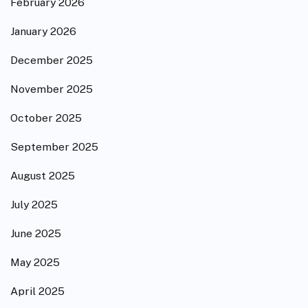
February 2026
January 2026
December 2025
November 2025
October 2025
September 2025
August 2025
July 2025
June 2025
May 2025
April 2025