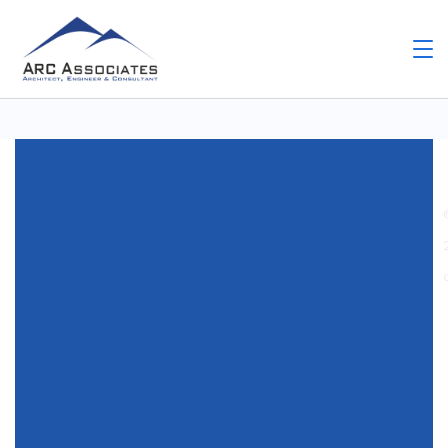
Home
Uncategorized
Lizaro Casino
Betalingsopties: Mogelijke Opties en Limieten voor
Stortingen in Vlaanderen
Uncategorized
Lizaro Casino
Betalingsopties: Mogelijke
Opties en Limieten voor
Stortingen in Vlaanderen