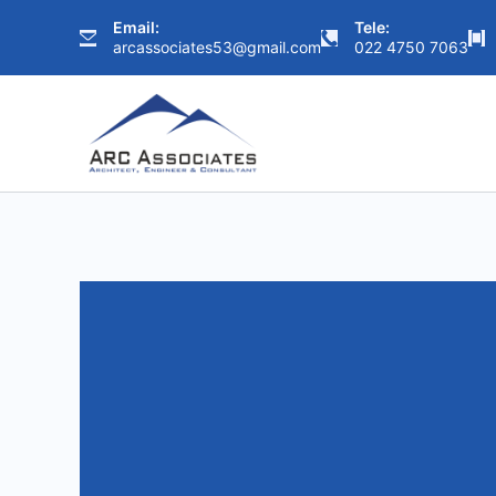
Email:
Tele:
arcassociates53@gmail.com
022 4750 7063
Home
Uncategorized
Historique des exports 
données
Uncategorized
Historique des e