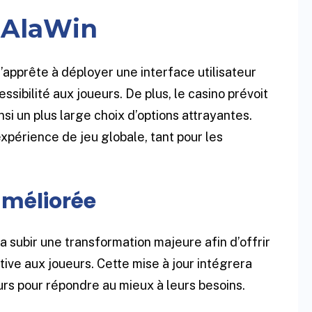
o AlaWin
s’apprête à déployer une interface utilisateur
sibilité aux joueurs. De plus, le casino prévoit
insi un plus large choix d’options attrayantes.
expérience de jeu globale, tant pour les
 améliorée
va subir une transformation majeure afin d’offrir
ive aux joueurs. Cette mise à jour intégrera
rs pour répondre au mieux à leurs besoins.