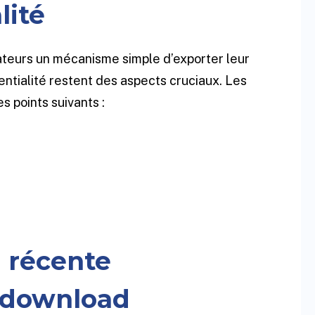
lité
sateurs un mécanisme simple d’exporter leur
dentialité restent des aspects cruciaux. Les
s points suivants :
a récente
e download