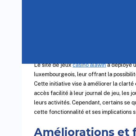
AlaWin Casino L
Télécharger les 
By
Arc Assosiates
April 8, 2026
Write a Comme
Le site de jeux
casino alawin
a déployé u
luxembourgeois, leur offrant la possibili
Cette initiative vise à améliorer la clar
accès facilité à leur journal de jeu, les
leurs activités. Cependant, certains se qu
cette fonctionnalité et ses implications 
Améliorations et 