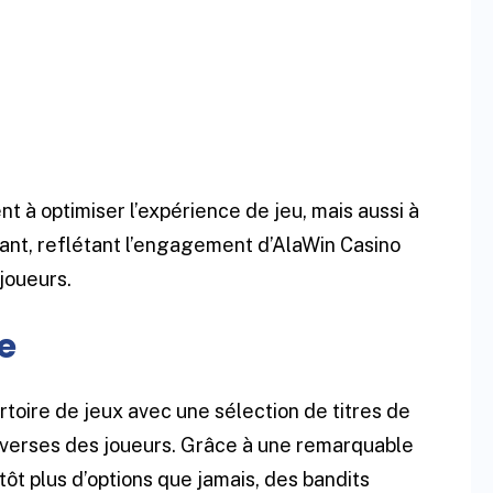
 à optimiser l’expérience de jeu, mais aussi à
lant, reflétant l’engagement d’AlaWin Casino
 joueurs.
e
rtoire de jeux avec une sélection de titres de
iverses des joueurs. Grâce à une remarquable
tôt plus d’options que jamais, des bandits