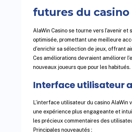
futures du casin
AlaWin Casino se tourne vers l’avenir et 
optimisée, promettant une meilleure acces
d’enrichir sa sélection de jeux, offrant a
Ces améliorations devraient améliorer l’
nouveaux joueurs que pour les habitués.
Interface utilisateur
L’interface utilisateur du casino AlaWin 
une expérience plus engageante et intuit
les précieux commentaires des utilisateu
Principales nouveautés :