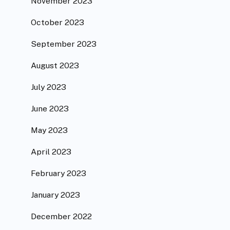
November 2023
October 2023
September 2023
August 2023
July 2023
June 2023
May 2023
April 2023
February 2023
January 2023
December 2022