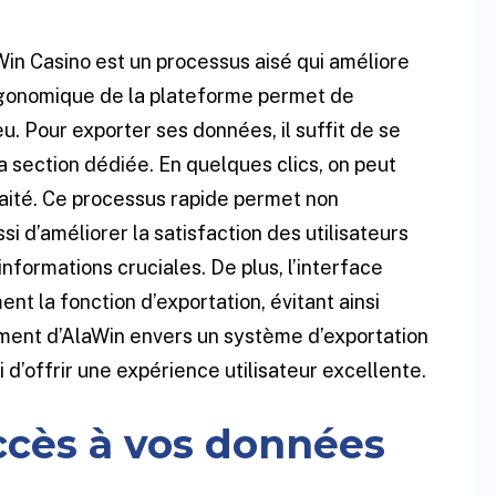
in Casino est un processus aisé qui améliore
 ergonomique de la plateforme permet de
u. Pour exporter ses données, il suffit de se
 section dédiée. En quelques clics, on peut
aité. Ce processus rapide permet non
 d’améliorer la satisfaction des utilisateurs
nformations cruciales. De plus, l’interface
 la fonction d’exportation, évitant ainsi
gement d’AlaWin envers un système d’exportation
d’offrir une expérience utilisateur excellente.
cès à vos données