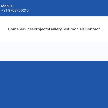
Mobile:
+91 9768750210
Home
Services
Projects
Gallery
Testimonials
Contact
Maintenant AlaWin Casino Lets Luxembourg Télécharger les
xports Maintenant