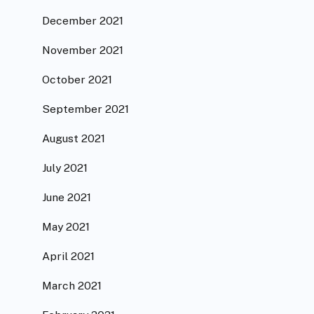
December 2021
November 2021
October 2021
September 2021
August 2021
July 2021
June 2021
May 2021
April 2021
March 2021