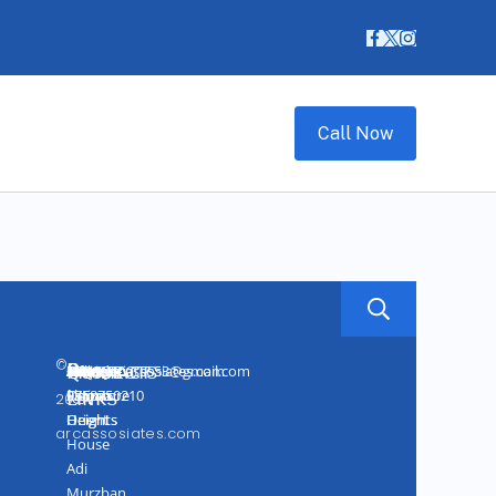
Call Now
Sear
©
Projects
Quick
Contact
Al-
Chandan
Al-
AJMAL
Home
Projects
Services
Gallery
info@arcassosiates.com
arcassociates53@gmail.com
+91
1st
Recent Posts
Qamar
Signature
Fatima
235
Links
9768750210
Floor,
2024
Heights
Heights
Orient
arcassosiates.com
Op welke manier begin je bij Instant
House
Adi
Casino in België
Murzban