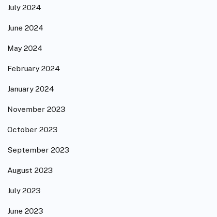
July 2024
June 2024
May 2024
February 2024
January 2024
November 2023
October 2023
September 2023
August 2023
July 2023
June 2023