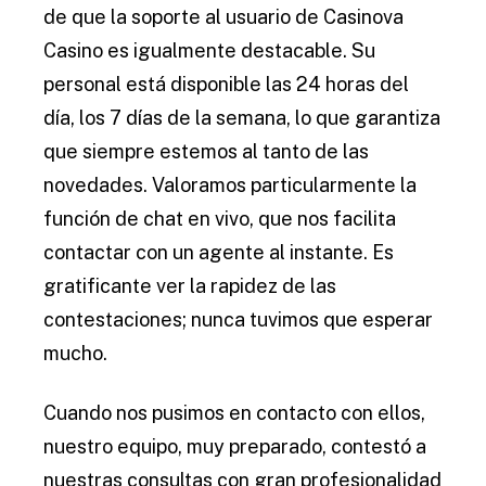
de que la soporte al usuario de Casinova
Casino es igualmente destacable. Su
personal está disponible las 24 horas del
día, los 7 días de la semana, lo que garantiza
que siempre estemos al tanto de las
novedades. Valoramos particularmente la
función de chat en vivo, que nos facilita
contactar con un agente al instante. Es
gratificante ver la rapidez de las
contestaciones; nunca tuvimos que esperar
mucho.
Cuando nos pusimos en contacto con ellos,
nuestro equipo, muy preparado, contestó a
nuestras consultas con gran profesionalidad