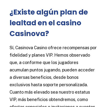
¿Existe algún plan de
lealtad en el casino
Casinova?
Sí, Casinova Casino ofrece recompensas por
fidelidad y planes VIP. Hemos observado
que, a conforme que los jugadores
acumulan puntos jugando, pueden acceder
a diversas beneficios, desde bonos
exclusivos hasta soporte personalizada.
Cuanto más elevado sea nuestro estatus
VIP, más beneficios obtendremos, como
ofertas especiales e invitaciones a eventos.