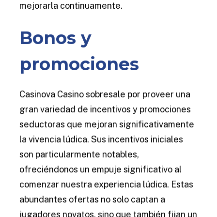
mejorarla continuamente.
Bonos y
promociones
Casinova Casino sobresale por proveer una
gran variedad de incentivos y promociones
seductoras que mejoran significativamente
la vivencia lúdica. Sus incentivos iniciales
son particularmente notables,
ofreciéndonos un empuje significativo al
comenzar nuestra experiencia lúdica. Estas
abundantes ofertas no solo captan a
jugadores novatos, sino que también fijan un