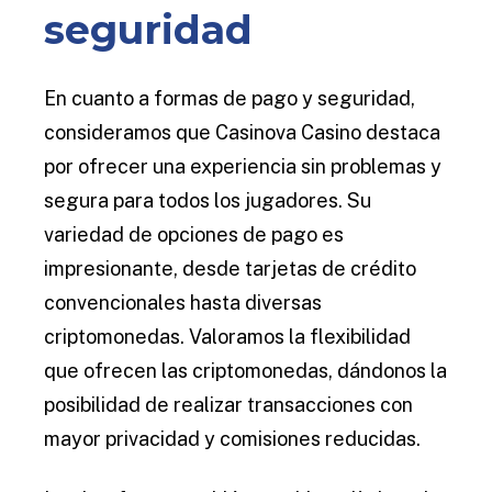
seguridad
En cuanto a formas de pago y seguridad,
consideramos que Casinova Casino destaca
por ofrecer una experiencia sin problemas y
segura para todos los jugadores. Su
variedad de opciones de pago es
impresionante, desde tarjetas de crédito
convencionales hasta diversas
criptomonedas. Valoramos la flexibilidad
que ofrecen las criptomonedas, dándonos la
posibilidad de realizar transacciones con
mayor privacidad y comisiones reducidas.