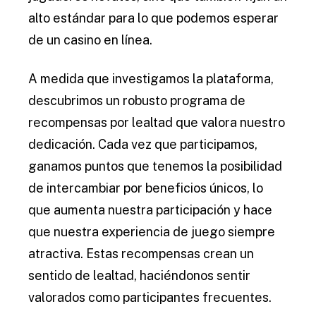
alto estándar para lo que podemos esperar
de un casino en línea.
A medida que investigamos la plataforma,
descubrimos un robusto programa de
recompensas por lealtad que valora nuestro
dedicación. Cada vez que participamos,
ganamos puntos que tenemos la posibilidad
de intercambiar por beneficios únicos, lo
que aumenta nuestra participación y hace
que nuestra experiencia de juego siempre
atractiva. Estas recompensas crean un
sentido de lealtad, haciéndonos sentir
valorados como participantes frecuentes.