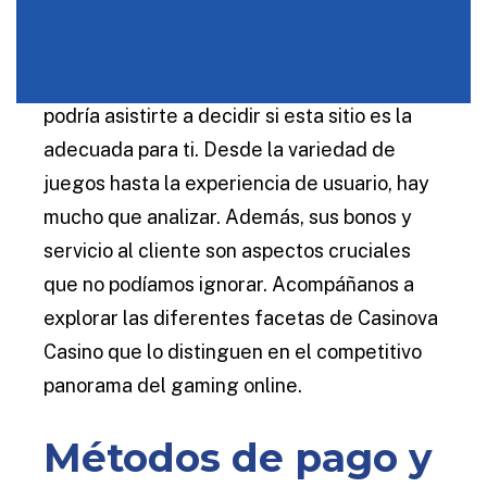
Tras pasar cien horas en
Casinova Casino
,
hemos recopilado información valiosa que
podría asistirte a decidir si esta sitio es la
adecuada para ti. Desde la variedad de
juegos hasta la experiencia de usuario, hay
mucho que analizar. Además, sus bonos y
servicio al cliente son aspectos cruciales
que no podíamos ignorar. Acompáñanos a
explorar las diferentes facetas de Casinova
Casino que lo distinguen en el competitivo
panorama del gaming online.
Métodos de pago y