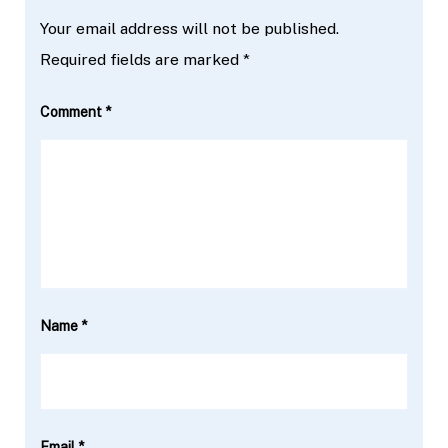
Your email address will not be published.
Required fields are marked
*
Comment
*
Name
*
Email
*