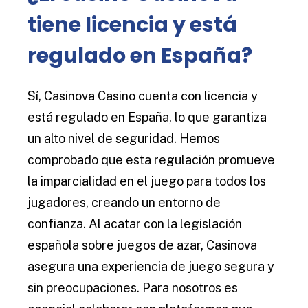
tiene licencia y está
regulado en España?
Sí, Casinova Casino cuenta con licencia y
está regulado en España, lo que garantiza
un alto nivel de seguridad. Hemos
comprobado que esta regulación promueve
la imparcialidad en el juego para todos los
jugadores, creando un entorno de
confianza. Al acatar con la legislación
española sobre juegos de azar, Casinova
asegura una experiencia de juego segura y
sin preocupaciones. Para nosotros es