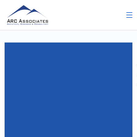
Home
Uncategorized
Jugué cien horas en
Casinova Casino: Reseña detallada de España
Uncategorized
Jugué cien horas en
Casinova Casino: Reseña
detallada de España
By
Arc Assosiates
April 8, 2026
Write a Comment