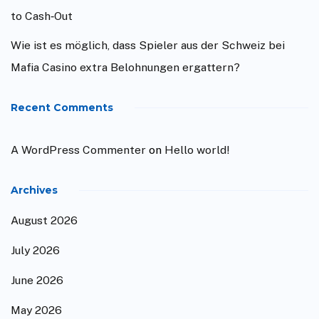
to Cash‑Out
Wie ist es möglich, dass Spieler aus der Schweiz bei
Mafia Casino extra Belohnungen ergattern?
Recent Comments
A WordPress Commenter
on
Hello world!
Archives
August 2026
July 2026
June 2026
May 2026