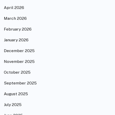
April 2026
March 2026
February 2026
January 2026
December 2025
November 2025
October 2025
September 2025
August 2025
July 2025