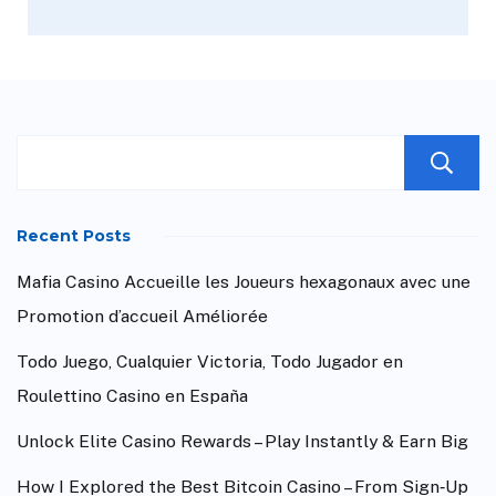
Recent Posts
Mafia Casino Accueille les Joueurs hexagonaux avec une
Promotion d’accueil Améliorée
Todo Juego, Cualquier Victoria, Todo Jugador en
Roulettino Casino en España
Unlock Elite Casino Rewards – Play Instantly & Earn Big
How I Explored the Best Bitcoin Casino – From Sign‑Up