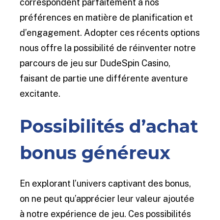
correspondent parfaitement à nos
préférences en matière de planification et
d’engagement. Adopter ces récents options
nous offre la possibilité de réinventer notre
parcours de jeu sur DudeSpin Casino,
faisant de partie une différente aventure
excitante.
Possibilités d’achat
bonus généreux
En explorant l’univers captivant des bonus,
on ne peut qu’apprécier leur valeur ajoutée
à notre expérience de jeu. Ces possibilités