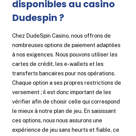
disponibles au casino
Dudespin ?
Chez DudeSpin Casino, nous offrons de
nombreuses options de paiement adaptées
à nos exigences. Nous pouvons utiliser les
cartes de crédit, les e-wallets et les
transferts bancaires pour nos opérations.
Chaque option a ses propres restrictions de
versement ; il est donc important de les
vérifier afin de choisir celle qui correspond
le mieux à notre plan de jeu. En saisissant
ces options, nous nous assurons une
expérience de jeu sans heurts et fiable, ce