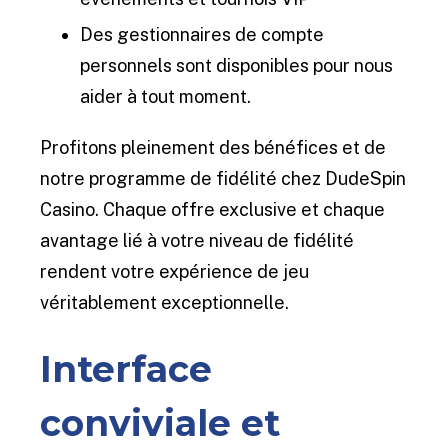
Des gestionnaires de compte
personnels sont disponibles pour nous
aider à tout moment.
Profitons pleinement des bénéfices et de
notre programme de fidélité chez DudeSpin
Casino. Chaque offre exclusive et chaque
avantage lié à votre niveau de fidélité
rendent votre expérience de jeu
véritablement exceptionnelle.
Interface
conviviale et