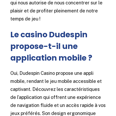
qui nous autorise de nous concentrer sur le
plaisir et de profiter pleinement de notre
temps de jeu !
Le casino Dudespin
propose-t-il une
application mobile ?
Oui, Dudespin Casino propose une appli
mobile, rendant le jeu mobile accessible et
captivant. Découvrez les caractéristiques
de l’application qui offrent une expérience
de navigation fluide et un accès rapide à vos
jeux préférés. Son design ergonomique