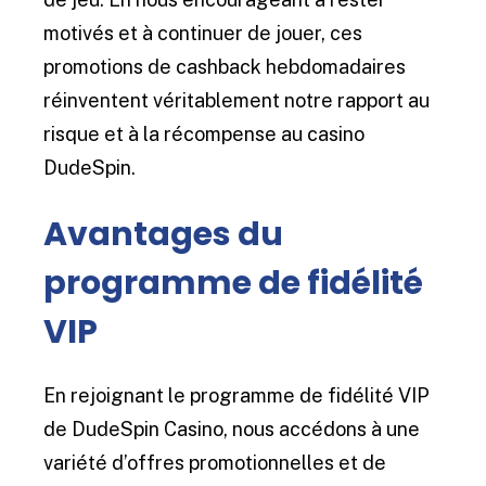
motivés et à continuer de jouer, ces
promotions de cashback hebdomadaires
réinventent véritablement notre rapport au
risque et à la récompense au casino
DudeSpin.
Avantages du
programme de fidélité
VIP
En rejoignant le programme de fidélité VIP
de DudeSpin Casino, nous accédons à une
variété d’offres promotionnelles et de