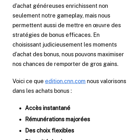
d’achat généreuses enrichissent non
seulement notre gameplay, mais nous
permettent aussi de mettre en œuvre des
stratégies de bonus efficaces. En
choisissant judicieusement les moments
d’achat des bonus, nous pouvons maximiser
nos chances de remporter de gros gains.
Voici ce que
edition.cnn.com
nous valorisons
dans les achats bonus :
Accès instantané
Rémunérations majorées
Des choix flexibles