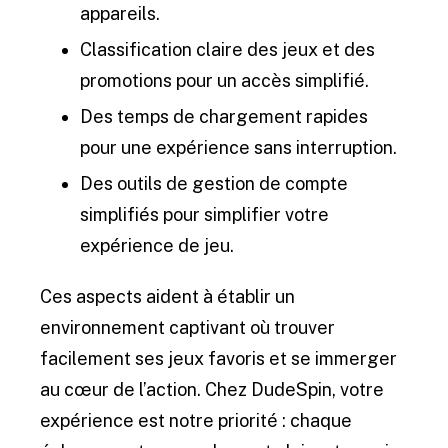
appareils.
Classification claire des jeux et des
promotions pour un accès simplifié.
Des temps de chargement rapides
pour une expérience sans interruption.
Des outils de gestion de compte
simplifiés pour simplifier votre
expérience de jeu.
Ces aspects aident à établir un
environnement captivant où trouver
facilement ses jeux favoris et se immerger
au cœur de l’action. Chez DudeSpin, votre
expérience est notre priorité : chaque