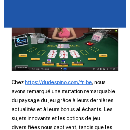
Chez
https://dudespino.com/fr-be
, nous
avons remarqué une mutation remarquable
du paysage du jeu grâce à leurs dernières
actualités et à leurs bonus alléchants. Les
sujets innovants et les options de jeu
diversifiées nous captivent, tandis que les