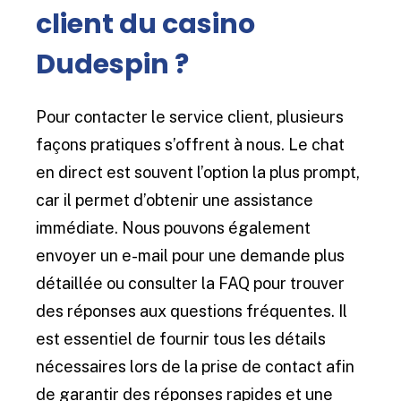
client du casino
Dudespin ?
Pour contacter le service client, plusieurs
façons pratiques s’offrent à nous. Le chat
en direct est souvent l’option la plus prompt,
car il permet d’obtenir une assistance
immédiate. Nous pouvons également
envoyer un e-mail pour une demande plus
détaillée ou consulter la FAQ pour trouver
des réponses aux questions fréquentes. Il
est essentiel de fournir tous les détails
nécessaires lors de la prise de contact afin
de garantir des réponses rapides et une