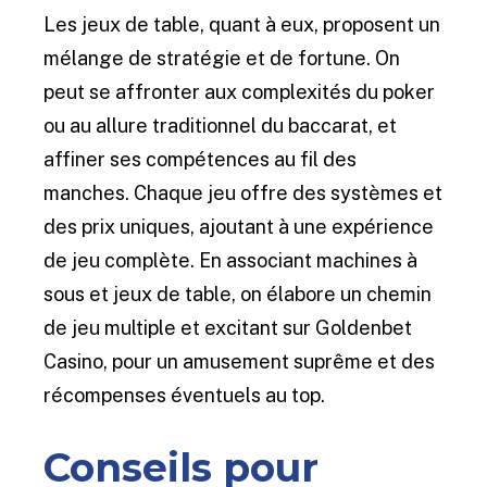
Les jeux de table, quant à eux, proposent un
mélange de stratégie et de fortune. On
peut se affronter aux complexités du poker
ou au allure traditionnel du baccarat, et
affiner ses compétences au fil des
manches. Chaque jeu offre des systèmes et
des prix uniques, ajoutant à une expérience
de jeu complète. En associant machines à
sous et jeux de table, on élabore un chemin
de jeu multiple et excitant sur Goldenbet
Casino, pour un amusement suprême et des
récompenses éventuels au top.
Conseils pour