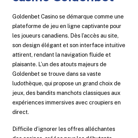
Goldenbet Casino se démarque comme une
plateforme de jeu en ligne captivante pour
les joueurs canadiens. Dès l’accès au site,
son design élégant et son interface intuitive
attirent, rendant la navigation fluide et
plaisante. L’un des atouts majeurs de
Goldenbet se trouve dans sa vaste
ludothèque, qui propose un grand choix de
jeux, des bandits manchots classiques aux
expériences immersives avec croupiers en
direct.
Difficile d’ignorer les offres alléchantes