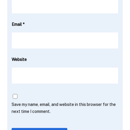
Email
*
Website
Save my name, email, and website in this browser for the
next time I comment.