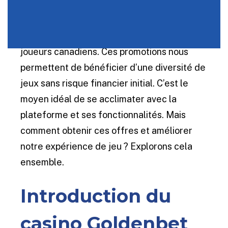
Chez
leader goldenbet casino validation du
compte
, nous sommes heureux de découvrir
les bonus gratuits exclusifs offerts aux
joueurs canadiens. Ces promotions nous
permettent de bénéficier d’une diversité de
jeux sans risque financier initial. C’est le
moyen idéal de se acclimater avec la
plateforme et ses fonctionnalités. Mais
comment obtenir ces offres et améliorer
notre expérience de jeu ? Explorons cela
ensemble.
Introduction du
casino Goldenbet