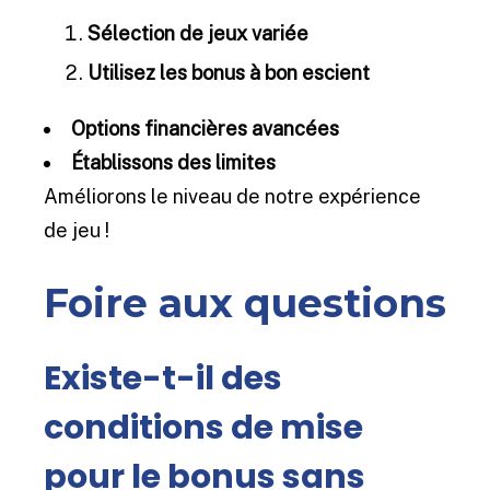
Sélection de jeux variée
Utilisez les bonus à bon escient
Options financières avancées
Établissons des limites
Améliorons le niveau de notre expérience
de jeu !
Foire aux questions
Existe-t-il des
conditions de mise
pour le bonus sans