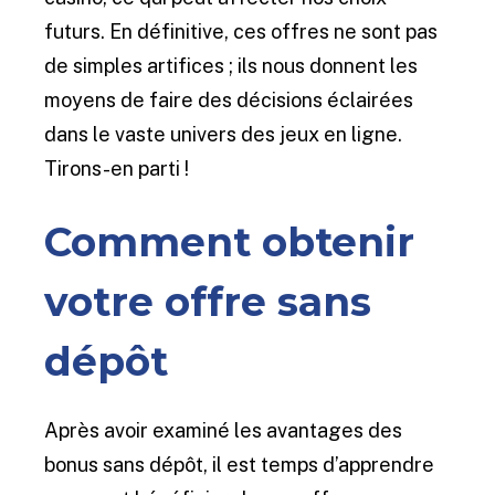
futurs. En définitive, ces offres ne sont pas
de simples artifices ; ils nous donnent les
moyens de faire des décisions éclairées
dans le vaste univers des jeux en ligne.
Tirons-en parti !
Comment obtenir
votre offre sans
dépôt
Après avoir examiné les avantages des
bonus sans dépôt, il est temps d’apprendre