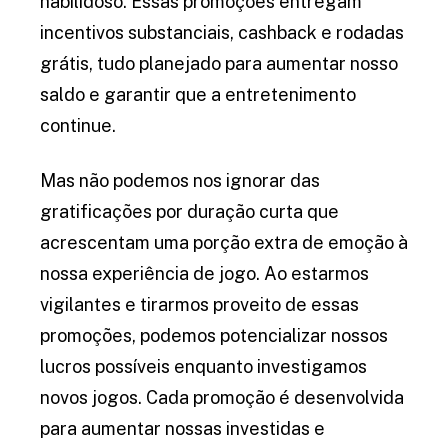
habilidoso. Essas promoções entregam
incentivos substanciais, cashback e rodadas
grátis, tudo planejado para aumentar nosso
saldo e garantir que a entretenimento
continue.
Mas não podemos nos ignorar das
gratificações por duração curta que
acrescentam uma porção extra de emoção à
nossa experiência de jogo. Ao estarmos
vigilantes e tirarmos proveito de essas
promoções, podemos potencializar nossos
lucros possíveis enquanto investigamos
novos jogos. Cada promoção é desenvolvida
para aumentar nossas investidas e