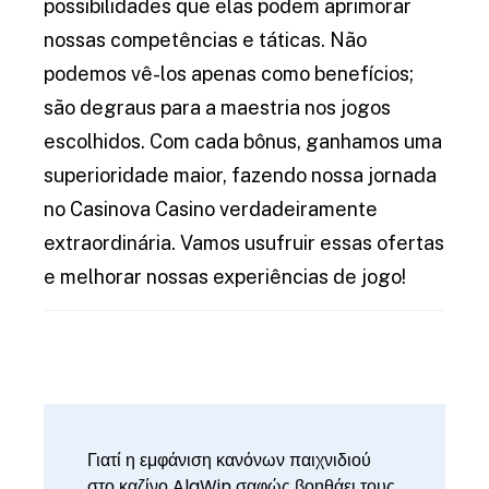
possibilidades que elas podem aprimorar
nossas competências e táticas. Não
podemos vê-los apenas como benefícios;
são degraus para a maestria nos jogos
escolhidos. Com cada bônus, ganhamos uma
superioridade maior, fazendo nossa jornada
no Casinova Casino verdadeiramente
extraordinária. Vamos usufruir essas ofertas
e melhorar nossas experiências de jogo!
Γιατί η εμφάνιση κανόνων παιχνιδιού
στο καζίνο AlaWin σαφώς βοηθάει τους