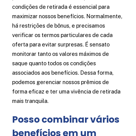
condições de retirada é essencial para
maximizar nossos benefícios. Normalmente,
há restrições de bônus, e precisamos
verificar os termos particulares de cada
oferta para evitar surpresas. É sensato
monitorar tanto os valores máximos de
saque quanto todos os condições
associados aos benefícios. Dessa forma,
podemos gerenciar nossos prêmios de
forma eficaz e ter uma vivência de retirada
mais tranquila.
Posso combinar vários
benefícios em um