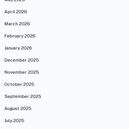
April 2026
March 2026
February 2026
January 2026
December 2025
November 2025
October 2025
September 2025
August 2025
July 2025