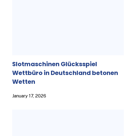
Slotmaschinen Glücksspiel
Wettbüro in Deutschland betonen
Wetten
January 17, 2026