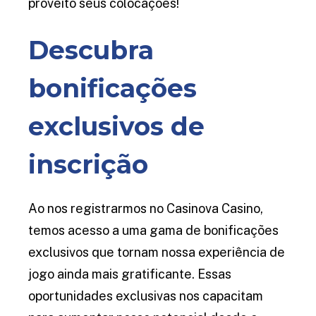
proveito seus colocações!
Descubra
bonificações
exclusivos de
inscrição
Ao nos registrarmos no Casinova Casino,
temos acesso a uma gama de bonificações
exclusivos que tornam nossa experiência de
jogo ainda mais gratificante. Essas
oportunidades exclusivas nos capacitam