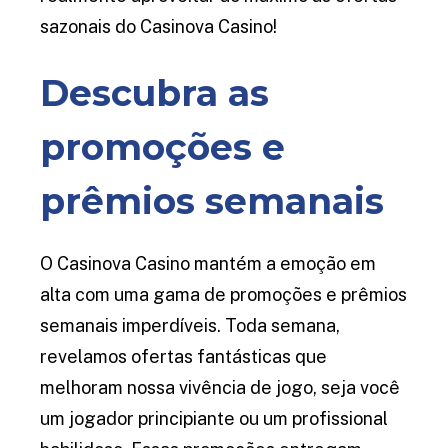
sazonais do Casinova Casino!
Descubra as
promoções e
prêmios semanais
O Casinova Casino mantém a emoção em
alta com uma gama de promoções e prêmios
semanais imperdíveis. Toda semana,
revelamos ofertas fantásticas que
melhoram nossa vivência de jogo, seja você
um jogador principiante ou um profissional