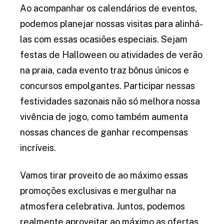
Ao acompanhar os calendários de eventos,
podemos planejar nossas visitas para alinhá-
las com essas ocasiões especiais. Sejam
festas de Halloween ou atividades de verão
na praia, cada evento traz bônus únicos e
concursos empolgantes. Participar nessas
festividades sazonais não só melhora nossa
vivência de jogo, como também aumenta
nossas chances de ganhar recompensas
incríveis.
Vamos tirar proveito de ao máximo essas
promoções exclusivas e mergulhar na
atmosfera celebrativa. Juntos, podemos
realmente aproveitar ao máximo as ofertas