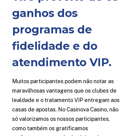
ganhos dos
programas de
fidelidade e do
atendimento VIP.
Muitos participantes podem não notar as
maravilhosas vantagens que os clubes de
lealdade e o tratamento VIP entregam aos
casas de apostas. No Casinova Casino, não
só valorizamos os nossos participantes,
como também os gratificamos