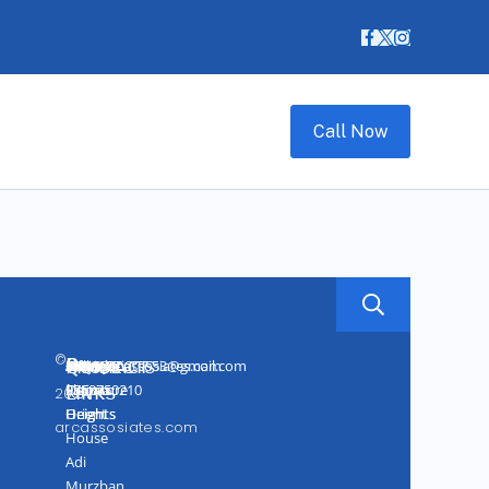
Call Now
Sear
©
Projects
Quick
Contact
Al-
Chandan
Al-
AJMAL
Home
Projects
Services
Gallery
info@arcassosiates.com
arcassociates53@gmail.com
+91
1st
Recent Posts
Qamar
Signature
Fatima
235
Links
9768750210
Floor,
2024
Heights
Heights
Orient
arcassosiates.com
Todo Juego, Cualquier Victoria, Todo
House
Adi
Jugador en Roulettino Casino en España
Murzban