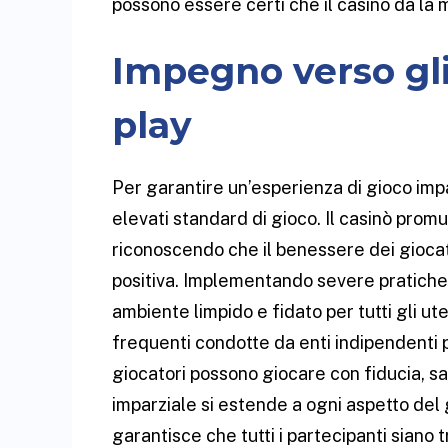
possono essere certi che il casinò dà la m
Impegno verso gli
play
Per garantire un’esperienza di gioco impar
elevati standard di gioco. Il casinò prom
riconoscendo che il benessere dei gioca
positiva. Implementando severe pratiche 
ambiente limpido e fidato per tutti gli ut
frequenti condotte da enti indipendenti per
giocatori possono giocare con fiducia, sa
imparziale si estende a ogni aspetto del
garantisce che tutti i partecipanti siano