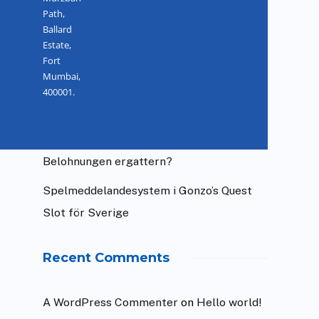
Path,
Unlock Elite Casino Rewards – Play
Ballard
Instantly & Earn Big
Estate,
Fort
How I Explored the Best Bitcoin Casino –
Mumbai,
From Sign‑Up to Cash‑Out
400001.
Wie ist es möglich, dass Spieler aus der
Schweiz bei Mafia Casino extra
Belohnungen ergattern?
Spelmeddelandesystem i Gonzo’s Quest
Slot för Sverige
Recent Comments
A WordPress Commenter
on
Hello world!