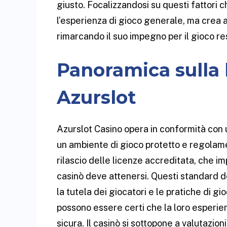
giusto. Focalizzandosi su questi fattori 
l’esperienza di gioco generale, ma crea a
rimarcando il suo impegno per il gioco re
Panoramica sulla 
Azurslot
Azurslot Casino opera in conformità con
un ambiente di gioco protetto e regolamen
rilascio delle licenze accreditata, che i
casinò deve attenersi. Questi standard def
la tutela dei giocatori e le pratiche di g
possono essere certi che la loro esperie
sicura. Il casinò si sottopone a valutazioni