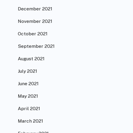
December 2021
November 2021
October 2021
September 2021
August 2021
July 2021
June 2021
May 2021
April 2021
March 2021