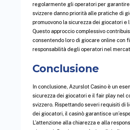
regolarmente gli operatori per garantire il
svizzere danno priorità alle pratiche di 
promuovono la sicurezza dei giocatori e li
Questo approccio complessivo contribuisc
consentendo loro di giocare online con 
responsabilità degli operatori nel mercat
Conclusione
In conclusione, Azurslot Casino è un ese
sicurezza dei giocatori e il fair play ne
svizzero. Rispettando severi requisiti di
dei giocatori, il casinò garantisce un’esp
L’attenzione alla chiarezza e alla respons