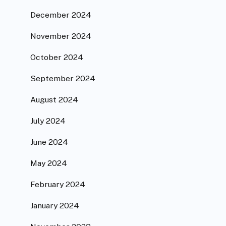
December 2024
November 2024
October 2024
September 2024
August 2024
July 2024
June 2024
May 2024
February 2024
January 2024