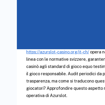
Azurslot Casino pe
By
Arc Assosiates
April 8, 2026
Write a Comme
https://azurslot-casino.org/it-ch/
opera ne
linea con le normative svizzere, garante
casinò agli standard di gioco equo testim
il gioco responsabile. Audit periodici da
trasparenza, ma come si traducono queste
giocatori? Approfondire questo aspetto ri
operativa di Azurslot.