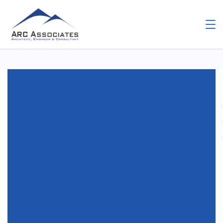
Home
Uncategorized
Conviértete en el foco con
Boomzino Casino en el mercado español
Uncategorized
Conviértete en el foco con
Boomzino Casino en el
mercado español
By
Arc Assosiates
May 27, 2026
Write a Comment