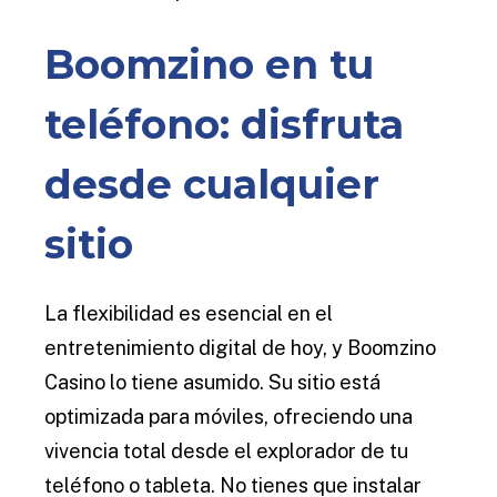
Boomzino en tu
teléfono: disfruta
desde cualquier
sitio
La flexibilidad es esencial en el
entretenimiento digital de hoy, y Boomzino
Casino lo tiene asumido. Su sitio está
optimizada para móviles, ofreciendo una
vivencia total desde el explorador de tu
teléfono o tableta. No tienes que instalar