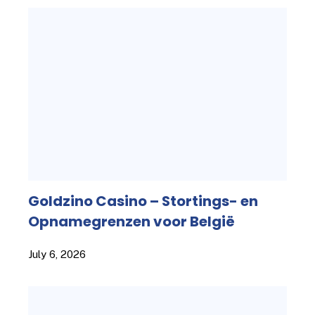
Goldzino Casino – Stortings- en
Opnamegrenzen voor België
July 6, 2026