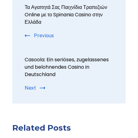
Τα Αγαπητά Σας Παιχνίδια Τραπεζιών
Online με το Spinania Casino στην
Ελλάδα
Previous
Casoola: Ein seriöses, zugelassenes
und belohnendes Casino in
Deutschland
Next
Related Posts