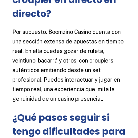
croupier en directo en
directo?
Por supuesto. Boomzino Casino cuenta con
una sección extensa de apuestas en tiempo
real. En ella puedes gozar de ruleta,
veintiuno, bacarrá y otros, con croupiers
auténticos emitiendo desde un set
profesional. Puedes interactuar y jugar en
tiempo real, una experiencia que imita la
genuinidad de un casino presencial.
¿Qué pasos seguir si
tengo dificultades para