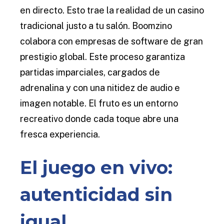
en directo. Esto trae la realidad de un casino
tradicional justo a tu salón. Boomzino
colabora con empresas de software de gran
prestigio global. Este proceso garantiza
partidas imparciales, cargados de
adrenalina y con una nitidez de audio e
imagen notable. El fruto es un entorno
recreativo donde cada toque abre una
fresca experiencia.
El juego en vivo:
autenticidad sin
igual