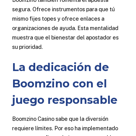
segura. Ofrece instrumentos para que tú
mismo fijes topes y ofrece enlaces a
organizaciones de ayuda. Esta mentalidad
muestra que el bienestar del apostador es
su prioridad.
La dedicación de
Boomzino con el
juego responsable
Boomzino Casino sabe que la diversión
requiere límites. Por eso ha implementado