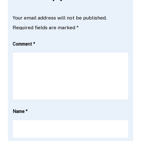
Your email address will not be published.
Required fields are marked
*
Comment
*
Name
*