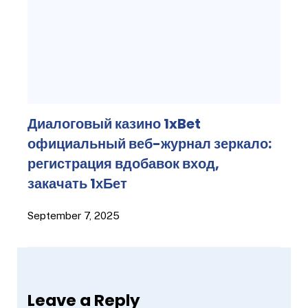
Диалоговый казино 1xBet
официальный веб-журнал зеркало:
регистрация вдобавок вход,
закачать 1хБет
September 7, 2025
Leave a Reply