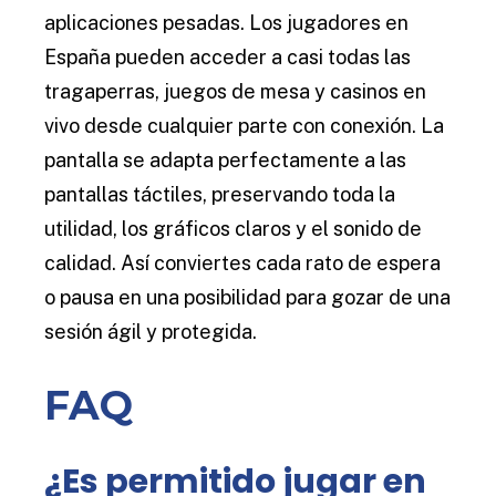
aplicaciones pesadas. Los jugadores en
España pueden acceder a casi todas las
tragaperras, juegos de mesa y casinos en
vivo desde cualquier parte con conexión. La
pantalla se adapta perfectamente a las
pantallas táctiles, preservando toda la
utilidad, los gráficos claros y el sonido de
calidad. Así conviertes cada rato de espera
o pausa en una posibilidad para gozar de una
sesión ágil y protegida.
FAQ
¿Es permitido jugar en