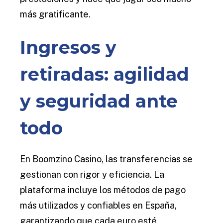
más gratificante.
Ingresos y
retiradas: agilidad
y seguridad ante
todo
En Boomzino Casino, las transferencias se
gestionan con rigor y eficiencia. La
plataforma incluye los métodos de pago
más utilizados y confiables en España,
garantizando que cada euro esté