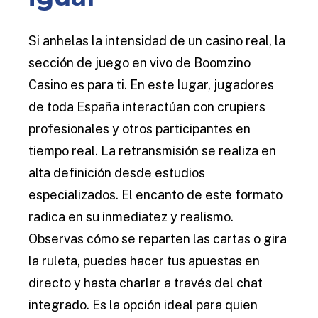
Si anhelas la intensidad de un casino real, la
sección de juego en vivo de Boomzino
Casino es para ti. En este lugar, jugadores
de toda España interactúan con crupiers
profesionales y otros participantes en
tiempo real. La retransmisión se realiza en
alta definición desde estudios
especializados. El encanto de este formato
radica en su inmediatez y realismo.
Observas cómo se reparten las cartas o gira
la ruleta, puedes hacer tus apuestas en
directo y hasta charlar a través del chat
integrado. Es la opción ideal para quien