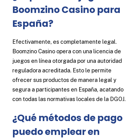
Boomzino Casino para
España?
Efectivamente, es completamente legal.
Boomzino Casino opera con una licencia de
juegos en línea otorgada por una autoridad
reguladora acreditada. Esto le permite
ofrecer sus productos de manera legal y
segura a participantes en España, acatando
con todas las normativas locales de la DGOJ.
¿Qué métodos de pago
puedo emplear en