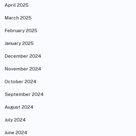
April 2025
March 2025
February 2025
January 2025
December 2024
November 2024
October 2024
September 2024
August 2024
July 2024
June 2024