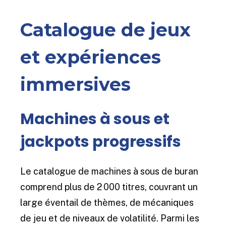
Catalogue de jeux
et expériences
immersives
Machines à sous et
jackpots progressifs
Le catalogue de machines à sous de buran
comprend plus de 2 000 titres, couvrant un
large éventail de thèmes, de mécaniques
de jeu et de niveaux de volatilité. Parmi les