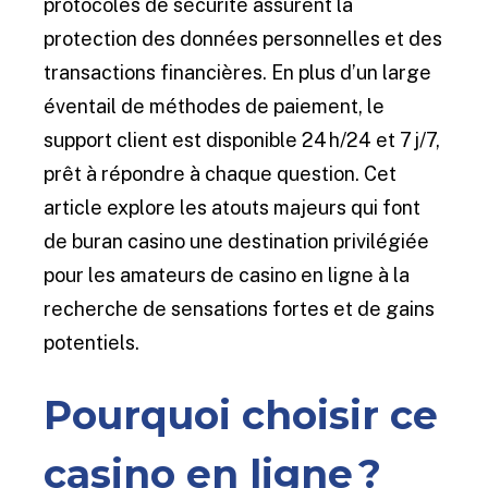
protocoles de sécurité assurent la
protection des données personnelles et des
transactions financières. En plus d’un large
éventail de méthodes de paiement, le
support client est disponible 24 h/24 et 7 j/7,
prêt à répondre à chaque question. Cet
article explore les atouts majeurs qui font
de buran casino une destination privilégiée
pour les amateurs de casino en ligne à la
recherche de sensations fortes et de gains
potentiels.
Pourquoi choisir ce
casino en ligne ?