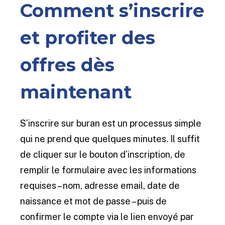
Comment s’inscrire
et profiter des
offres dès
maintenant
S’inscrire sur buran est un processus simple
qui ne prend que quelques minutes. Il suffit
de cliquer sur le bouton d’inscription, de
remplir le formulaire avec les informations
requises – nom, adresse email, date de
naissance et mot de passe – puis de
confirmer le compte via le lien envoyé par