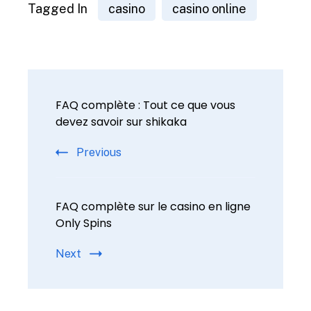
Tagged In
casino
casino online
FAQ complète : Tout ce que vous
devez savoir sur shikaka
Previous
FAQ complète sur le casino en ligne
Only Spins
Next