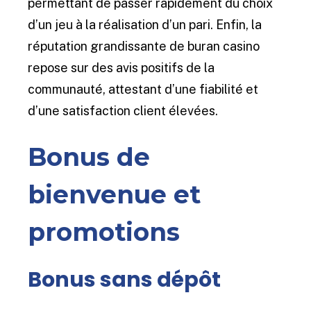
permettant de passer rapidement du choix
d’un jeu à la réalisation d’un pari. Enfin, la
réputation grandissante de buran casino
repose sur des avis positifs de la
communauté, attestant d’une fiabilité et
d’une satisfaction client élevées.
Bonus de
bienvenue et
promotions
Bonus sans dépôt