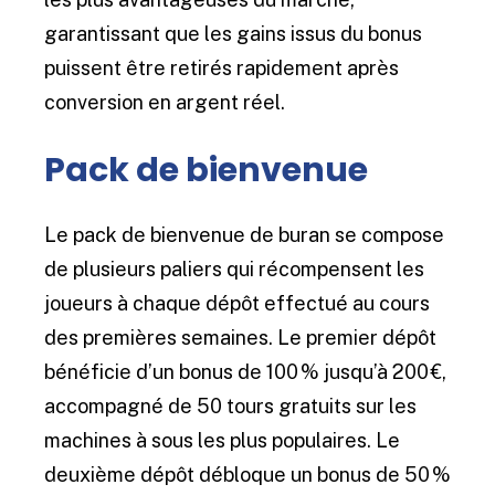
garantissant que les gains issus du bonus
puissent être retirés rapidement après
conversion en argent réel.
Pack de bienvenue
Le pack de bienvenue de buran se compose
de plusieurs paliers qui récompensent les
joueurs à chaque dépôt effectué au cours
des premières semaines. Le premier dépôt
bénéficie d’un bonus de 100 % jusqu’à 200 €,
accompagné de 50 tours gratuits sur les
machines à sous les plus populaires. Le
deuxième dépôt débloque un bonus de 50 %