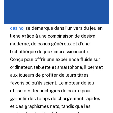
By
Arc Assosiates
June 30, 2026
Le site buran, connu sous le nom de
buran
casino
, se démarque dans l’univers du jeu en
ligne grâce à une combinaison de design
moderne, de bonus généreux et d’une
bibliothèque de jeux impressionnante.
Conçu pour offrir une expérience fluide sur
ordinateur, tablette et smartphone, il permet
aux joueurs de profiter de leurs titres
favoris où qu’ils soient. Le moteur de jeu
utilise des technologies de pointe pour
garantir des temps de chargement rapides
et des graphismes nets, tandis que les