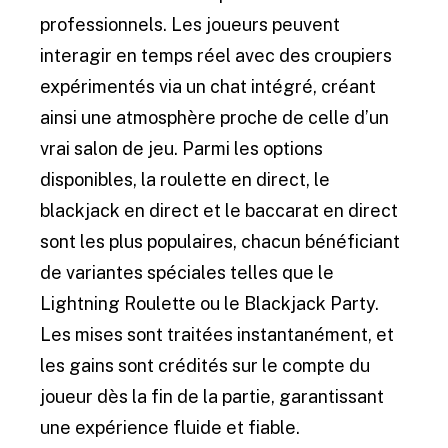
professionnels. Les joueurs peuvent
interagir en temps réel avec des croupiers
expérimentés via un chat intégré, créant
ainsi une atmosphère proche de celle d’un
vrai salon de jeu. Parmi les options
disponibles, la roulette en direct, le
blackjack en direct et le baccarat en direct
sont les plus populaires, chacun bénéficiant
de variantes spéciales telles que le
Lightning Roulette ou le Blackjack Party.
Les mises sont traitées instantanément, et
les gains sont crédités sur le compte du
joueur dès la fin de la partie, garantissant
une expérience fluide et fiable.