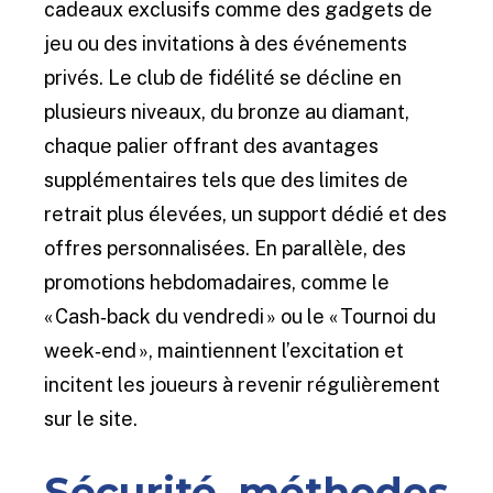
cadeaux exclusifs comme des gadgets de
jeu ou des invitations à des événements
privés. Le club de fidélité se décline en
plusieurs niveaux, du bronze au diamant,
chaque palier offrant des avantages
supplémentaires tels que des limites de
retrait plus élevées, un support dédié et des
offres personnalisées. En parallèle, des
promotions hebdomadaires, comme le
« Cash‑back du vendredi » ou le « Tournoi du
week‑end », maintiennent l’excitation et
incitent les joueurs à revenir régulièrement
sur le site.
Sécurité, méthodes