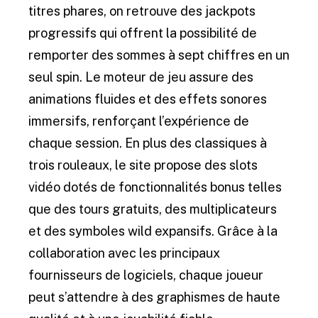
titres phares, on retrouve des jackpots
progressifs qui offrent la possibilité de
remporter des sommes à sept chiffres en un
seul spin. Le moteur de jeu assure des
animations fluides et des effets sonores
immersifs, renforçant l’expérience de
chaque session. En plus des classiques à
trois rouleaux, le site propose des slots
vidéo dotés de fonctionnalités bonus telles
que des tours gratuits, des multiplicateurs
et des symboles wild expansifs. Grâce à la
collaboration avec les principaux
fournisseurs de logiciels, chaque joueur
peut s’attendre à des graphismes de haute