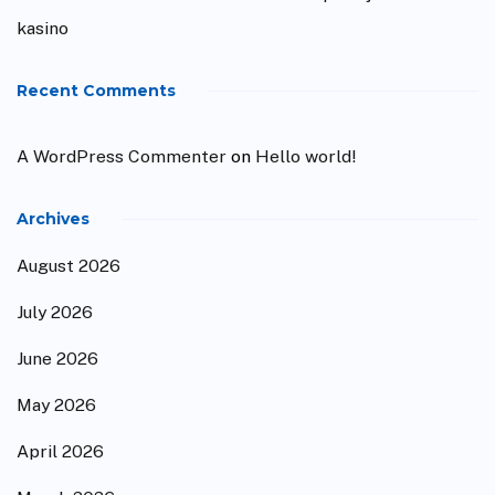
kasino
Recent Comments
A WordPress Commenter
on
Hello world!
Archives
August 2026
July 2026
June 2026
May 2026
April 2026