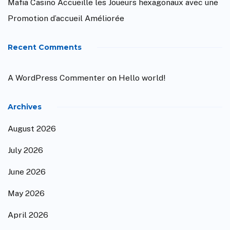
Mafia Casino Accueille les Joueurs hexagonaux avec une
Promotion d’accueil Améliorée
Recent Comments
A WordPress Commenter
on
Hello world!
Archives
August 2026
July 2026
June 2026
May 2026
April 2026