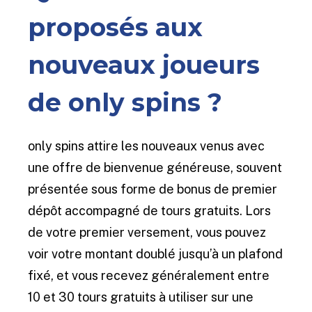
proposés aux
nouveaux joueurs
de only spins ?
only spins attire les nouveaux venus avec
une offre de bienvenue généreuse, souvent
présentée sous forme de bonus de premier
dépôt accompagné de tours gratuits. Lors
de votre premier versement, vous pouvez
voir votre montant doublé jusqu’à un plafond
fixé, et vous recevez généralement entre
10 et 30 tours gratuits à utiliser sur une