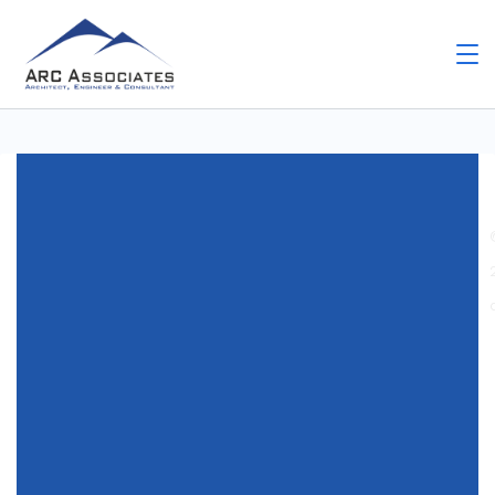
Home
casino
FAQ complète sur le casino en ligne
Only Spins
casino
FAQ complète sur le casino
en ligne Only Spins
By
Arc Assosiates
June 30, 2026