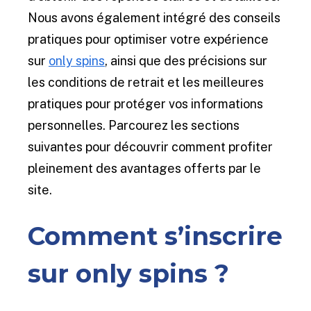
Nous avons également intégré des conseils
pratiques pour optimiser votre expérience
sur
only spins
, ainsi que des précisions sur
les conditions de retrait et les meilleures
pratiques pour protéger vos informations
personnelles. Parcourez les sections
suivantes pour découvrir comment profiter
pleinement des avantages offerts par le
site.
Comment s’inscrire
sur only spins ?