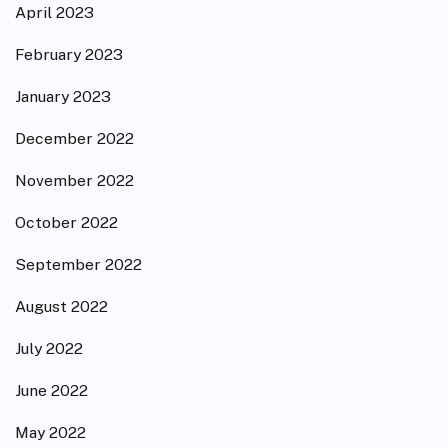
April 2023
February 2023
January 2023
December 2022
November 2022
October 2022
September 2022
August 2022
July 2022
June 2022
May 2022