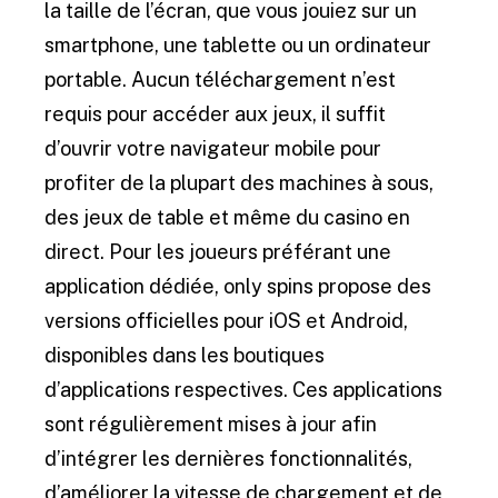
la taille de l’écran, que vous jouiez sur un
smartphone, une tablette ou un ordinateur
portable. Aucun téléchargement n’est
requis pour accéder aux jeux, il suffit
d’ouvrir votre navigateur mobile pour
profiter de la plupart des machines à sous,
des jeux de table et même du casino en
direct. Pour les joueurs préférant une
application dédiée, only spins propose des
versions officielles pour iOS et Android,
disponibles dans les boutiques
d’applications respectives. Ces applications
sont régulièrement mises à jour afin
d’intégrer les dernières fonctionnalités,
d’améliorer la vitesse de chargement et de