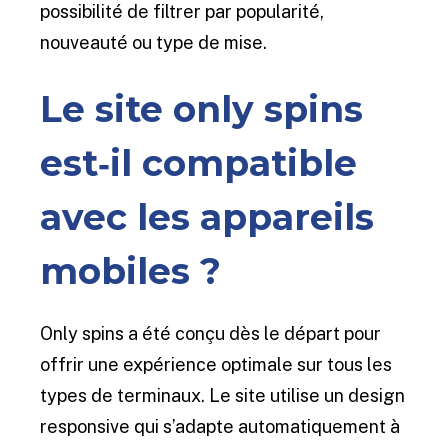
possibilité de filtrer par popularité,
nouveauté ou type de mise.
Le site only spins
est‑il compatible
avec les appareils
mobiles ?
Only spins a été conçu dès le départ pour
offrir une expérience optimale sur tous les
types de terminaux. Le site utilise un design
responsive qui s’adapte automatiquement à