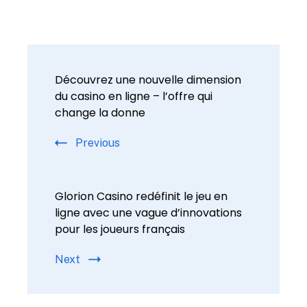
Découvrez une nouvelle dimension
du casino en ligne – l’offre qui
change la donne
Previous
Glorion Casino redéfinit le jeu en
ligne avec une vague d’innovations
pour les joueurs français
Next