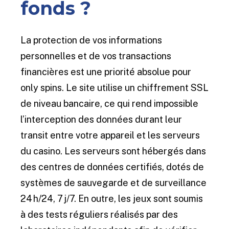
fonds ?
La protection de vos informations
personnelles et de vos transactions
financières est une priorité absolue pour
only spins. Le site utilise un chiffrement SSL
de niveau bancaire, ce qui rend impossible
l’interception des données durant leur
transit entre votre appareil et les serveurs
du casino. Les serveurs sont hébergés dans
des centres de données certifiés, dotés de
systèmes de sauvegarde et de surveillance
24 h/24, 7 j/7. En outre, les jeux sont soumis
à des tests réguliers réalisés par des