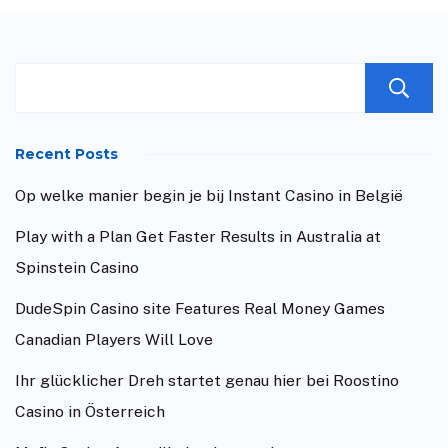
Recent Posts
Op welke manier begin je bij Instant Casino in België
Play with a Plan Get Faster Results in Australia at
Spinstein Casino
DudeSpin Casino site Features Real Money Games
Canadian Players Will Love
Ihr glücklicher Dreh startet genau hier bei Roostino
Casino in Österreich