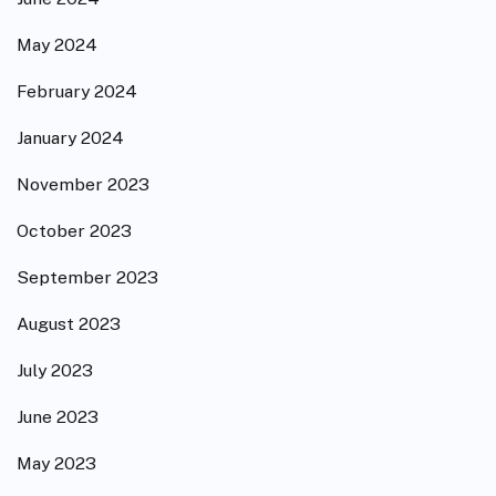
May 2024
February 2024
January 2024
November 2023
October 2023
September 2023
August 2023
July 2023
June 2023
May 2023