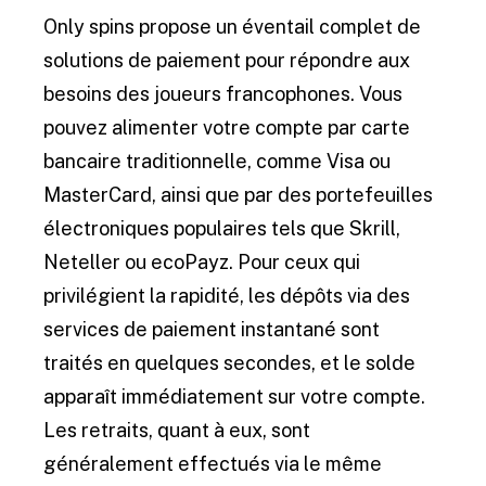
Only spins propose un éventail complet de
solutions de paiement pour répondre aux
besoins des joueurs francophones. Vous
pouvez alimenter votre compte par carte
bancaire traditionnelle, comme Visa ou
MasterCard, ainsi que par des portefeuilles
électroniques populaires tels que Skrill,
Neteller ou ecoPayz. Pour ceux qui
privilégient la rapidité, les dépôts via des
services de paiement instantané sont
traités en quelques secondes, et le solde
apparaît immédiatement sur votre compte.
Les retraits, quant à eux, sont
généralement effectués via le même