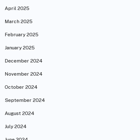
April 2025
March 2025
February 2025
January 2025
December 2024
November 2024
October 2024
September 2024
August 2024
July 2024
June 2024