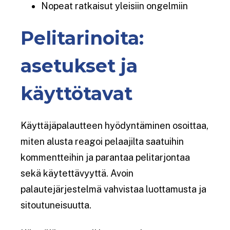
Nopeat ratkaisut yleisiin ongelmiin
Pelitarinoita:
asetukset ja
käyttötavat
Käyttäjäpalautteen hyödyntäminen osoittaa,
miten alusta reagoi pelaajilta saatuihin
kommentteihin ja parantaa pelitarjontaa
sekä käytettävyyttä. Avoin
palautejärjestelmä vahvistaa luottamusta ja
sitoutuneisuutta.