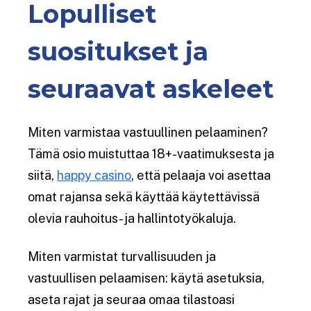
Lopulliset
suositukset ja
seuraavat askeleet
Miten varmistaa vastuullinen pelaaminen?
Tämä osio muistuttaa 18+-vaatimuksesta ja
siitä,
happy casino
, että pelaaja voi asettaa
omat rajansa sekä käyttää käytettävissä
olevia rauhoitus- ja hallintotyökaluja.
Miten varmistat turvallisuuden ja
vastuullisen pelaamisen: käytä asetuksia,
aseta rajat ja seuraa omaa tilastoasi