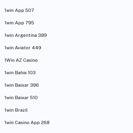
1win App 507
1win App 795
1win Argentina 389
1win Aviator 449
1Win AZ Casino
1win Bahis 103
1win Baixar 396
1win Baixar 510
1win Brazil
1win Casino App 268