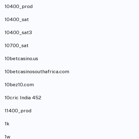
10400_prod
10400_sat
10400_sat3
10700_sat
10betcasino.us
10betcasinosouthafrica.com
10bez10.com
10cric India 452
11400_prod
1k
1w