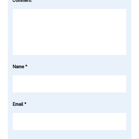
Comment
*
Name
*
Email
*