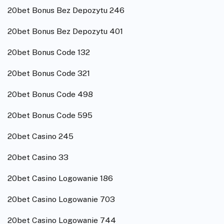
20bet Bonus Bez Depozytu 246
20bet Bonus Bez Depozytu 401
20bet Bonus Code 132
20bet Bonus Code 321
20bet Bonus Code 498
20bet Bonus Code 595
20bet Casino 245
20bet Casino 33
20bet Casino Logowanie 186
20bet Casino Logowanie 703
20bet Casino Logowanie 744