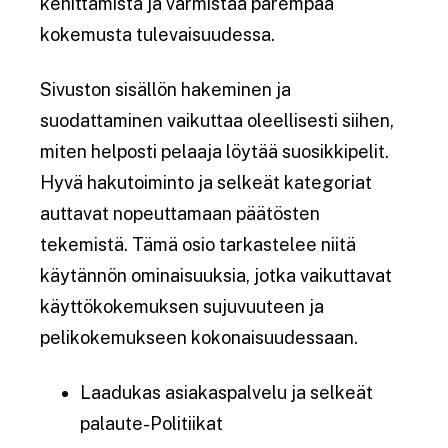
kehittämistä ja varmistaa parempaa
kokemusta tulevaisuudessa.
Sivuston sisällön hakeminen ja
suodattaminen vaikuttaa oleellisesti siihen,
miten helposti pelaaja löytää suosikkipelit.
Hyvä hakutoiminto ja selkeät kategoriat
auttavat nopeuttamaan päätösten
tekemistä. Tämä osio tarkastelee niitä
käytännön ominaisuuksia, jotka vaikuttavat
käyttökokemuksen sujuvuuteen ja
pelikokemukseen kokonaisuudessaan.
Laadukas asiakaspalvelu ja selkeät
palaute-Politiikat