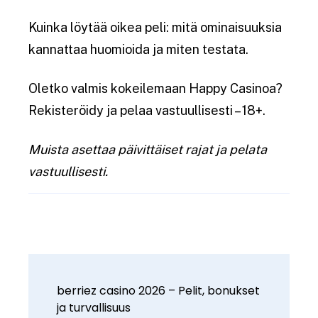
Kuinka löytää oikea peli: mitä ominaisuuksia
kannattaa huomioida ja miten testata.
Oletko valmis kokeilemaan Happy Casinoa?
Rekisteröidy ja pelaa vastuullisesti – 18+.
Muista asettaa päivittäiset rajat ja pelata
vastuullisesti.
berriez casino 2026 – Pelit, bonukset
ja turvallisuus