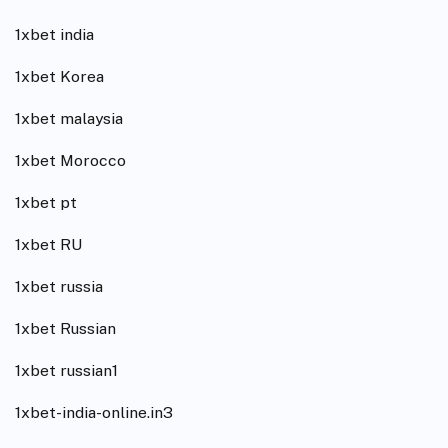
1xbet india
1xbet Korea
1xbet malaysia
1xbet Morocco
1xbet pt
1xbet RU
1xbet russia
1xbet Russian
1xbet russian1
1xbet-india-online.in3