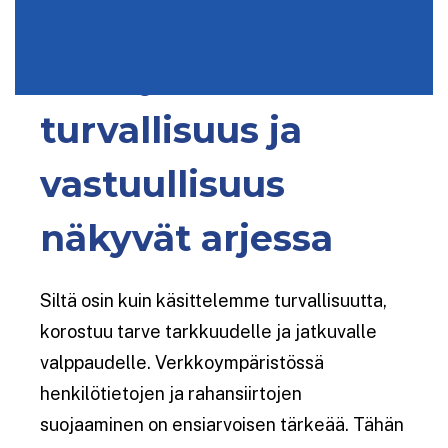
Pelaajien
turvallisuus ja
vastuullisuus
näkyvät arjessa
Siltä osin kuin käsittelemme turvallisuutta,
korostuu tarve tarkkuudelle ja jatkuvalle
valppaudelle. Verkkoympäristössä
henkilötietojen ja rahansiirtojen
suojaaminen on ensiarvoisen tärkeää. Tähän