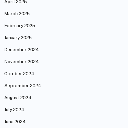
April 2025
March 2025
February 2025
January 2025
December 2024
November 2024
October 2024
September 2024
August 2024
July 2024
June 2024