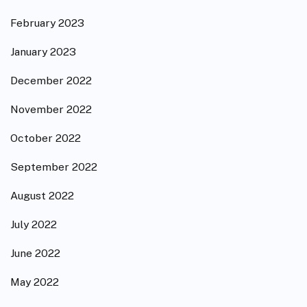
February 2023
January 2023
December 2022
November 2022
October 2022
September 2022
August 2022
July 2022
June 2022
May 2022