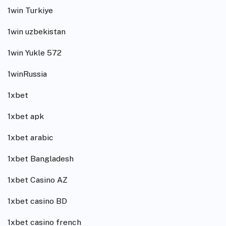
1win Turkiye
1win uzbekistan
1win Yukle 572
1winRussia
1xbet
1xbet apk
1xbet arabic
1xbet Bangladesh
1xbet Casino AZ
1xbet casino BD
1xbet casino french