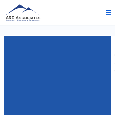
Home
Uncategorized
happy casino 2026: Näin
aloitat ja teet parempia valintoja
Uncategorized
happy casino 2026: Näin
aloitat ja teet parempia
valintoja
By
Arc Assosiates
April 12, 2026
Write a Comment