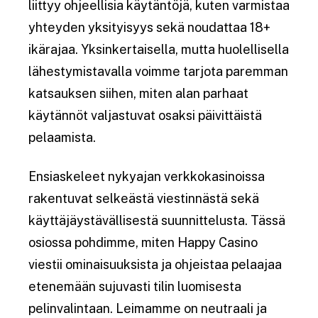
liittyy ohjeellisia käytäntöjä, kuten varmistaa
yhteyden yksityisyys sekä noudattaa 18+
ikärajaa. Yksinkertaisella, mutta huolellisella
lähestymistavalla voimme tarjota paremman
katsauksen siihen, miten alan parhaat
käytännöt valjastuvat osaksi päivittäistä
pelaamista.
Ensiaskeleet nykyajan verkkokasinoissa
rakentuvat selkeästä viestinnästä sekä
käyttäjäystävällisestä suunnittelusta. Tässä
osiossa pohdimme, miten Happy Casino
viestii ominaisuuksista ja ohjeistaa pelaajaa
etenemään sujuvasti tilin luomisesta
pelinvalintaan. Leimamme on neutraali ja