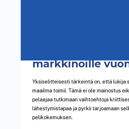
luotettavuus ja k
By
Arc Assosiates
April 12, 2026
Write a Comm
Miten pistolo cas
markkinoille vuo
Yksiselitteisesti tärkeintä on, että lukij
maailma toimii. Tämä ei ole mainostus eik
pelaajaa tutkimaan vaihtoehtoja kriittises
lähestymistapaa ja pyrkii tarjoamaan selk
pelikokemuksen.