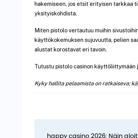
hakemiseen, jos etsit erityisen tarkkaa t
yksityiskohdista.
Miten pistolo vertautuu muihin sivustoihi
käyttökokemuksen sujuvuutta, pelien saa
alustat korostavat eri tavoin.
Tutustu pistolo casinon käyttöliittymään ja
Kyky hallita pelaamista on ratkaiseva; käy
happy casino 2026: Näin aloi