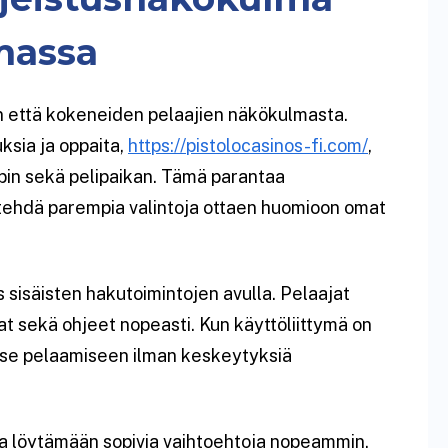
massa
n että kokeneiden pelaajien näkökulmasta.
ksia ja oppaita,
https://pistolocasinos-fi.com/
,
pin sekä pelipaikan. Tämä parantaa
tehdä parempia valintoja ottaen huomioon omat
 sisäisten hakutoimintojen avulla. Pelaajat
vat sekä ohjeet nopeasti. Kun käyttöliittymä on
itse pelaamiseen ilman keskeytyksiä
aa löytämään sopivia vaihtoehtoja nopeammin.