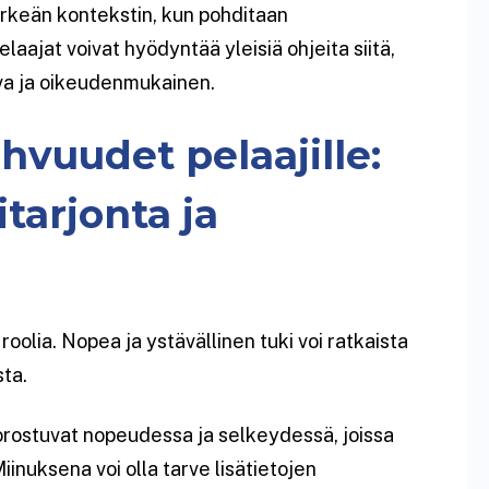
ärkeän kontekstin, kun pohditaan
aajat voivat hyödyntää yleisiä ohjeita siitä,
ava ja oikeudenmukainen.
hvuudet pelaajille:
tarjonta ja
oolia. Nopea ja ystävällinen tuki voi ratkaista
ta.
rostuvat nopeudessa ja selkeydessä, joissa
inuksena voi olla tarve lisätietojen