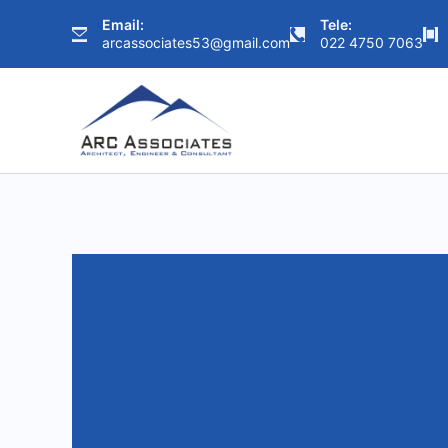
Email:
Tele:
arcassociates53@gmail.com
022 4750 7063
Home
Uncategorized
pistolo casino 2026 – tur
Uncategorized
pistolo casino 202