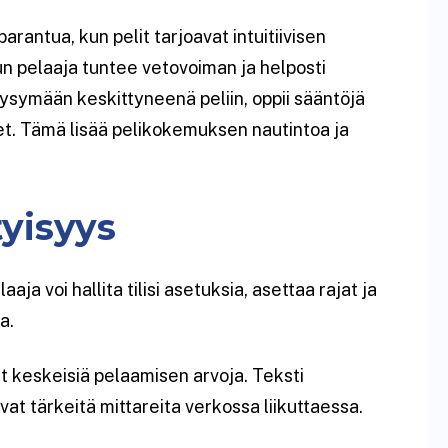
antua, kun pelit tarjoavat intuitiivisen
un pelaaja tuntee vetovoiman ja helposti
symään keskittyneenä peliin, oppii sääntöjä
et. Tämä lisää pelikokemuksen nautintoa ja
tyisyys
ja voi hallita tilisi asetuksia, asettaa rajat ja
a.
at keskeisiä pelaamisen arvoja. Teksti
ovat tärkeitä mittareita verkossa liikuttaessa.