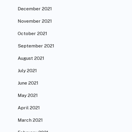
December 2021
November 2021
October 2021
September 2021
August 2021
July 2021
June 2021
May 2021
April 2021
March 2021