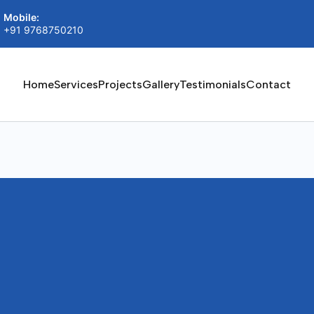
Mobile:
+91 9768750210
Home
Services
Projects
Gallery
Testimonials
Contact
vallisuus, luotettavuus ja käytäntö
6 – turvallisuus,