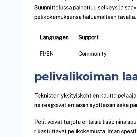
Suunnittelussa painottuu selkeys ja saavu
pelikokemuksensa haluamallaan tavalla.
Languages
Support
FI/EN
Community
pelivalikoiman laa
Teknisten yksityiskohtien kautta pelaajat
ne reagoivat erilaisiin syötteisiin sekä p
Pelit voivat tarjota erilaisia lisäominais
rikastuttavat pelikokemusta ilman spesifi