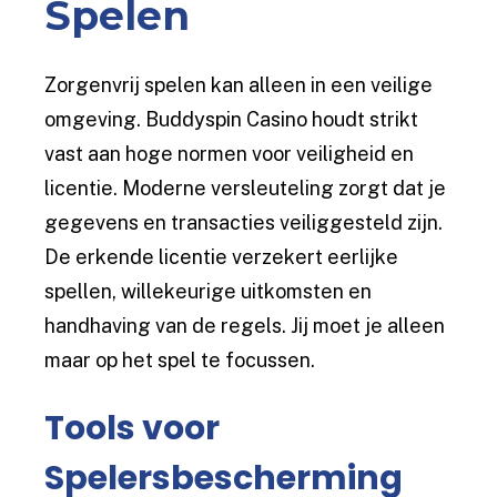
Spelen
Zorgenvrij spelen kan alleen in een veilige
omgeving. Buddyspin Casino houdt strikt
vast aan hoge normen voor veiligheid en
licentie. Moderne versleuteling zorgt dat je
gegevens en transacties veiliggesteld zijn.
De erkende licentie verzekert eerlijke
spellen, willekeurige uitkomsten en
handhaving van de regels. Jij moet je alleen
maar op het spel te focussen.
Tools voor
Spelersbescherming