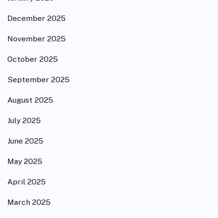
December 2025
November 2025
October 2025
September 2025
August 2025
July 2025
June 2025
May 2025
April 2025
March 2025