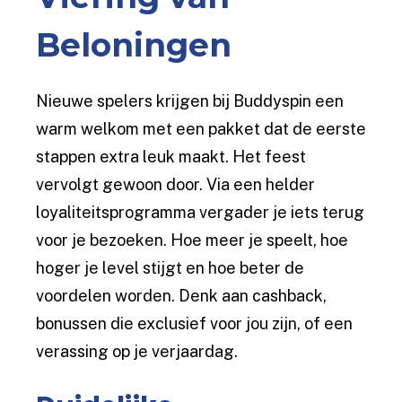
Beloningen
Nieuwe spelers krijgen bij Buddyspin een
warm welkom met een pakket dat de eerste
stappen extra leuk maakt. Het feest
vervolgt gewoon door. Via een helder
loyaliteitsprogramma vergader je iets terug
voor je bezoeken. Hoe meer je speelt, hoe
hoger je level stijgt en hoe beter de
voordelen worden. Denk aan cashback,
bonussen die exclusief voor jou zijn, of een
verassing op je verjaardag.