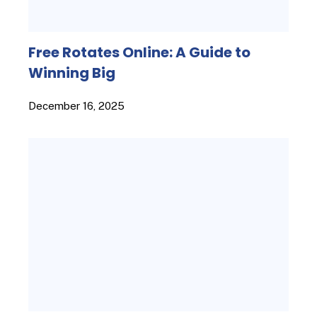
Free Rotates Online: A Guide to
Winning Big
December 16, 2025