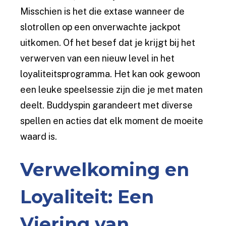
Misschien is het die extase wanneer de
slotrollen op een onverwachte jackpot
uitkomen. Of het besef dat je krijgt bij het
verwerven van een nieuw level in het
loyaliteitsprogramma. Het kan ook gewoon
een leuke speelsessie zijn die je met maten
deelt. Buddyspin garandeert met diverse
spellen en acties dat elk moment de moeite
waard is.
Verwelkoming en
Loyaliteit: Een
Viering van