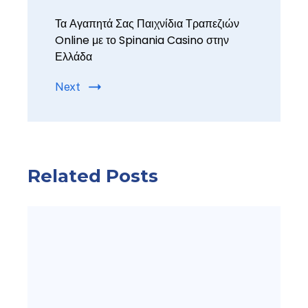
Τα Αγαπητά Σας Παιχνίδια Τραπεζιών
Online με το Spinania Casino στην
Ελλάδα
Next
Related Posts