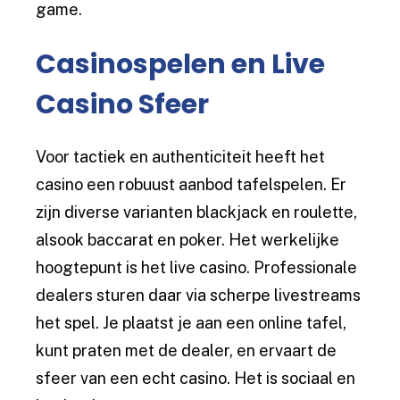
game.
Casinospelen en Live
Casino Sfeer
Voor tactiek en authenticiteit heeft het
casino een robuust aanbod tafelspelen. Er
zijn diverse varianten blackjack en roulette,
alsook baccarat en poker. Het werkelijke
hoogtepunt is het live casino. Professionale
dealers sturen daar via scherpe livestreams
het spel. Je plaatst je aan een online tafel,
kunt praten met de dealer, en ervaart de
sfeer van een echt casino. Het is sociaal en