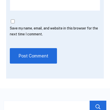
Save my name, email, and website in this browser for the
next time I comment.