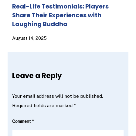
Real-Life Testimonials: Players
Share Their Experiences with
Laughing Buddha
August 14, 2025
Leave a Reply
Your email address will not be published.
Required fields are marked
*
Comment
*