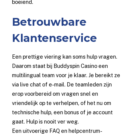
boeiend.
Betrouwbare
Klantenservice
Een prettige viering kan soms hulp vragen.
Daarom staat bij Buddyspin Casino een
multilingual team voor je klaar. Je bereikt ze
via live chat of e-mail. De teamleden zijn
erop voorbereid om vragen snel en
vriendelijk op te verhelpen, of het nu om
technische hulp, een bonus of je account
gaat. Hulp is nooit ver weg.
Een uitvoerige FAQ en helpcentrum-