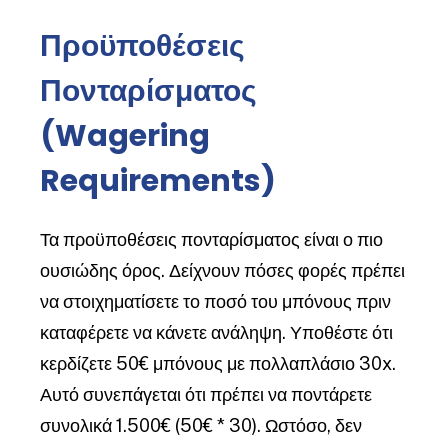
Προϋποθέσεις
Πονταρίσματος
(Wagering
Requirements)
Τα προϋποθέσεις πονταρίσματος είναι ο πιο
ουσιώδης όρος. Δείχνουν πόσες φορές πρέπει
να στοιχηματίσετε το ποσό του μπόνους πριν
καταφέρετε να κάνετε ανάληψη. Υποθέστε ότι
κερδίζετε 50€ μπόνους με πολλαπλάσιο 30x.
Αυτό συνεπάγεται ότι πρέπει να ποντάρετε
συνολικά 1.500€ (50€ * 30). Ωστόσο, δεν