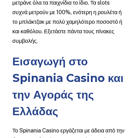
μετράνε όλα τα παιχνίδια το ίδιο. Τα slots
συχνά μετρούν με 100%, ενότερη η ρουλέτα ή
το μπλάκτζακ με πολύ χαμηλότερο ποσοστό ή
και καθόλου. Εξετάστε πάντα τους πίνακες
συμβολής.
Εισαγωγή στο
Spinania Casino και
την Αγοράς της
Ελλάδας
Το Spinania Casino εργάζεται με άδεια από την