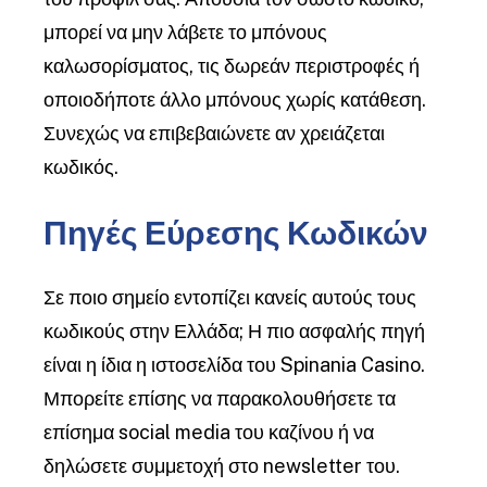
μπορεί να μην λάβετε το μπόνους
καλωσορίσματος, τις δωρεάν περιστροφές ή
οποιοδήποτε άλλο μπόνους χωρίς κατάθεση.
Συνεχώς να επιβεβαιώνετε αν χρειάζεται
κωδικός.
Πηγές Εύρεσης Κωδικών
Σε ποιο σημείο εντοπίζει κανείς αυτούς τους
κωδικούς στην Ελλάδα; Η πιο ασφαλής πηγή
είναι η ίδια η ιστοσελίδα του Spinania Casino.
Μπορείτε επίσης να παρακολουθήσετε τα
επίσημα social media του καζίνου ή να
δηλώσετε συμμετοχή στο newsletter του.