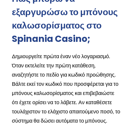
εξαργυρώσω το μπόνους
καλωσορίσματος στο
Spinania Casino;
Δημιουργείτε πρώτα έναν νέο λογαριασμό.
Όταν εκτελείτε την πρώτη κατάθεση,
αναζητήστε το πεδίο για κωδικό προώθησης.
Βάλτε εκεί τον κωδικό που προσφέρεται για το
μπόνους καλωσορίσματος και επιβεβαιώστε
ότι έχετε ορίσει να το λάβετε. Αν καταθέσετε
τουλάχιστον το ελάχιστο απαιτούμενο ποσό, το
σύστημα θα δώσει αυτόματα το μπόνους.