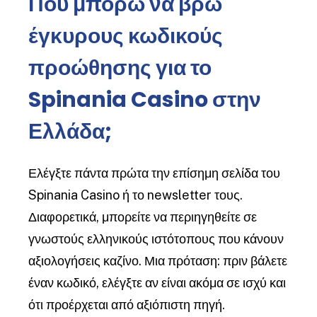
Που μπορώ να βρω
έγκυρους κωδικούς
προώθησης για το
Spinania Casino στην
Ελλάδα;
Ελέγξτε πάντα πρώτα την επίσημη σελίδα του
Spinania Casino ή το newsletter τους.
Διαφορετικά, μπορείτε να περιηγηθείτε σε
γνωστούς ελληνικούς ιστότοπους που κάνουν
αξιολογήσεις καζίνο. Μια πρόταση: πριν βάλετε
έναν κωδικό, ελέγξτε αν είναι ακόμα σε ισχύ και
ότι προέρχεται από αξιόπιστη πηγή.