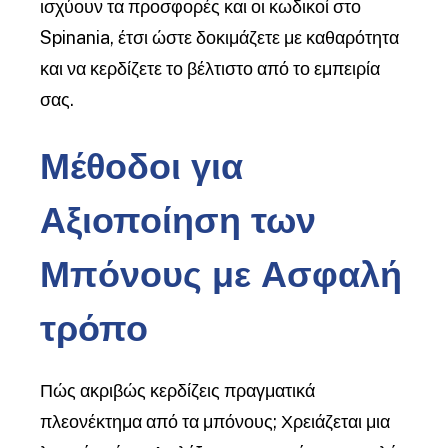
ισχύουν τα προσφορές και οι κωδικοί στο
Spinania, έτσι ώστε δοκιμάζετε με καθαρότητα
και να κερδίζετε το βέλτιστο από το εμπειρία
σας.
Μέθοδοι για
Αξιοποίηση των
Μπόνους με Ασφαλή
τρόπο
Πώς ακριβώς κερδίζεις πραγματικά
πλεονέκτημα από τα μπόνους; Χρειάζεται μια