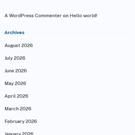
A WordPress Commenter
on
Hello world!
Archives
August 2026
July 2026
June 2026
May 2026
April 2026
March 2026
February 2026
January 2026