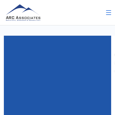
Home
Uncategorized
Spinania Casino –
Προωθητικοί Κωδικοί και Κανόνες, Όροι & Όροι
Μπόνους στην Ελληνική Αγορά
Uncategorized
Spinania Casino –
Προωθητικοί Κωδικοί και
Κανόνες, Όροι & Όροι
Μπόνους στην Ελληνική Αγορά