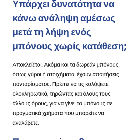
Υπάρχει δυνατότητα να
κάνω ανάληψη αμέσως
μετά τη λήψη ενός
μπόνους χωρίς κατάθεση;
Αποκλείεται. Ακόμα και τα δωρεάν μπόνους,
όπως γύροι ή στοιχήματα, έχουν απαιτήσεις
πονταρίσματος. Πρέπει να τις καλύψετε
ολοκληρωτικά, τηρώντας και όλους τους
άλλους όρους, για να γίνει το μπόνους σε
πραγματικά χρήματα που μπορείτε να
αναλάβετε.