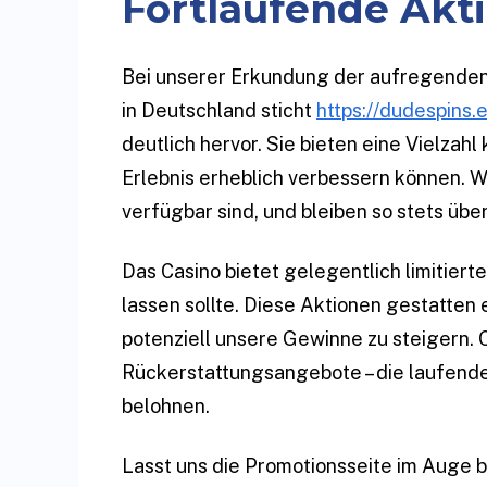
Fortlaufende Akt
Bei unserer Erkundung der aufregenden 
in Deutschland sticht
https://dudespins.
deutlich hervor. Sie bieten eine Vielzahl
Erlebnis erheblich verbessern können. W
verfügbar sind, und bleiben so stets üb
Das Casino bietet gelegentlich limitiert
lassen sollte. Diese Aktionen gestatten 
potenziell unsere Gewinne zu steigern.
Rückerstattungsangebote – die laufende
belohnen.
Lasst uns die Promotionsseite im Auge be