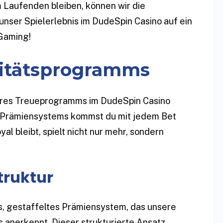
 Laufenden bleiben, können wir die
 unser Spielerlebnis im DudeSpin Casino auf ein
 Gaming!
alitätsprogramms
seres Treueprogramms im DudeSpin Casino
 Prämiensystems kommst du mit jedem Bet
al bleibt, spielt nicht nur mehr, sondern
truktur
s, gestaffeltes Prämiensystem, das unsere
 anerkennt. Dieser strukturierte Ansatz