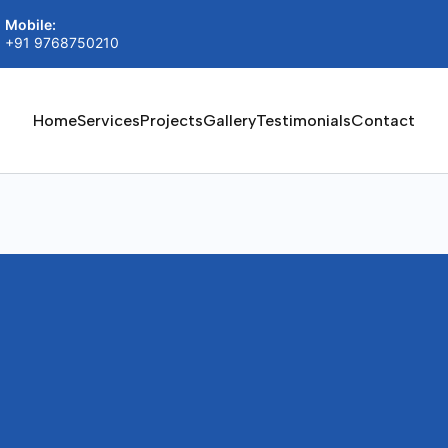
Mobile:
+91 9768750210
Home
Services
Projects
Gallery
Testimonials
Contact
re Aktionen und Boni für Spieler aus Deutschland im
 besondere Aktionen