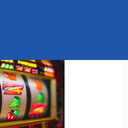
ler aus Deutschland
no.
nt