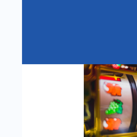
und Boni für Spie
im DudeSpin Casi
By
Arc Assosiates
April 8, 2026
Write a Comme