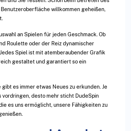
rten und Sie fesseln. Schon beim Betreten des
n Benutzeroberfläche willkommen geheißen,
t.
uswahl an Spielen für jeden Geschmack. Ob
 und Roulette oder der Reiz dynamischer
 Jedes Spiel ist mit atemberaubender Grafik
ich gestaltet und garantiert so ein
 gibt es immer etwas Neues zu erkunden. Je
gs vordringen, desto mehr sticht DudeSpin
die es uns ermöglicht, unsere Fähigkeiten zu
genießen.