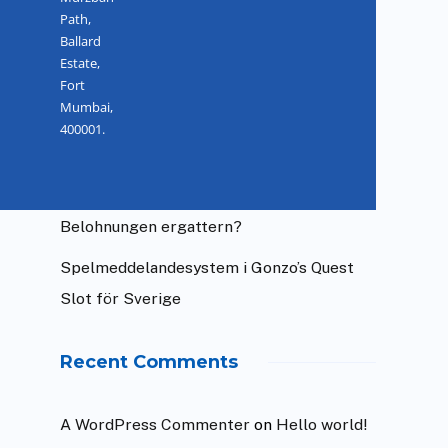
Path,
Unlock Elite Casino Rewards – Play
Ballard
Instantly & Earn Big
Estate,
Fort
How I Explored the Best Bitcoin Casino –
Mumbai,
From Sign‑Up to Cash‑Out
400001.
Wie ist es möglich, dass Spieler aus der
Schweiz bei Mafia Casino extra
Belohnungen ergattern?
Spelmeddelandesystem i Gonzo’s Quest
Slot för Sverige
Recent Comments
A WordPress Commenter
on
Hello world!